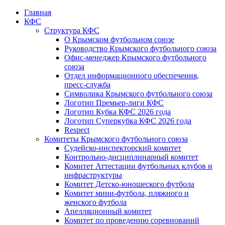
Главная
КФС
Структура КФС
О Крымском футбольном союзе
Руководство Крымского футбольного союза
Офис-менеджер Крымского футбольного
союза
Отдел информационного обеспечения,
пресс-служба
Символика Крымского футбольного союза
Логотип Премьер-лиги КФС
Логотип Кубка КФС 2026 года
Логотип Суперкубка КФС 2026 года
Respect
Комитеты Крымского футбольного союза
Судейско-инспекторский комитет
Контрольно-дисциплинарный комитет
Комитет Аттестации футбольных клубов и
инфраструктуры
Комитет Детско-юношеского футбола
Комитет мини-футбола, пляжного и
женского футбола
Апелляционный комитет
Комитет по проведению соревнований