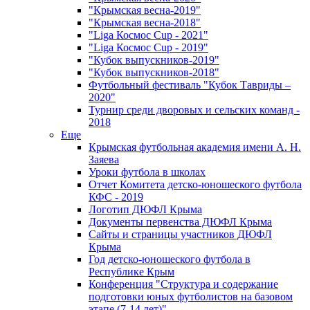
"Крымская весна-2019"
"Крымская весна-2018"
"Liga Космос Cup - 2021"
"Liga Космос Cup - 2019"
"Кубок выпускников-2019"
"Кубок выпускников-2018"
Футбольный фестиваль "Кубок Тавриды –
2020"
Турнир среди дворовых и сельских команд -
2018
Еще
Крымская футбольная академия имени А. Н.
Заяева
Уроки футбола в школах
Отчет Комитета детско-юношеского футбола
КФС - 2019
Логотип ДЮФЛ Крыма
Документы первенства ДЮФЛ Крыма
Сайты и страницы участников ДЮФЛ
Крыма
Год детско-юношеского футбола в
Республике Крым
Конференция "Структура и содержание
подготовки юных футболистов на базовом
этапе (7-14 лет)"