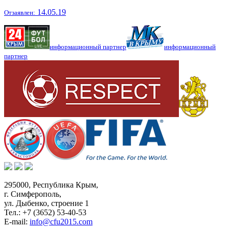
14.05.19
Отзаявлен:
информационный партнер
информационный
партнер
295000,
Республика Крым
,
г. Симферополь
,
ул. Дыбенко, строение 1
Тел.:
+7 (3652) 53-40-53
E-mail:
info@cfu2015.com