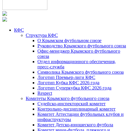
КФС
Структура КФС
О Крымском футбольном союзе
Руководство Крымского футбольного союза
Офис-менеджер Крымского футбольного
союза
Отдел информационного обеспечения,
пресс-служба
Символика Крымского футбольного союза
Логотип Премьер-лиги КФС
Логотип Кубка КФС 2026 года
Логотип Суперкубка КФС 2026 года
Respect
Комитеты Крымского футбольного союза
Судейско-инспекторский комитет
Контрольно-дисциплинарный комитет
Комитет Аттестации футбольных клубов и
инфраструктуры
Комитет Детско-юношеского футбола
Комитет мини-футбола, пляжного и