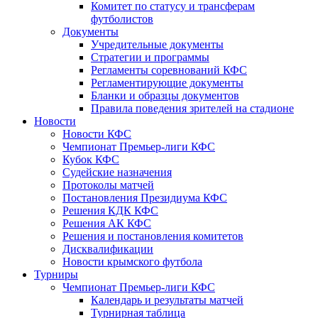
Комитет по статусу и трансферам
футболистов
Документы
Учредительные документы
Стратегии и программы
Регламенты соревнований КФС
Регламентирующие документы
Бланки и образцы документов
Правила поведения зрителей на стадионе
Новости
Новости КФС
Чемпионат Премьер-лиги КФС
Кубок КФС
Судейские назначения
Протоколы матчей
Постановления Президиума КФС
Решения КДК КФС
Решения АК КФС
Решения и постановления комитетов
Дисквалификации
Новости крымского футбола
Турниры
Чемпионат Премьер-лиги КФС
Календарь и результаты матчей
Турнирная таблица