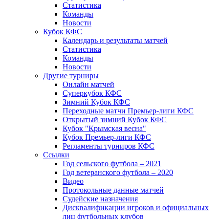
Статистика
Команды
Новости
Кубок КФС
Календарь и результаты матчей
Статистика
Команды
Новости
Другие турниры
Онлайн матчей
Суперкубок КФС
Зимний Кубок КФС
Переходные матчи Премьер-лиги КФС
Открытый зимний Кубок КФС
Кубок "Крымская весна"
Кубок Премьер-лиги КФС
Регламенты турниров КФС
Ссылки
Год сельского футбола – 2021
Год ветеранского футбола – 2020
Видео
Протокольные данные матчей
Судейские назначения
Дисквалификации игроков и официальных
лиц футбольных клубов