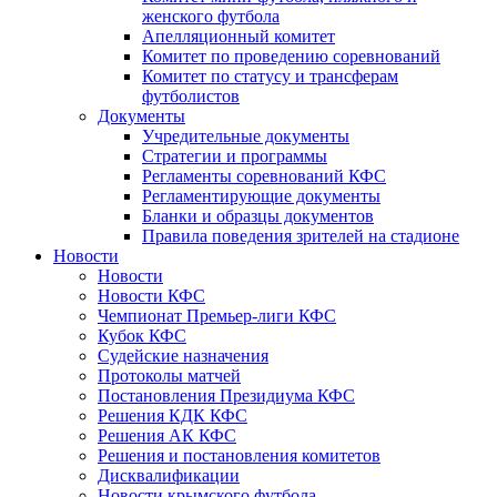
женского футбола
Апелляционный комитет
Комитет по проведению соревнований
Комитет по статусу и трансферам
футболистов
Документы
Учредительные документы
Стратегии и программы
Регламенты соревнований КФС
Регламентирующие документы
Бланки и образцы документов
Правила поведения зрителей на стадионе
Новости
Новости
Новости КФС
Чемпионат Премьер-лиги КФС
Кубок КФС
Судейские назначения
Протоколы матчей
Постановления Президиума КФС
Решения КДК КФС
Решения АК КФС
Решения и постановления комитетов
Дисквалификации
Новости крымского футбола