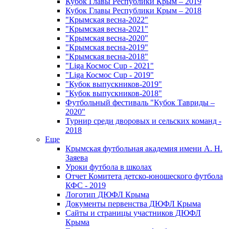
Кубок Главы Республики Крым – 2019
Кубок Главы Республики Крым – 2018
"Крымская весна-2022"
"Крымская весна-2021"
"Крымская весна-2020"
"Крымская весна-2019"
"Крымская весна-2018"
"Liga Космос Cup - 2021"
"Liga Космос Cup - 2019"
"Кубок выпускников-2019"
"Кубок выпускников-2018"
Футбольный фестиваль "Кубок Тавриды –
2020"
Турнир среди дворовых и сельских команд -
2018
Еще
Крымская футбольная академия имени А. Н.
Заяева
Уроки футбола в школах
Отчет Комитета детско-юношеского футбола
КФС - 2019
Логотип ДЮФЛ Крыма
Документы первенства ДЮФЛ Крыма
Сайты и страницы участников ДЮФЛ
Крыма