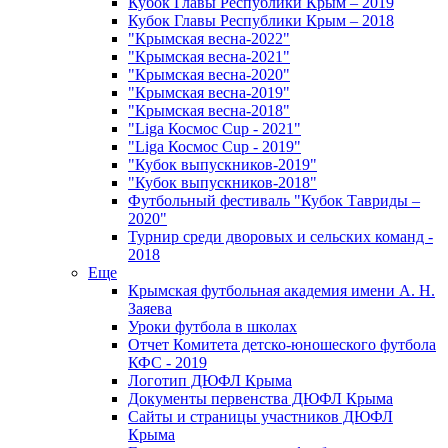
Кубок Главы Республики Крым – 2019
Кубок Главы Республики Крым – 2018
"Крымская весна-2022"
"Крымская весна-2021"
"Крымская весна-2020"
"Крымская весна-2019"
"Крымская весна-2018"
"Liga Космос Cup - 2021"
"Liga Космос Cup - 2019"
"Кубок выпускников-2019"
"Кубок выпускников-2018"
Футбольный фестиваль "Кубок Тавриды –
2020"
Турнир среди дворовых и сельских команд -
2018
Еще
Крымская футбольная академия имени А. Н.
Заяева
Уроки футбола в школах
Отчет Комитета детско-юношеского футбола
КФС - 2019
Логотип ДЮФЛ Крыма
Документы первенства ДЮФЛ Крыма
Сайты и страницы участников ДЮФЛ
Крыма