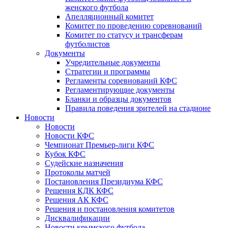
женского футбола
Апелляционный комитет
Комитет по проведению соревнований
Комитет по статусу и трансферам
футболистов
Документы
Учредительные документы
Стратегии и программы
Регламенты соревнований КФС
Регламентирующие документы
Бланки и образцы документов
Правила поведения зрителей на стадионе
Новости
Новости
Новости КФС
Чемпионат Премьер-лиги КФС
Кубок КФС
Судейские назначения
Протоколы матчей
Постановления Президиума КФС
Решения КДК КФС
Решения АК КФС
Решения и постановления комитетов
Дисквалификации
Новости крымского футбола