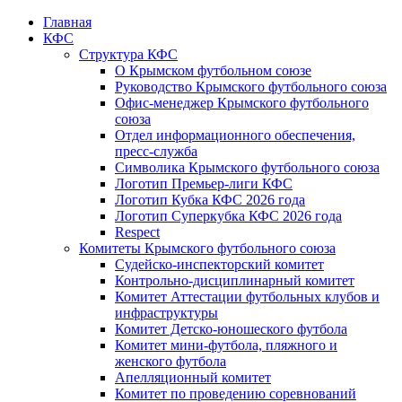
Главная
КФС
Структура КФС
О Крымском футбольном союзе
Руководство Крымского футбольного союза
Офис-менеджер Крымского футбольного
союза
Отдел информационного обеспечения,
пресс-служба
Символика Крымского футбольного союза
Логотип Премьер-лиги КФС
Логотип Кубка КФС 2026 года
Логотип Суперкубка КФС 2026 года
Respect
Комитеты Крымского футбольного союза
Судейско-инспекторский комитет
Контрольно-дисциплинарный комитет
Комитет Аттестации футбольных клубов и
инфраструктуры
Комитет Детско-юношеского футбола
Комитет мини-футбола, пляжного и
женского футбола
Апелляционный комитет
Комитет по проведению соревнований