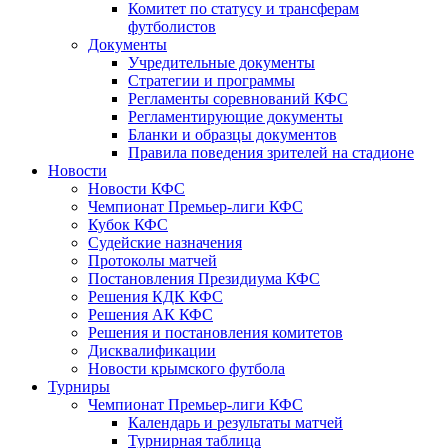
Комитет по статусу и трансферам
футболистов
Документы
Учредительные документы
Стратегии и программы
Регламенты соревнований КФС
Регламентирующие документы
Бланки и образцы документов
Правила поведения зрителей на стадионе
Новости
Новости КФС
Чемпионат Премьер-лиги КФС
Кубок КФС
Судейские назначения
Протоколы матчей
Постановления Президиума КФС
Решения КДК КФС
Решения АК КФС
Решения и постановления комитетов
Дисквалификации
Новости крымского футбола
Турниры
Чемпионат Премьер-лиги КФС
Календарь и результаты матчей
Турнирная таблица