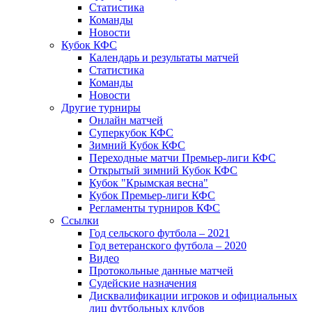
Статистика
Команды
Новости
Кубок КФС
Календарь и результаты матчей
Статистика
Команды
Новости
Другие турниры
Онлайн матчей
Суперкубок КФС
Зимний Кубок КФС
Переходные матчи Премьер-лиги КФС
Открытый зимний Кубок КФС
Кубок "Крымская весна"
Кубок Премьер-лиги КФС
Регламенты турниров КФС
Ссылки
Год сельского футбола – 2021
Год ветеранского футбола – 2020
Видео
Протокольные данные матчей
Судейские назначения
Дисквалификации игроков и официальных
лиц футбольных клубов