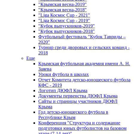
"Крымская весна-2019"
"Крымская весна-2018"
"Liga Космос Cup - 2021"
"Liga Космос Cup - 2019"
"Кубок выпускников-2019"
"Кубок выпускников-2018"
Футбольный фестиваль "Кубок Тавриды –
2020"
Турнир среди дворовых и сельских команд -
2018
Еще
Крымская футбольная академия имени А. Н.
Заяева
Уроки футбола в школах
Отчет Комитета детско-юношеского футбола
КФС - 2019
Логотип ДЮФЛ Крыма
Документы первенства ДЮФЛ Крыма
Сайты и страницы участников ДЮФЛ
Крыма
Год детско-юношеского футбола в
Республике Крым
Конференция "Структура и содержание
подготовки юных футболистов на базовом
этапе (7-14 лет)"