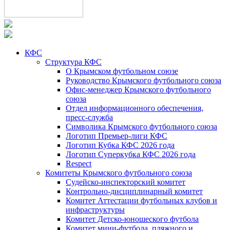
КФС
Структура КФС
О Крымском футбольном союзе
Руководство Крымского футбольного союза
Офис-менеджер Крымского футбольного
союза
Отдел информационного обеспечения,
пресс-служба
Символика Крымского футбольного союза
Логотип Премьер-лиги КФС
Логотип Кубка КФС 2026 года
Логотип Суперкубка КФС 2026 года
Respect
Комитеты Крымского футбольного союза
Судейско-инспекторский комитет
Контрольно-дисциплинарный комитет
Комитет Аттестации футбольных клубов и
инфраструктуры
Комитет Детско-юношеского футбола
Комитет мини-футбола, пляжного и