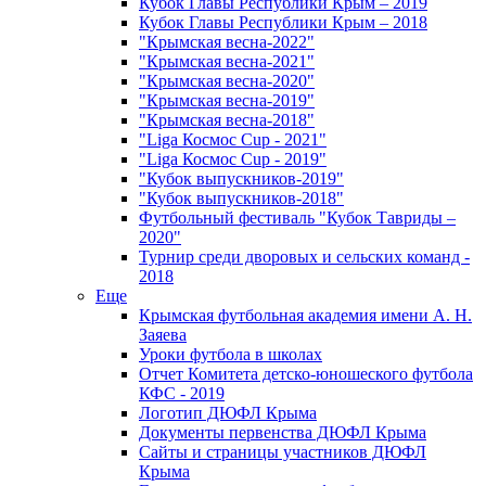
Кубок Главы Республики Крым – 2019
Кубок Главы Республики Крым – 2018
"Крымская весна-2022"
"Крымская весна-2021"
"Крымская весна-2020"
"Крымская весна-2019"
"Крымская весна-2018"
"Liga Космос Cup - 2021"
"Liga Космос Cup - 2019"
"Кубок выпускников-2019"
"Кубок выпускников-2018"
Футбольный фестиваль "Кубок Тавриды –
2020"
Турнир среди дворовых и сельских команд -
2018
Еще
Крымская футбольная академия имени А. Н.
Заяева
Уроки футбола в школах
Отчет Комитета детско-юношеского футбола
КФС - 2019
Логотип ДЮФЛ Крыма
Документы первенства ДЮФЛ Крыма
Сайты и страницы участников ДЮФЛ
Крыма