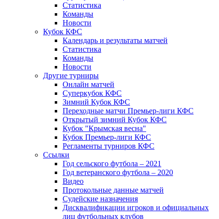
Статистика
Команды
Новости
Кубок КФС
Календарь и результаты матчей
Статистика
Команды
Новости
Другие турниры
Онлайн матчей
Суперкубок КФС
Зимний Кубок КФС
Переходные матчи Премьер-лиги КФС
Открытый зимний Кубок КФС
Кубок "Крымская весна"
Кубок Премьер-лиги КФС
Регламенты турниров КФС
Ссылки
Год сельского футбола – 2021
Год ветеранского футбола – 2020
Видео
Протокольные данные матчей
Судейские назначения
Дисквалификации игроков и официальных
лиц футбольных клубов