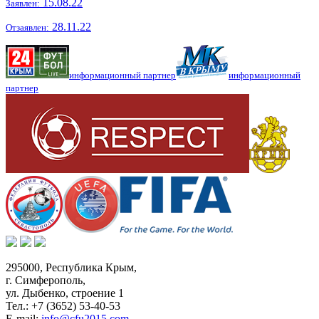
15.08.22
Заявлен:
28.11.22
Отзаявлен:
информационный партнер
информационный
партнер
295000,
Республика Крым
,
г. Симферополь
,
ул. Дыбенко, строение 1
Тел.:
+7 (3652) 53-40-53
E-mail:
info@cfu2015.com