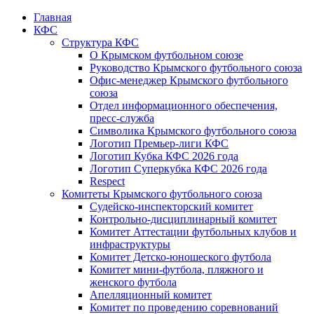
Главная
КФС
Структура КФС
О Крымском футбольном союзе
Руководство Крымского футбольного союза
Офис-менеджер Крымского футбольного
союза
Отдел информационного обеспечения,
пресс-служба
Символика Крымского футбольного союза
Логотип Премьер-лиги КФС
Логотип Кубка КФС 2026 года
Логотип Суперкубка КФС 2026 года
Respect
Комитеты Крымского футбольного союза
Судейско-инспекторский комитет
Контрольно-дисциплинарный комитет
Комитет Аттестации футбольных клубов и
инфраструктуры
Комитет Детско-юношеского футбола
Комитет мини-футбола, пляжного и
женского футбола
Апелляционный комитет
Комитет по проведению соревнований