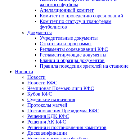
женского футбола
Апелляционный комитет
Комитет по проведению соревнований
Комитет по статусу и трансферам
футболистов
Документы
Учредительные документы
Стратегии и программы
Регламенты соревнований КФС
Регламентирующие документы
Бланки и образцы документов
Правила поведения зрителей на стадионе
Новости
Новости
Новости КФС
Чемпионат Премьер-лиги КФС
Кубок КФС
Судейские назначения
Протоколы матчей
Постановления Президиума КФС
Решения КДК КФС
Решения АК КФС
Решения и постановления комитетов
Дисквалификации
Новости крымского футбола