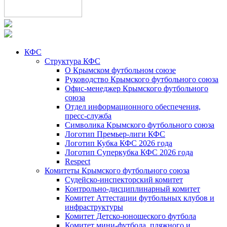
КФС
Структура КФС
О Крымском футбольном союзе
Руководство Крымского футбольного союза
Офис-менеджер Крымского футбольного
союза
Отдел информационного обеспечения,
пресс-служба
Символика Крымского футбольного союза
Логотип Премьер-лиги КФС
Логотип Кубка КФС 2026 года
Логотип Суперкубка КФС 2026 года
Respect
Комитеты Крымского футбольного союза
Судейско-инспекторский комитет
Контрольно-дисциплинарный комитет
Комитет Аттестации футбольных клубов и
инфраструктуры
Комитет Детско-юношеского футбола
Комитет мини-футбола, пляжного и