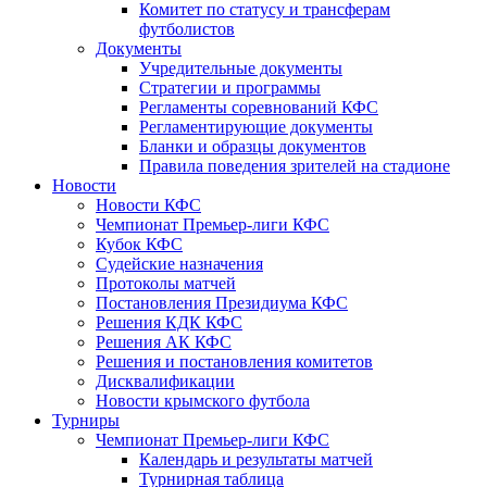
Комитет по статусу и трансферам
футболистов
Документы
Учредительные документы
Стратегии и программы
Регламенты соревнований КФС
Регламентирующие документы
Бланки и образцы документов
Правила поведения зрителей на стадионе
Новости
Новости КФС
Чемпионат Премьер-лиги КФС
Кубок КФС
Судейские назначения
Протоколы матчей
Постановления Президиума КФС
Решения КДК КФС
Решения АК КФС
Решения и постановления комитетов
Дисквалификации
Новости крымского футбола
Турниры
Чемпионат Премьер-лиги КФС
Календарь и результаты матчей
Турнирная таблица