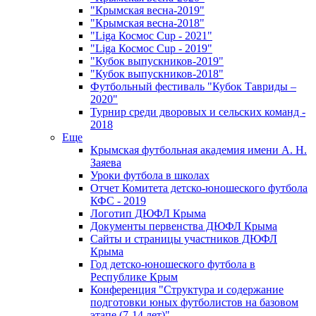
"Крымская весна-2019"
"Крымская весна-2018"
"Liga Космос Cup - 2021"
"Liga Космос Cup - 2019"
"Кубок выпускников-2019"
"Кубок выпускников-2018"
Футбольный фестиваль "Кубок Тавриды –
2020"
Турнир среди дворовых и сельских команд -
2018
Еще
Крымская футбольная академия имени А. Н.
Заяева
Уроки футбола в школах
Отчет Комитета детско-юношеского футбола
КФС - 2019
Логотип ДЮФЛ Крыма
Документы первенства ДЮФЛ Крыма
Сайты и страницы участников ДЮФЛ
Крыма
Год детско-юношеского футбола в
Республике Крым
Конференция "Структура и содержание
подготовки юных футболистов на базовом
этапе (7-14 лет)"