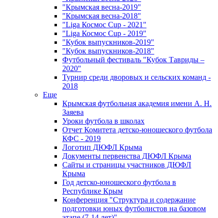
"Крымская весна-2019"
"Крымская весна-2018"
"Liga Космос Cup - 2021"
"Liga Космос Cup - 2019"
"Кубок выпускников-2019"
"Кубок выпускников-2018"
Футбольный фестиваль "Кубок Тавриды –
2020"
Турнир среди дворовых и сельских команд -
2018
Еще
Крымская футбольная академия имени А. Н.
Заяева
Уроки футбола в школах
Отчет Комитета детско-юношеского футбола
КФС - 2019
Логотип ДЮФЛ Крыма
Документы первенства ДЮФЛ Крыма
Сайты и страницы участников ДЮФЛ
Крыма
Год детско-юношеского футбола в
Республике Крым
Конференция "Структура и содержание
подготовки юных футболистов на базовом
этапе (7-14 лет)"