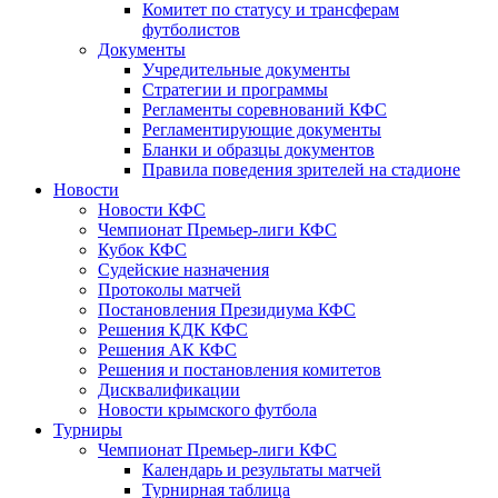
Комитет по статусу и трансферам
футболистов
Документы
Учредительные документы
Стратегии и программы
Регламенты соревнований КФС
Регламентирующие документы
Бланки и образцы документов
Правила поведения зрителей на стадионе
Новости
Новости КФС
Чемпионат Премьер-лиги КФС
Кубок КФС
Судейские назначения
Протоколы матчей
Постановления Президиума КФС
Решения КДК КФС
Решения АК КФС
Решения и постановления комитетов
Дисквалификации
Новости крымского футбола
Турниры
Чемпионат Премьер-лиги КФС
Календарь и результаты матчей
Турнирная таблица