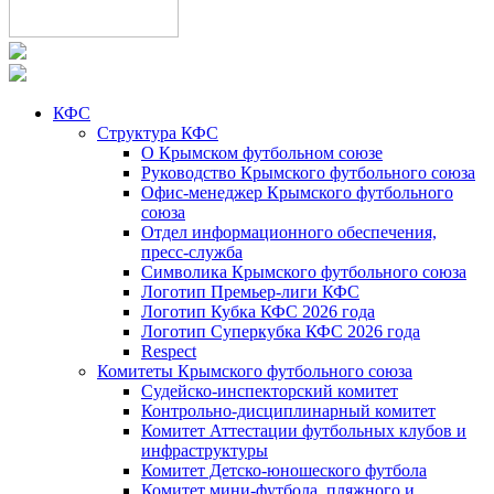
КФС
Структура КФС
О Крымском футбольном союзе
Руководство Крымского футбольного союза
Офис-менеджер Крымского футбольного
союза
Отдел информационного обеспечения,
пресс-служба
Символика Крымского футбольного союза
Логотип Премьер-лиги КФС
Логотип Кубка КФС 2026 года
Логотип Суперкубка КФС 2026 года
Respect
Комитеты Крымского футбольного союза
Судейско-инспекторский комитет
Контрольно-дисциплинарный комитет
Комитет Аттестации футбольных клубов и
инфраструктуры
Комитет Детско-юношеского футбола
Комитет мини-футбола, пляжного и