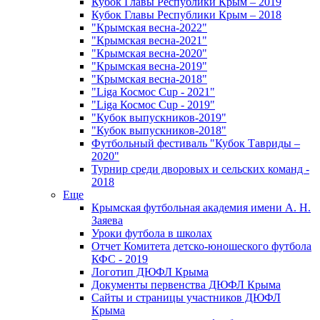
Кубок Главы Республики Крым – 2019
Кубок Главы Республики Крым – 2018
"Крымская весна-2022"
"Крымская весна-2021"
"Крымская весна-2020"
"Крымская весна-2019"
"Крымская весна-2018"
"Liga Космос Cup - 2021"
"Liga Космос Cup - 2019"
"Кубок выпускников-2019"
"Кубок выпускников-2018"
Футбольный фестиваль "Кубок Тавриды –
2020"
Турнир среди дворовых и сельских команд -
2018
Еще
Крымская футбольная академия имени А. Н.
Заяева
Уроки футбола в школах
Отчет Комитета детско-юношеского футбола
КФС - 2019
Логотип ДЮФЛ Крыма
Документы первенства ДЮФЛ Крыма
Сайты и страницы участников ДЮФЛ
Крыма