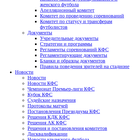
женского футбола
Апелляционный комитет
Комитет по проведению соревнований
Комитет по статусу и трансферам
футболистов
Документы
Учредительные документы
Стратегии и программы
Регламенты соревнований КФС
Регламентирующие документы
Бланки и образцы документов
Правила поведения зрителей на стадионе
Новости
Новости
Новости КФС
Чемпионат Премьер-лиги КФС
Кубок КФС
Судейские назначения
Протоколы матчей
Постановления Президиума КФС
Решения КДК КФС
Решения АК КФС
Решения и постановления комитетов
Дисквалификации
Новости крымского футбола