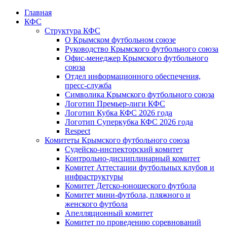
Главная
КФС
Структура КФС
О Крымском футбольном союзе
Руководство Крымского футбольного союза
Офис-менеджер Крымского футбольного
союза
Отдел информационного обеспечения,
пресс-служба
Символика Крымского футбольного союза
Логотип Премьер-лиги КФС
Логотип Кубка КФС 2026 года
Логотип Суперкубка КФС 2026 года
Respect
Комитеты Крымского футбольного союза
Судейско-инспекторский комитет
Контрольно-дисциплинарный комитет
Комитет Аттестации футбольных клубов и
инфраструктуры
Комитет Детско-юношеского футбола
Комитет мини-футбола, пляжного и
женского футбола
Апелляционный комитет
Комитет по проведению соревнований