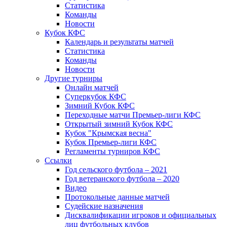
Статистика
Команды
Новости
Кубок КФС
Календарь и результаты матчей
Статистика
Команды
Новости
Другие турниры
Онлайн матчей
Суперкубок КФС
Зимний Кубок КФС
Переходные матчи Премьер-лиги КФС
Открытый зимний Кубок КФС
Кубок "Крымская весна"
Кубок Премьер-лиги КФС
Регламенты турниров КФС
Ссылки
Год сельского футбола – 2021
Год ветеранского футбола – 2020
Видео
Протокольные данные матчей
Судейские назначения
Дисквалификации игроков и официальных
лиц футбольных клубов