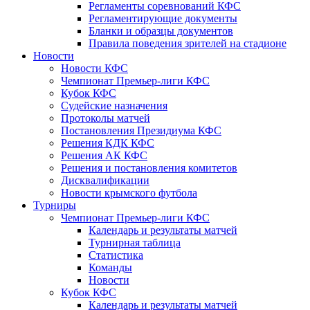
Регламенты соревнований КФС
Регламентирующие документы
Бланки и образцы документов
Правила поведения зрителей на стадионе
Новости
Новости КФС
Чемпионат Премьер-лиги КФС
Кубок КФС
Судейские назначения
Протоколы матчей
Постановления Президиума КФС
Решения КДК КФС
Решения АК КФС
Решения и постановления комитетов
Дисквалификации
Новости крымского футбола
Турниры
Чемпионат Премьер-лиги КФС
Календарь и результаты матчей
Турнирная таблица
Статистика
Команды
Новости
Кубок КФС
Календарь и результаты матчей