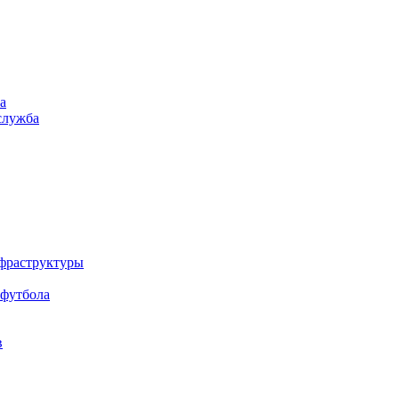
а
служба
нфраструктуры
 футбола
в