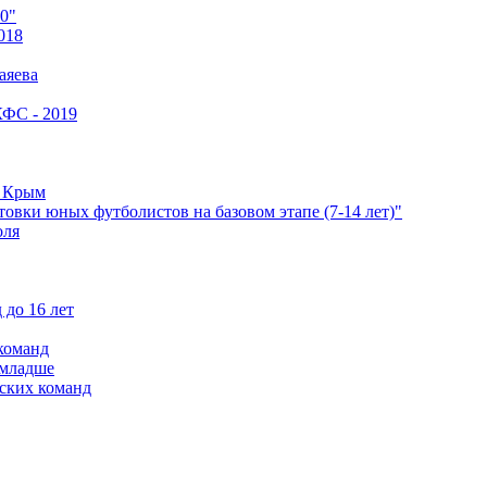
0"
018
аяева
КФС - 2019
е Крым
овки юных футболистов на базовом этапе (7-14 лет)"
оля
 до 16 лет
команд
 младше
ских команд