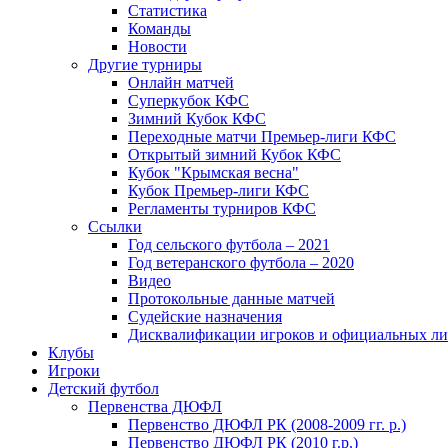
Статистика
Команды
Новости
Другие турниры
Онлайн матчей
Суперкубок КФС
Зимний Кубок КФС
Переходные матчи Премьер-лиги КФС
Открытый зимний Кубок КФС
Кубок "Крымская весна"
Кубок Премьер-лиги КФС
Регламенты турниров КФС
Ссылки
Год сельского футбола – 2021
Год ветеранского футбола – 2020
Видео
Протокольные данные матчей
Судейские назначения
Дисквалификации игроков и официальных ли
Клубы
Игроки
Детский футбол
Первенства ДЮФЛ
Первенство ДЮФЛ РК (2008-2009 гг. р.)
Первенство ДЮФЛ РК (2010 г.р.)