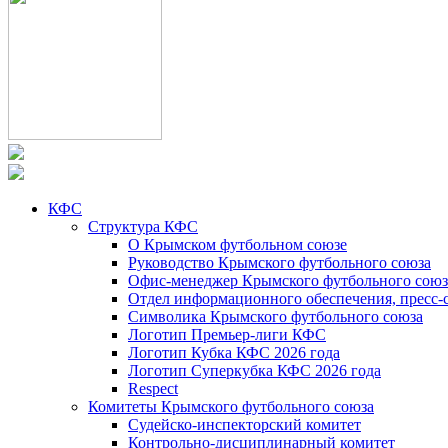
КФС
Структура КФС
О Крымском футбольном союзе
Руководство Крымского футбольного союза
Офис-менеджер Крымского футбольного союз
Отдел информационного обеспечения, пресс-
Символика Крымского футбольного союза
Логотип Премьер-лиги КФС
Логотип Кубка КФС 2026 года
Логотип Суперкубка КФС 2026 года
Respect
Комитеты Крымского футбольного союза
Судейско-инспекторский комитет
Контрольно-дисциплинарный комитет