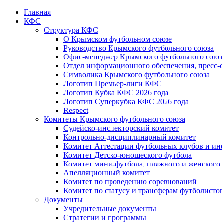
Главная
КФС
Структура КФС
О Крымском футбольном союзе
Руководство Крымского футбольного союза
Офис-менеджер Крымского футбольного союз
Отдел информационного обеспечения, пресс-
Символика Крымского футбольного союза
Логотип Премьер-лиги КФС
Логотип Кубка КФС 2026 года
Логотип Суперкубка КФС 2026 года
Respect
Комитеты Крымского футбольного союза
Судейско-инспекторский комитет
Контрольно-дисциплинарный комитет
Комитет Аттестации футбольных клубов и и
Комитет Детско-юношеского футбола
Комитет мини-футбола, пляжного и женского
Апелляционный комитет
Комитет по проведению соревнований
Комитет по статусу и трансферам футболисто
Документы
Учредительные документы
Стратегии и программы