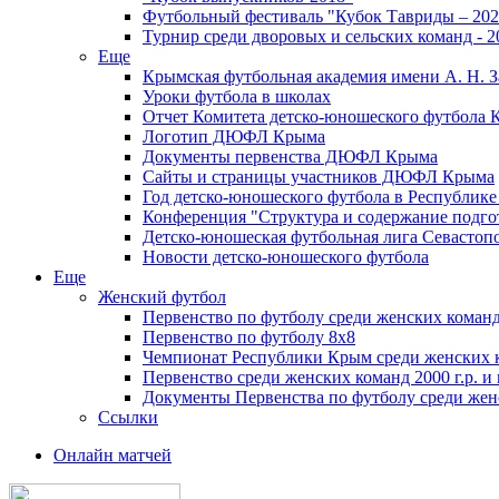
Футбольный фестиваль "Кубок Тавриды – 202
Турнир среди дворовых и сельских команд - 2
Еще
Крымская футбольная академия имени А. Н. З
Уроки футбола в школах
Отчет Комитета детско-юношеского футбола 
Логотип ДЮФЛ Крыма
Документы первенства ДЮФЛ Крыма
Сайты и страницы участников ДЮФЛ Крыма
Год детско-юношеского футбола в Республик
Конференция "Структура и содержание подгот
Детско-юношеская футбольная лига Севастоп
Новости детско-юношеского футбола
Еще
Женский футбол
Первенство по футболу среди женских команд
Первенство по футболу 8х8
Чемпионат Республики Крым среди женских 
Первенство среди женских команд 2000 г.р. и
Документы Первенства по футболу среди жен
Ссылки
Онлайн матчей