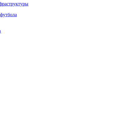
нфраструктуры
 футбола
в