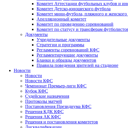
Комитет Аттестации футбольных клубов и и
Комитет Детско-юношеского футбола
Комитет мини-футбола, пляжного и женского
Апелляционный комитет
Комитет по проведению соревнований
Комитет по статусу и трансферам футболисто
Документы
Учредительные документы
Стратегии и программы
Регламенты соревнований КФС
Регламентирующие документы
Бланки и образцы документов
Правила поведения зрителей на стадионе
Новости
Новости
Новости КФС
Чемпионат Премьер-лиги КФС
Кубок КФС
Судейские назначения
Протоколы матчей
Постановления Президиума КФС
Решения КДК КФС
Решения АК КФС
Решения и постановления комитетов
Дисквалификации