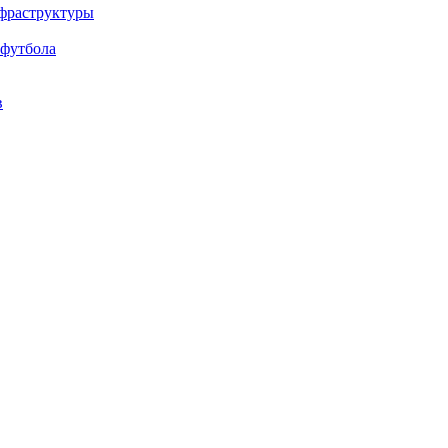
нфраструктуры
 футбола
в