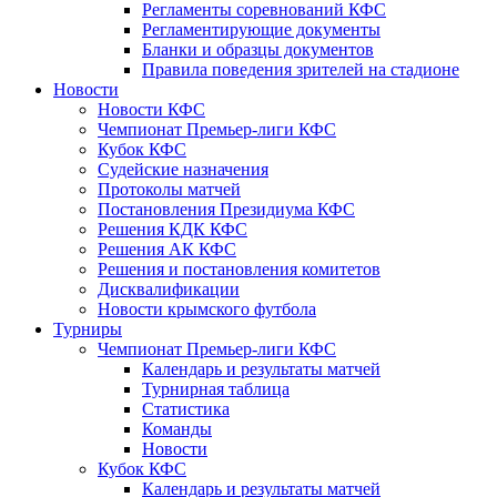
Регламенты соревнований КФС
Регламентирующие документы
Бланки и образцы документов
Правила поведения зрителей на стадионе
Новости
Новости КФС
Чемпионат Премьер-лиги КФС
Кубок КФС
Судейские назначения
Протоколы матчей
Постановления Президиума КФС
Решения КДК КФС
Решения АК КФС
Решения и постановления комитетов
Дисквалификации
Новости крымского футбола
Турниры
Чемпионат Премьер-лиги КФС
Календарь и результаты матчей
Турнирная таблица
Статистика
Команды
Новости
Кубок КФС
Календарь и результаты матчей