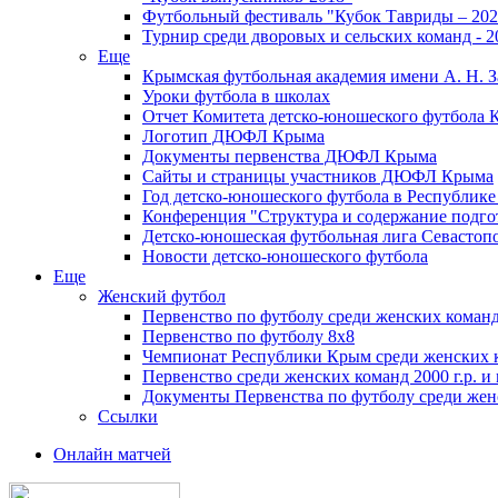
Футбольный фестиваль "Кубок Тавриды – 202
Турнир среди дворовых и сельских команд - 2
Еще
Крымская футбольная академия имени А. Н. З
Уроки футбола в школах
Отчет Комитета детско-юношеского футбола 
Логотип ДЮФЛ Крыма
Документы первенства ДЮФЛ Крыма
Сайты и страницы участников ДЮФЛ Крыма
Год детско-юношеского футбола в Республик
Конференция "Структура и содержание подгот
Детско-юношеская футбольная лига Севастоп
Новости детско-юношеского футбола
Еще
Женский футбол
Первенство по футболу среди женских команд
Первенство по футболу 8х8
Чемпионат Республики Крым среди женских 
Первенство среди женских команд 2000 г.р. и
Документы Первенства по футболу среди жен
Ссылки
Онлайн матчей