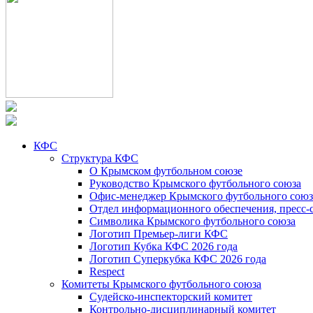
КФС
Структура КФС
О Крымском футбольном союзе
Руководство Крымского футбольного союза
Офис-менеджер Крымского футбольного союз
Отдел информационного обеспечения, пресс-
Символика Крымского футбольного союза
Логотип Премьер-лиги КФС
Логотип Кубка КФС 2026 года
Логотип Суперкубка КФС 2026 года
Respect
Комитеты Крымского футбольного союза
Судейско-инспекторский комитет
Контрольно-дисциплинарный комитет