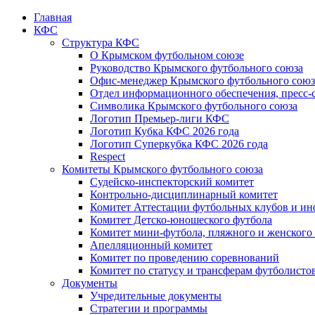
Главная
КФС
Структура КФС
О Крымском футбольном союзе
Руководство Крымского футбольного союза
Офис-менеджер Крымского футбольного союз
Отдел информационного обеспечения, пресс-
Символика Крымского футбольного союза
Логотип Премьер-лиги КФС
Логотип Кубка КФС 2026 года
Логотип Суперкубка КФС 2026 года
Respect
Комитеты Крымского футбольного союза
Судейско-инспекторский комитет
Контрольно-дисциплинарный комитет
Комитет Аттестации футбольных клубов и и
Комитет Детско-юношеского футбола
Комитет мини-футбола, пляжного и женского
Апелляционный комитет
Комитет по проведению соревнований
Комитет по статусу и трансферам футболисто
Документы
Учредительные документы
Стратегии и программы