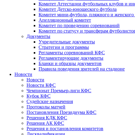
Комитет Аттестации футбольных клубов и и
Комитет Детско-юношеского футбола
Комитет мини-футбола, пляжного и женского
Апелляционный комитет
Комитет по проведению соревнований
Комитет по статусу и трансферам футболисто
Документы
Учредительные документы
Стратегии и программы
Регламенты соревнований КФС
Регламентирующие документы
Бланки и образцы документов
Правила поведения зрителей на стадионе
Новости
Новости
Новости КФС
Чемпионат Премьер-лиги КФС
Кубок КФС
Судейские назначения
Протоколы матчей
Постановления Президиума КФС
Решения КДК КФС
Решения АК КФС
Решения и постановления комитетов
Дисквалификации