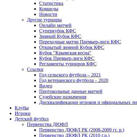
Статистика
Команды
Новости
Другие турниры
Онлайн матчей
Суперкубок КФС
Зимний Кубок КФС
Переходные матчи Премьер-лиги КФС
Открытый зимний Кубок КФС
Кубок "Крымская весна"
Кубок Премьер-лиги КФС
Регламенты турниров КФС
Ссылки
Год сельского футбола – 2021
Год ветеранского футбола – 2020
Видео
Протокольные данные матчей
Судейские назначения
Дисквалификации игроков и официальных ли
Клубы
Игроки
Детский футбол
Первенства ДЮФЛ
Первенство ДЮФЛ РК (2008-2009 гг. р.)
Первенство ДЮФЛ РК (2010 г.р.)