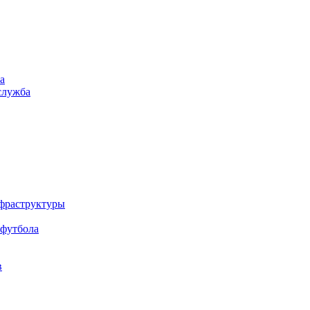
а
служба
нфраструктуры
 футбола
в