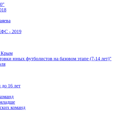
0"
018
аяева
КФС - 2019
е Крым
овки юных футболистов на базовом этапе (7-14 лет)"
оля
 до 16 лет
команд
 младше
ских команд