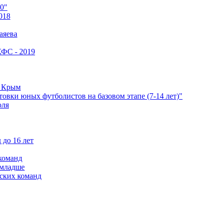
0"
018
аяева
КФС - 2019
е Крым
овки юных футболистов на базовом этапе (7-14 лет)"
оля
 до 16 лет
команд
 младше
ских команд