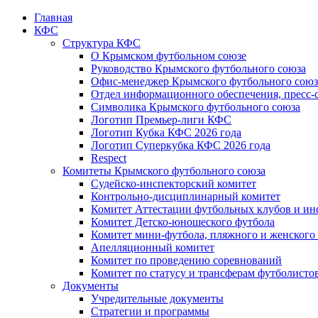
Главная
КФС
Структура КФС
О Крымском футбольном союзе
Руководство Крымского футбольного союза
Офис-менеджер Крымского футбольного союз
Отдел информационного обеспечения, пресс-
Символика Крымского футбольного союза
Логотип Премьер-лиги КФС
Логотип Кубка КФС 2026 года
Логотип Суперкубка КФС 2026 года
Respect
Комитеты Крымского футбольного союза
Судейско-инспекторский комитет
Контрольно-дисциплинарный комитет
Комитет Аттестации футбольных клубов и и
Комитет Детско-юношеского футбола
Комитет мини-футбола, пляжного и женского
Апелляционный комитет
Комитет по проведению соревнований
Комитет по статусу и трансферам футболисто
Документы
Учредительные документы
Стратегии и программы