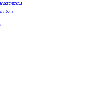
нфраструктуры
 футбола
в