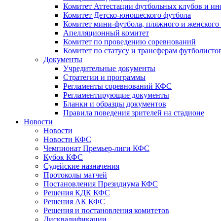
Комитет Аттестации футбольных клубов и и
Комитет Детско-юношеского футбола
Комитет мини-футбола, пляжного и женского
Апелляционный комитет
Комитет по проведению соревнований
Комитет по статусу и трансферам футболисто
Документы
Учредительные документы
Стратегии и программы
Регламенты соревнований КФС
Регламентирующие документы
Бланки и образцы документов
Правила поведения зрителей на стадионе
Новости
Новости
Новости КФС
Чемпионат Премьер-лиги КФС
Кубок КФС
Судейские назначения
Протоколы матчей
Постановления Президиума КФС
Решения КДК КФС
Решения АК КФС
Решения и постановления комитетов
Дисквалификации