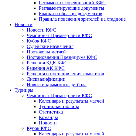
Регламенты соревнований КФС
Регламентирующие документы
Бланки и образцы документов
Правила поведения зрителей на стадионе
Новости
Новости КФС
Чемпионат Премьер-лиги КФС
Кубок КФС
Судейские назначения
Протоколы матчей
Постановления Президиума КФС
Решения КДК КФС
Решения АК КФС
Решения и постановления комитетов
Дисквалификации
Новости крымского футбола
Турниры
Чемпионат Премьер-лиги КФС
Календарь и результаты матчей
Турнирная таблица
Статистика
Команды
Новости
Кубок КФС
Календарь и результаты матчей