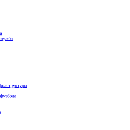
а
служба
нфраструктуры
 футбола
в