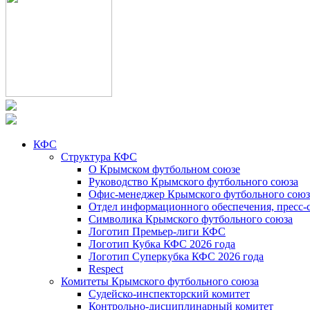
КФС
Структура КФС
О Крымском футбольном союзе
Руководство Крымского футбольного союза
Офис-менеджер Крымского футбольного союз
Отдел информационного обеспечения, пресс-
Символика Крымского футбольного союза
Логотип Премьер-лиги КФС
Логотип Кубка КФС 2026 года
Логотип Суперкубка КФС 2026 года
Respect
Комитеты Крымского футбольного союза
Судейско-инспекторский комитет
Контрольно-дисциплинарный комитет