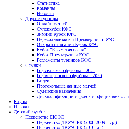
Статистика
Команды
Новости
Другие турниры
Онлайн матчей
Суперкубок КФС
Зимний Кубок КФС
Переходные матчи Премьер-лиги КФС
Открытый зимний Кубок КФС
Кубок "Крымская весна"
Кубок Премьер-лиги КФС
Регламенты турниров КФС
Ссылки
Год сельского футбола – 2021
Год ветеранского футбола – 2020
Видео
Протокольные данные матчей
Судейские назначения
Дисквалификации игроков и официальных ли
Клубы
Игроки
Детский футбол
Первенства ДЮФЛ
Первенство ДЮФЛ РК (2008-2009 гг. р.)
Первенство ДЮФЛ РК (2010 г.р.)