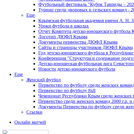
Футбольный фестиваль "Кубок Тавриды – 202
Турнир среди дворовых и сельских команд - 2
Еще
Крымская футбольная академия имени А. Н. З
Уроки футбола в школах
Отчет Комитета детско-юношеского футбола 
Логотип ДЮФЛ Крыма
Документы первенства ДЮФЛ Крыма
Сайты и страницы участников ДЮФЛ Крыма
Год детско-юношеского футбола в Республик
Конференция "Структура и содержание подгот
Детско-юношеская футбольная лига Севастоп
Новости детско-юношеского футбола
Еще
Женский футбол
Первенство по футболу среди женских команд
Первенство по футболу 8х8
Чемпионат Республики Крым среди женских 
Первенство среди женских команд 2000 г.р. и
Документы Первенства по футболу среди жен
Ссылки
Онлайн матчей