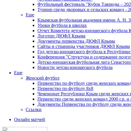
Футбольный фестиваль "Кубок Тавриды – 202
Турнир среди дворовых и сельских команд - 2
Еще
Крымская футбольная академия имени А. Н. З
Уроки футбола в школах
Отчет Комитета детско-юношеского футбола 
Логотип ДЮФЛ Крыма
Документы первенства ДЮФЛ Крыма
Сайты и страницы участников ДЮФЛ Крыма
Год детско-юношеского футбола в Республик
Конференция "Структура и содержание подгот
Детско-юношеская футбольная лига Севастоп
Новости детско-юношеского футбола
Еще
Женский футбол
Первенство по футболу среди женских команд
Первенство по футболу 8х8
Чемпионат Республики Крым среди женских 
Первенство среди женских команд 2000 г.р. и
Документы Первенства по футболу среди жен
Ссылки
Онлайн матчей