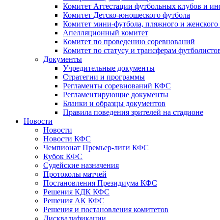
Комитет Аттестации футбольных клубов и и
Комитет Детско-юношеского футбола
Комитет мини-футбола, пляжного и женского
Апелляционный комитет
Комитет по проведению соревнований
Комитет по статусу и трансферам футболисто
Документы
Учредительные документы
Стратегии и программы
Регламенты соревнований КФС
Регламентирующие документы
Бланки и образцы документов
Правила поведения зрителей на стадионе
Новости
Новости
Новости КФС
Чемпионат Премьер-лиги КФС
Кубок КФС
Судейские назначения
Протоколы матчей
Постановления Президиума КФС
Решения КДК КФС
Решения АК КФС
Решения и постановления комитетов
Дисквалификации