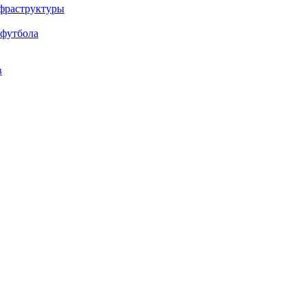
нфраструктуры
 футбола
в