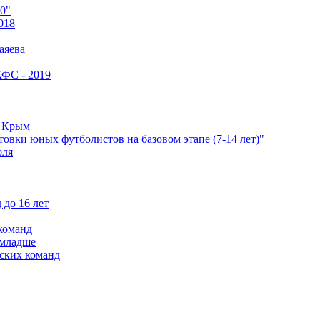
0"
018
аяева
КФС - 2019
е Крым
овки юных футболистов на базовом этапе (7-14 лет)"
оля
 до 16 лет
команд
 младше
ских команд