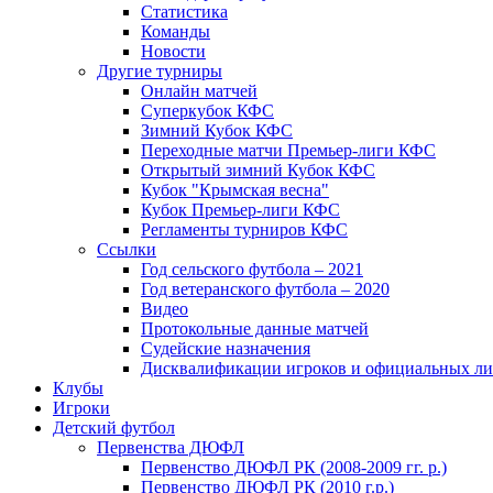
Статистика
Команды
Новости
Другие турниры
Онлайн матчей
Суперкубок КФС
Зимний Кубок КФС
Переходные матчи Премьер-лиги КФС
Открытый зимний Кубок КФС
Кубок "Крымская весна"
Кубок Премьер-лиги КФС
Регламенты турниров КФС
Ссылки
Год сельского футбола – 2021
Год ветеранского футбола – 2020
Видео
Протокольные данные матчей
Судейские назначения
Дисквалификации игроков и официальных ли
Клубы
Игроки
Детский футбол
Первенства ДЮФЛ
Первенство ДЮФЛ РК (2008-2009 гг. р.)
Первенство ДЮФЛ РК (2010 г.р.)