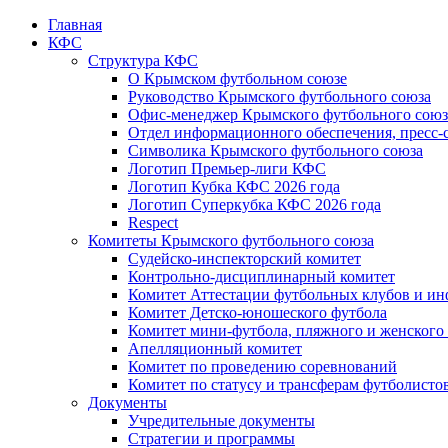
Главная
КФС
Структура КФС
О Крымском футбольном союзе
Руководство Крымского футбольного союза
Офис-менеджер Крымского футбольного союз
Отдел информационного обеспечения, пресс-
Символика Крымского футбольного союза
Логотип Премьер-лиги КФС
Логотип Кубка КФС 2026 года
Логотип Суперкубка КФС 2026 года
Respect
Комитеты Крымского футбольного союза
Судейско-инспекторский комитет
Контрольно-дисциплинарный комитет
Комитет Аттестации футбольных клубов и и
Комитет Детско-юношеского футбола
Комитет мини-футбола, пляжного и женского
Апелляционный комитет
Комитет по проведению соревнований
Комитет по статусу и трансферам футболисто
Документы
Учредительные документы
Стратегии и программы