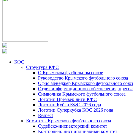
КФС
Структура КФС
О Крымском футбольном союзе
Руководство Крымского футбольного союза
Офис-менеджер Крымского футбольного союз
Отдел информационного обеспечения, пресс-
Символика Крымского футбольного союза
Логотип Премьер-лиги КФС
Логотип Кубка КФС 2026 года
Логотип Суперкубка КФС 2026 года
Respect
Комитеты Крымского футбольного союза
Судейско-инспекторский комитет
Контрольно-дисциплинарный комитет