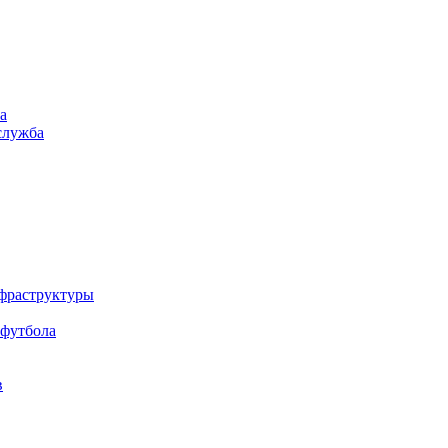
а
служба
нфраструктуры
 футбола
в