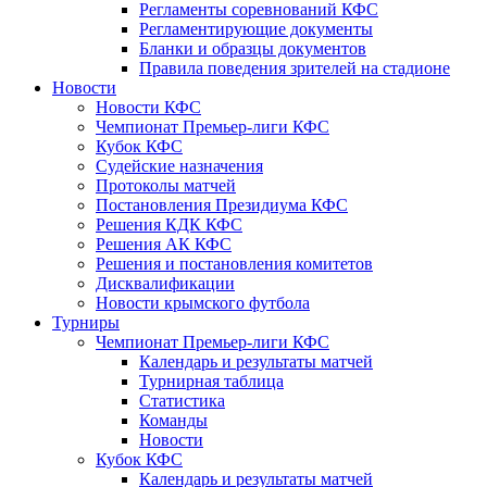
Регламенты соревнований КФС
Регламентирующие документы
Бланки и образцы документов
Правила поведения зрителей на стадионе
Новости
Новости КФС
Чемпионат Премьер-лиги КФС
Кубок КФС
Судейские назначения
Протоколы матчей
Постановления Президиума КФС
Решения КДК КФС
Решения АК КФС
Решения и постановления комитетов
Дисквалификации
Новости крымского футбола
Турниры
Чемпионат Премьер-лиги КФС
Календарь и результаты матчей
Турнирная таблица
Статистика
Команды
Новости
Кубок КФС
Календарь и результаты матчей