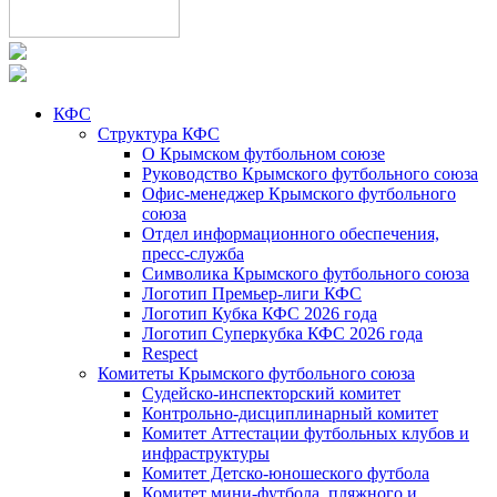
КФС
Структура КФС
О Крымском футбольном союзе
Руководство Крымского футбольного союза
Офис-менеджер Крымского футбольного
союза
Отдел информационного обеспечения,
пресс-служба
Символика Крымского футбольного союза
Логотип Премьер-лиги КФС
Логотип Кубка КФС 2026 года
Логотип Суперкубка КФС 2026 года
Respect
Комитеты Крымского футбольного союза
Судейско-инспекторский комитет
Контрольно-дисциплинарный комитет
Комитет Аттестации футбольных клубов и
инфраструктуры
Комитет Детско-юношеского футбола
Комитет мини-футбола, пляжного и