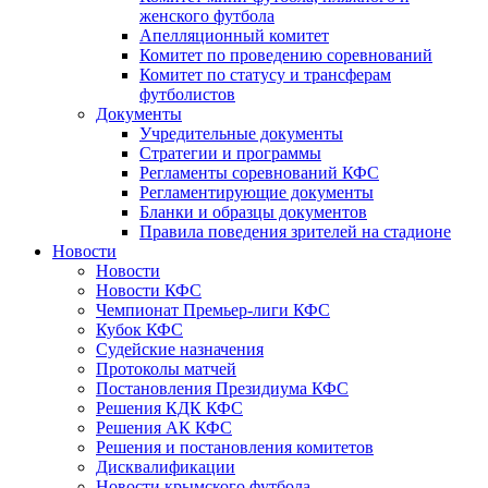
женского футбола
Апелляционный комитет
Комитет по проведению соревнований
Комитет по статусу и трансферам
футболистов
Документы
Учредительные документы
Стратегии и программы
Регламенты соревнований КФС
Регламентирующие документы
Бланки и образцы документов
Правила поведения зрителей на стадионе
Новости
Новости
Новости КФС
Чемпионат Премьер-лиги КФС
Кубок КФС
Судейские назначения
Протоколы матчей
Постановления Президиума КФС
Решения КДК КФС
Решения АК КФС
Решения и постановления комитетов
Дисквалификации
Новости крымского футбола