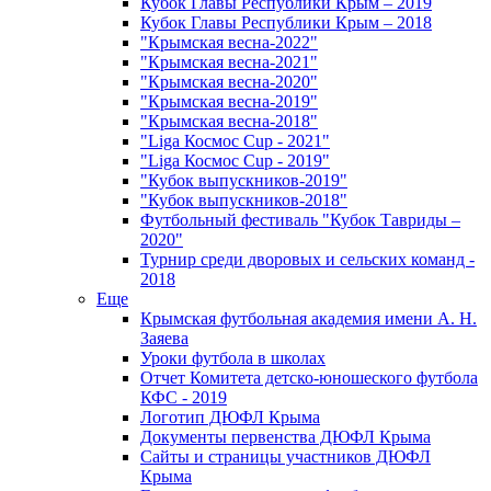
Кубок Главы Республики Крым – 2019
Кубок Главы Республики Крым – 2018
"Крымская весна-2022"
"Крымская весна-2021"
"Крымская весна-2020"
"Крымская весна-2019"
"Крымская весна-2018"
"Liga Космос Cup - 2021"
"Liga Космос Cup - 2019"
"Кубок выпускников-2019"
"Кубок выпускников-2018"
Футбольный фестиваль "Кубок Тавриды –
2020"
Турнир среди дворовых и сельских команд -
2018
Еще
Крымская футбольная академия имени А. Н.
Заяева
Уроки футбола в школах
Отчет Комитета детско-юношеского футбола
КФС - 2019
Логотип ДЮФЛ Крыма
Документы первенства ДЮФЛ Крыма
Сайты и страницы участников ДЮФЛ
Крыма