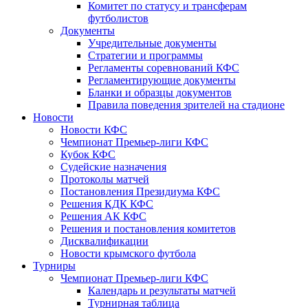
Комитет по статусу и трансферам
футболистов
Документы
Учредительные документы
Стратегии и программы
Регламенты соревнований КФС
Регламентирующие документы
Бланки и образцы документов
Правила поведения зрителей на стадионе
Новости
Новости КФС
Чемпионат Премьер-лиги КФС
Кубок КФС
Судейские назначения
Протоколы матчей
Постановления Президиума КФС
Решения КДК КФС
Решения АК КФС
Решения и постановления комитетов
Дисквалификации
Новости крымского футбола
Турниры
Чемпионат Премьер-лиги КФС
Календарь и результаты матчей
Турнирная таблица