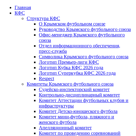
Главная
КФС
Структура КФС
О Крымском футбольном союзе
Руководство Крымского футбольного союза
Офис-менеджер Крымского футбольного
союза
Отдел информационного обеспечения,
пресс-служба
Символика Крымского футбольного союза
Логотип Премьер-лиги КФС
Логотип Кубка КФС 2026 года
Логотип Суперкубка КФС 2026 года
Respect
Комитеты Крымского футбольного союза
Судейско-инспекторский комитет
Контрольно-дисциплинарный комитет
Комитет Аттестации футбольных клубов и
инфраструктуры
Комитет Детско-юношеского футбола
Комитет мини-футбола, пляжного и
женского футбола
Апелляционный комитет
Комитет по проведению соревнований