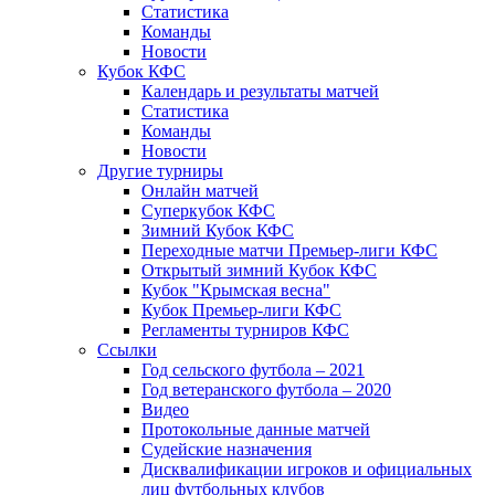
Статистика
Команды
Новости
Кубок КФС
Календарь и результаты матчей
Статистика
Команды
Новости
Другие турниры
Онлайн матчей
Суперкубок КФС
Зимний Кубок КФС
Переходные матчи Премьер-лиги КФС
Открытый зимний Кубок КФС
Кубок "Крымская весна"
Кубок Премьер-лиги КФС
Регламенты турниров КФС
Ссылки
Год сельского футбола – 2021
Год ветеранского футбола – 2020
Видео
Протокольные данные матчей
Судейские назначения
Дисквалификации игроков и официальных
лиц футбольных клубов