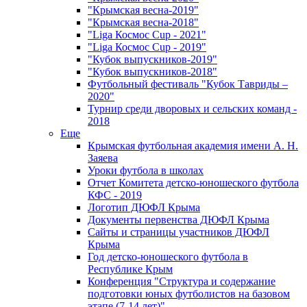
"Крымская весна-2019"
"Крымская весна-2018"
"Liga Космос Cup - 2021"
"Liga Космос Cup - 2019"
"Кубок выпускников-2019"
"Кубок выпускников-2018"
Футбольный фестиваль "Кубок Тавриды –
2020"
Турнир среди дворовых и сельских команд -
2018
Еще
Крымская футбольная академия имени А. Н.
Заяева
Уроки футбола в школах
Отчет Комитета детско-юношеского футбола
КФС - 2019
Логотип ДЮФЛ Крыма
Документы первенства ДЮФЛ Крыма
Сайты и страницы участников ДЮФЛ
Крыма
Год детско-юношеского футбола в
Республике Крым
Конференция "Структура и содержание
подготовки юных футболистов на базовом
этапе (7-14 лет)"