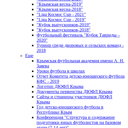
"Крымская весна-2019"
"Крымская весна-2018"
"Liga Космос Cup - 2021"
"Liga Космос Cup - 2019"
"Кубок выпускников-2019"
"Кубок выпускников-2018"
Футбольный фестиваль "Кубок Тавриды –
2020"
Турнир среди дворовых и сельских команд -
2018
Еще
Крымская футбольная академия имени А. Н.
Заяева
Уроки футбола в школах
Отчет Комитета детско-юношеского футбола
КФС - 2019
Логотип ДЮФЛ Крыма
Документы первенства ДЮФЛ Крыма
Сайты и страницы участников ДЮФЛ
Крыма
Год детско-юношеского футбола в
Республике Крым
Конференция "Структура и содержание
подготовки юных футболистов на базовом
этапе (7-14 лет)"