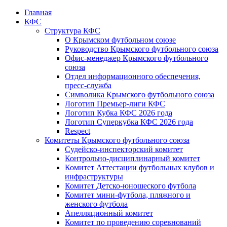
Главная
КФС
Структура КФС
О Крымском футбольном союзе
Руководство Крымского футбольного союза
Офис-менеджер Крымского футбольного
союза
Отдел информационного обеспечения,
пресс-служба
Символика Крымского футбольного союза
Логотип Премьер-лиги КФС
Логотип Кубка КФС 2026 года
Логотип Суперкубка КФС 2026 года
Respect
Комитеты Крымского футбольного союза
Судейско-инспекторский комитет
Контрольно-дисциплинарный комитет
Комитет Аттестации футбольных клубов и
инфраструктуры
Комитет Детско-юношеского футбола
Комитет мини-футбола, пляжного и
женского футбола
Апелляционный комитет
Комитет по проведению соревнований