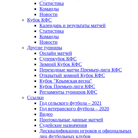
Статистика
Команды
Новости
Кубок КФС
Календарь и результаты матчей
Статистика
Команды
Новости
Другие турниры
Онлайн матчей
Суперкубок КФС
Зимний Кубок КФС
Переходные матчи Премьер-лиги КФС
Открытый зимний Кубок КФС
Кубок "Крымская весна"
Кубок Премьер-лиги КФС
Регламенты турниров КФС
Ссылки
Год сельского футбола – 2021
Год ветеранского футбола – 2020
Видео
Протокольные данные матчей
Судейские назначения
Дисквалификации игроков и официальных
лиц футбольных клубов