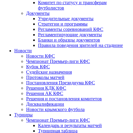
Комитет по статусу и трансферам
футболистов
Документы
Учредительные документы
Стратегии и программы
Регламенты соревнований КФС
Регламентирующие документы
Бланки и образцы документов
Правила поведения зрителей на стадионе
Новости
Новости КФС
Чемпионат Премьер-лиги КФС
Кубок КФС
Судейские назначения
Протоколы матчей
Постановления Президиума КФС
Решения КДК КФС
Решения АК КФС
Решения и постановления комитетов
Дисквалификации
Новости крымского футбола
Турниры
Чемпионат Премьер-лиги КФС
Календарь и результаты матчей
Турнирная таблица