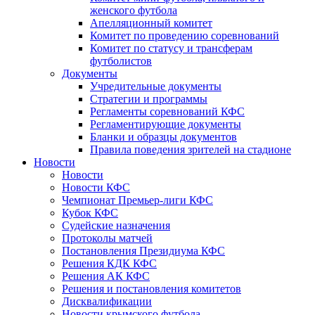
женского футбола
Апелляционный комитет
Комитет по проведению соревнований
Комитет по статусу и трансферам
футболистов
Документы
Учредительные документы
Стратегии и программы
Регламенты соревнований КФС
Регламентирующие документы
Бланки и образцы документов
Правила поведения зрителей на стадионе
Новости
Новости
Новости КФС
Чемпионат Премьер-лиги КФС
Кубок КФС
Судейские назначения
Протоколы матчей
Постановления Президиума КФС
Решения КДК КФС
Решения АК КФС
Решения и постановления комитетов
Дисквалификации
Новости крымского футбола