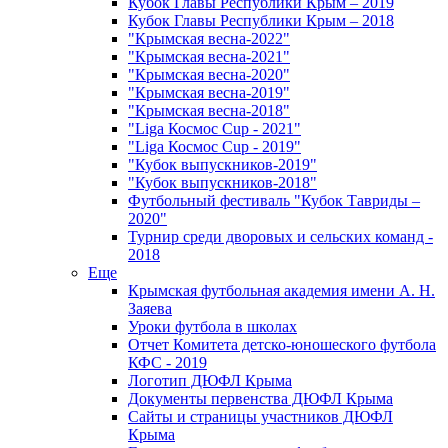
Кубок Главы Республики Крым – 2019
Кубок Главы Республики Крым – 2018
"Крымская весна-2022"
"Крымская весна-2021"
"Крымская весна-2020"
"Крымская весна-2019"
"Крымская весна-2018"
"Liga Космос Cup - 2021"
"Liga Космос Cup - 2019"
"Кубок выпускников-2019"
"Кубок выпускников-2018"
Футбольный фестиваль "Кубок Тавриды –
2020"
Турнир среди дворовых и сельских команд -
2018
Еще
Крымская футбольная академия имени А. Н.
Заяева
Уроки футбола в школах
Отчет Комитета детско-юношеского футбола
КФС - 2019
Логотип ДЮФЛ Крыма
Документы первенства ДЮФЛ Крыма
Сайты и страницы участников ДЮФЛ
Крыма