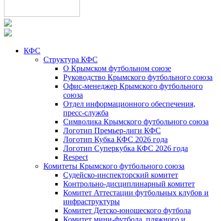
КФС
Структура КФС
О Крымском футбольном союзе
Руководство Крымского футбольного союза
Офис-менеджер Крымского футбольного
союза
Отдел информационного обеспечения,
пресс-служба
Символика Крымского футбольного союза
Логотип Премьер-лиги КФС
Логотип Кубка КФС 2026 года
Логотип Суперкубка КФС 2026 года
Respect
Комитеты Крымского футбольного союза
Судейско-инспекторский комитет
Контрольно-дисциплинарный комитет
Комитет Аттестации футбольных клубов и
инфраструктуры
Комитет Детско-юношеского футбола
Комитет мини-футбола, пляжного и