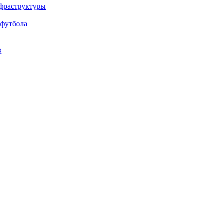
нфраструктуры
 футбола
в