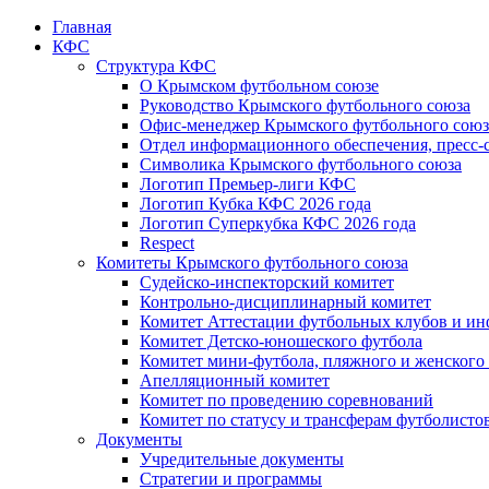
Главная
КФС
Структура КФС
О Крымском футбольном союзе
Руководство Крымского футбольного союза
Офис-менеджер Крымского футбольного союз
Отдел информационного обеспечения, пресс-
Символика Крымского футбольного союза
Логотип Премьер-лиги КФС
Логотип Кубка КФС 2026 года
Логотип Суперкубка КФС 2026 года
Respect
Комитеты Крымского футбольного союза
Судейско-инспекторский комитет
Контрольно-дисциплинарный комитет
Комитет Аттестации футбольных клубов и и
Комитет Детско-юношеского футбола
Комитет мини-футбола, пляжного и женского
Апелляционный комитет
Комитет по проведению соревнований
Комитет по статусу и трансферам футболисто
Документы
Учредительные документы
Стратегии и программы