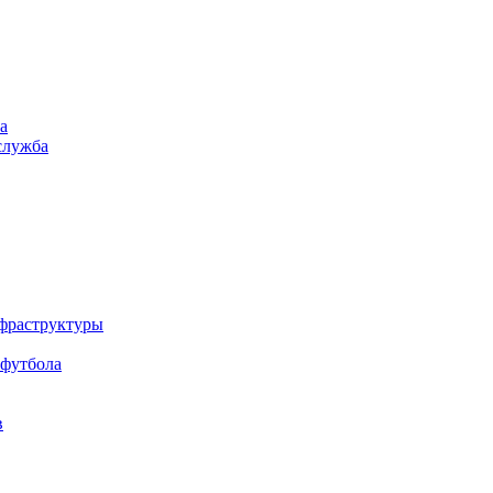
а
служба
нфраструктуры
 футбола
в