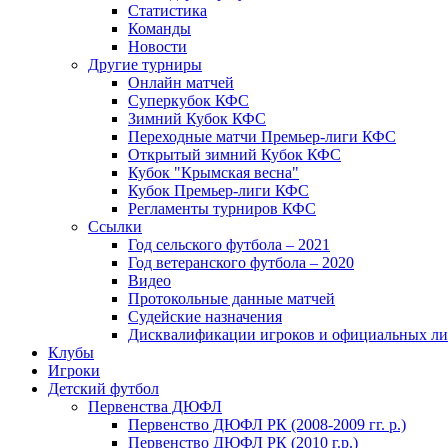
Статистика
Команды
Новости
Другие турниры
Онлайн матчей
Суперкубок КФС
Зимний Кубок КФС
Переходные матчи Премьер-лиги КФС
Открытый зимний Кубок КФС
Кубок "Крымская весна"
Кубок Премьер-лиги КФС
Регламенты турниров КФС
Ссылки
Год сельского футбола – 2021
Год ветеранского футбола – 2020
Видео
Протокольные данные матчей
Судейские назначения
Дисквалификации игроков и официальных ли
Клубы
Игроки
Детский футбол
Первенства ДЮФЛ
Первенство ДЮФЛ РК (2008-2009 гг. р.)
Первенство ДЮФЛ РК (2010 г.р.)