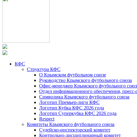
КФС
Структура КФС
О Крымском футбольном союзе
Руководство Крымского футбольного союза
Офис-менеджер Крымского футбольного союз
Отдел информационного обеспечения, пресс-
Символика Крымского футбольного союза
Логотип Премьер-лиги КФС
Логотип Кубка КФС 2026 года
Логотип Суперкубка КФС 2026 года
Respect
Комитеты Крымского футбольного союза
Судейско-инспекторский комитет
Контрольно-дисциплинарный комитет