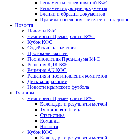
Регламенты соревнований КФС
Регламентирующие документы
Бланки и образцы документов
Правила поведения зрителей на стадионе
Новости
Новости КФС
Чемпионат Премьер-лиги КФС
Кубок КФС
Судейские назначения
Протоколы матчей
Постановления Президиума КФС
Решения КДК КФС
Решения АК КФС
Решения и постановления комитетов
Дисквалификации
Новости крымского футбола
Турниры
Чемпионат Премьер-лиги КФС
Календарь и результаты матчей
Турнирная таблица
Статистика
Команды
Новости
Кубок КФС
Календарь и результаты матчей