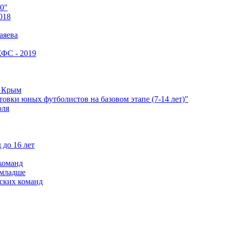
0"
018
аяева
КФС - 2019
е Крым
овки юных футболистов на базовом этапе (7-14 лет)"
оля
 до 16 лет
команд
 младше
ских команд