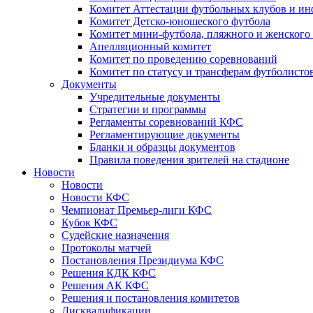
Комитет Аттестации футбольных клубов и и
Комитет Детско-юношеского футбола
Комитет мини-футбола, пляжного и женского
Апелляционный комитет
Комитет по проведению соревнований
Комитет по статусу и трансферам футболисто
Документы
Учредительные документы
Стратегии и программы
Регламенты соревнований КФС
Регламентирующие документы
Бланки и образцы документов
Правила поведения зрителей на стадионе
Новости
Новости
Новости КФС
Чемпионат Премьер-лиги КФС
Кубок КФС
Судейские назначения
Протоколы матчей
Постановления Президиума КФС
Решения КДК КФС
Решения АК КФС
Решения и постановления комитетов
Дисквалификации