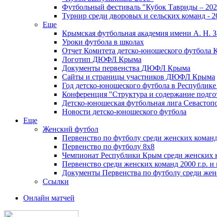
Футбольный фестиваль "Кубок Тавриды – 202
Турнир среди дворовых и сельских команд - 2
Еще
Крымская футбольная академия имени А. Н. З
Уроки футбола в школах
Отчет Комитета детско-юношеского футбола 
Логотип ДЮФЛ Крыма
Документы первенства ДЮФЛ Крыма
Сайты и страницы участников ДЮФЛ Крыма
Год детско-юношеского футбола в Республик
Конференция "Структура и содержание подгот
Детско-юношеская футбольная лига Севастоп
Новости детско-юношеского футбола
Еще
Женский футбол
Первенство по футболу среди женских команд
Первенство по футболу 8х8
Чемпионат Республики Крым среди женских 
Первенство среди женских команд 2000 г.р. и
Документы Первенства по футболу среди жен
Ссылки
Онлайн матчей