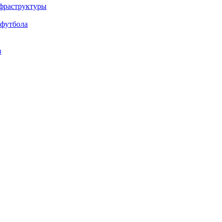
нфраструктуры
 футбола
в