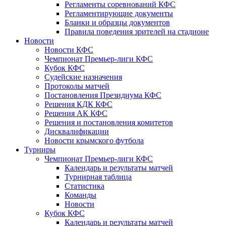
Регламенты соревнований КФС
Регламентирующие документы
Бланки и образцы документов
Правила поведения зрителей на стадионе
Новости
Новости КФС
Чемпионат Премьер-лиги КФС
Кубок КФС
Судейские назначения
Протоколы матчей
Постановления Президиума КФС
Решения КДК КФС
Решения АК КФС
Решения и постановления комитетов
Дисквалификации
Новости крымского футбола
Турниры
Чемпионат Премьер-лиги КФС
Календарь и результаты матчей
Турнирная таблица
Статистика
Команды
Новости
Кубок КФС
Календарь и результаты матчей