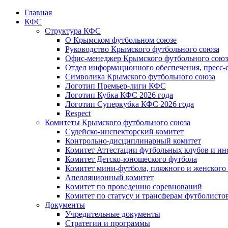
Главная
КФС
Структура КФС
О Крымском футбольном союзе
Руководство Крымского футбольного союза
Офис-менеджер Крымского футбольного союз
Отдел информационного обеспечения, пресс-
Символика Крымского футбольного союза
Логотип Премьер-лиги КФС
Логотип Кубка КФС 2026 года
Логотип Суперкубка КФС 2026 года
Respect
Комитеты Крымского футбольного союза
Судейско-инспекторский комитет
Контрольно-дисциплинарный комитет
Комитет Аттестации футбольных клубов и и
Комитет Детско-юношеского футбола
Комитет мини-футбола, пляжного и женского
Апелляционный комитет
Комитет по проведению соревнований
Комитет по статусу и трансферам футболисто
Документы
Учредительные документы
Стратегии и программы