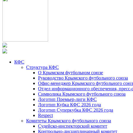
КФС
Структура КФС
О Крымском футбольном союзе
Руководство Крымского футбольного союза
Офис-менеджер Крымского футбольного союз
Отдел информационного обеспечения, пресс-
Символика Крымского футбольного союза
Логотип Премьер-лиги КФС
Логотип Кубка КФС 2026 года
Логотип Суперкубка КФС 2026 года
Respect
Комитеты Крымского футбольного союза
Судейско-инспекторский комитет
Контрольно-дисциплинарный комитет