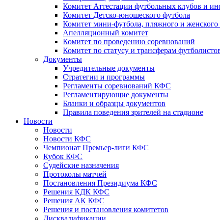
Комитет Аттестации футбольных клубов и и
Комитет Детско-юношеского футбола
Комитет мини-футбола, пляжного и женского
Апелляционный комитет
Комитет по проведению соревнований
Комитет по статусу и трансферам футболисто
Документы
Учредительные документы
Стратегии и программы
Регламенты соревнований КФС
Регламентирующие документы
Бланки и образцы документов
Правила поведения зрителей на стадионе
Новости
Новости
Новости КФС
Чемпионат Премьер-лиги КФС
Кубок КФС
Судейские назначения
Протоколы матчей
Постановления Президиума КФС
Решения КДК КФС
Решения АК КФС
Решения и постановления комитетов
Дисквалификации