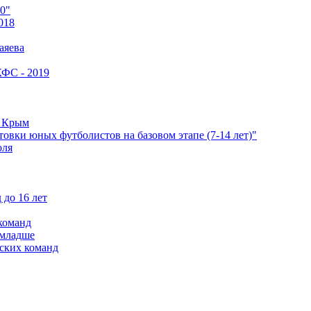
0"
018
аяева
КФС - 2019
е Крым
овки юных футболистов на базовом этапе (7-14 лет)"
оля
 до 16 лет
команд
 младше
ских команд