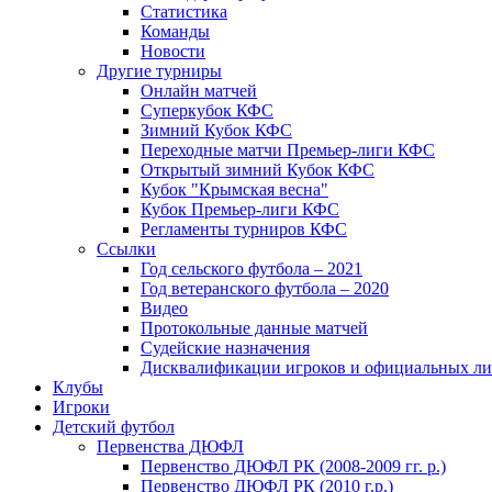
Статистика
Команды
Новости
Другие турниры
Онлайн матчей
Суперкубок КФС
Зимний Кубок КФС
Переходные матчи Премьер-лиги КФС
Открытый зимний Кубок КФС
Кубок "Крымская весна"
Кубок Премьер-лиги КФС
Регламенты турниров КФС
Ссылки
Год сельского футбола – 2021
Год ветеранского футбола – 2020
Видео
Протокольные данные матчей
Судейские назначения
Дисквалификации игроков и официальных ли
Клубы
Игроки
Детский футбол
Первенства ДЮФЛ
Первенство ДЮФЛ РК (2008-2009 гг. р.)
Первенство ДЮФЛ РК (2010 г.р.)