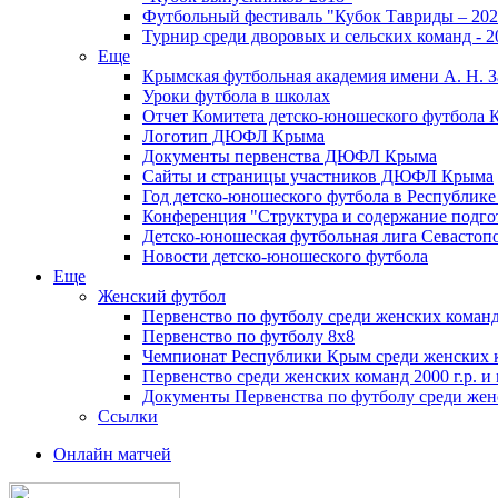
Футбольный фестиваль "Кубок Тавриды – 202
Турнир среди дворовых и сельских команд - 2
Еще
Крымская футбольная академия имени А. Н. З
Уроки футбола в школах
Отчет Комитета детско-юношеского футбола 
Логотип ДЮФЛ Крыма
Документы первенства ДЮФЛ Крыма
Сайты и страницы участников ДЮФЛ Крыма
Год детско-юношеского футбола в Республик
Конференция "Структура и содержание подгот
Детско-юношеская футбольная лига Севастоп
Новости детско-юношеского футбола
Еще
Женский футбол
Первенство по футболу среди женских команд
Первенство по футболу 8х8
Чемпионат Республики Крым среди женских 
Первенство среди женских команд 2000 г.р. и
Документы Первенства по футболу среди жен
Ссылки
Онлайн матчей