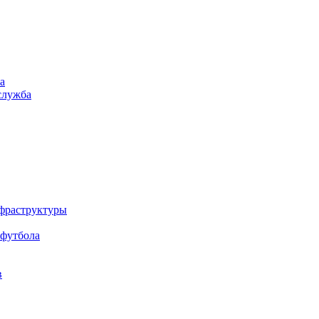
а
служба
нфраструктуры
 футбола
в