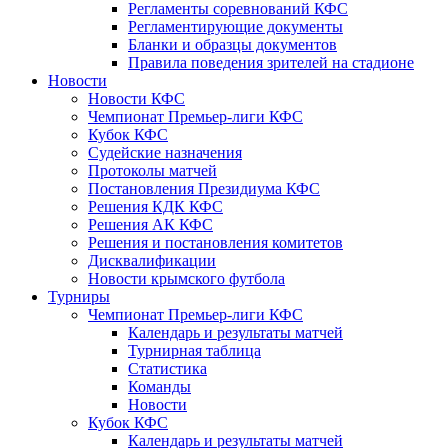
Регламенты соревнований КФС
Регламентирующие документы
Бланки и образцы документов
Правила поведения зрителей на стадионе
Новости
Новости КФС
Чемпионат Премьер-лиги КФС
Кубок КФС
Судейские назначения
Протоколы матчей
Постановления Президиума КФС
Решения КДК КФС
Решения АК КФС
Решения и постановления комитетов
Дисквалификации
Новости крымского футбола
Турниры
Чемпионат Премьер-лиги КФС
Календарь и результаты матчей
Турнирная таблица
Статистика
Команды
Новости
Кубок КФС
Календарь и результаты матчей