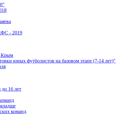
0"
018
аяева
КФС - 2019
е Крым
овки юных футболистов на базовом этапе (7-14 лет)"
оля
 до 16 лет
команд
 младше
ских команд