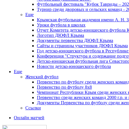
Футбольный фестиваль "Кубок Тавриды – 202
Турнир среди дворовых и сельских команд - 2
Еще
Крымская футбольная академия имени А. Н. З
Уроки футбола в школах
Отчет Комитета детско-юношеского футбола 
Логотип ДЮФЛ Крыма
Документы первенства ДЮФЛ Крыма
Сайты и страницы участников ДЮФЛ Крыма
Год детско-юношеского футбола в Республик
Конференция "Структура и содержание подгот
Детско-юношеская футбольная лига Севастоп
Новости детско-юношеского футбола
Еще
Женский футбол
Первенство по футболу среди женских команд
Первенство по футболу 8х8
Чемпионат Республики Крым среди женских 
Первенство среди женских команд 2000 г.р. и
Документы Первенства по футболу среди жен
Ссылки
Онлайн матчей