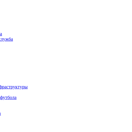
а
служба
нфраструктуры
 футбола
в