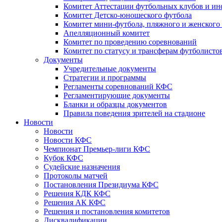
Комитет Аттестации футбольных клубов и и
Комитет Детско-юношеского футбола
Комитет мини-футбола, пляжного и женского
Апелляционный комитет
Комитет по проведению соревнований
Комитет по статусу и трансферам футболисто
Документы
Учредительные документы
Стратегии и программы
Регламенты соревнований КФС
Регламентирующие документы
Бланки и образцы документов
Правила поведения зрителей на стадионе
Новости
Новости
Новости КФС
Чемпионат Премьер-лиги КФС
Кубок КФС
Судейские назначения
Протоколы матчей
Постановления Президиума КФС
Решения КДК КФС
Решения АК КФС
Решения и постановления комитетов
Дисквалификации