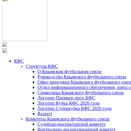
КФС
Структура КФС
О Крымском футбольном союзе
Руководство Крымского футбольного союза
Офис-менеджер Крымского футбольного союз
Отдел информационного обеспечения, пресс-
Символика Крымского футбольного союза
Логотип Премьер-лиги КФС
Логотип Кубка КФС 2026 года
Логотип Суперкубка КФС 2026 года
Respect
Комитеты Крымского футбольного союза
Судейско-инспекторский комитет
Контрольно-дисциплинарный комитет