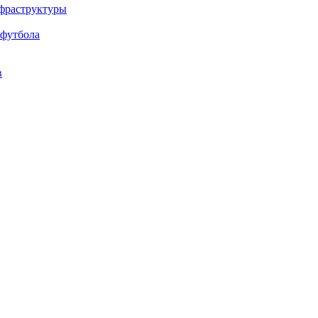
нфраструктуры
 футбола
в