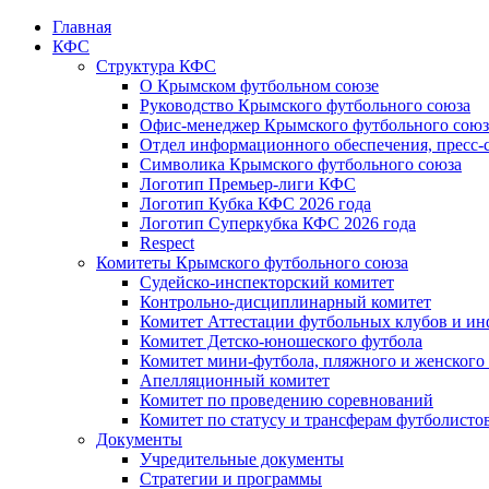
Главная
КФС
Структура КФС
О Крымском футбольном союзе
Руководство Крымского футбольного союза
Офис-менеджер Крымского футбольного союз
Отдел информационного обеспечения, пресс-
Символика Крымского футбольного союза
Логотип Премьер-лиги КФС
Логотип Кубка КФС 2026 года
Логотип Суперкубка КФС 2026 года
Respect
Комитеты Крымского футбольного союза
Судейско-инспекторский комитет
Контрольно-дисциплинарный комитет
Комитет Аттестации футбольных клубов и и
Комитет Детско-юношеского футбола
Комитет мини-футбола, пляжного и женского
Апелляционный комитет
Комитет по проведению соревнований
Комитет по статусу и трансферам футболисто
Документы
Учредительные документы
Стратегии и программы