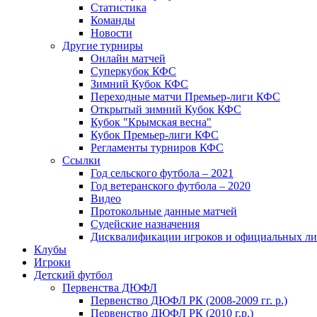
Статистика
Команды
Новости
Другие турниры
Онлайн матчей
Суперкубок КФС
Зимний Кубок КФС
Переходные матчи Премьер-лиги КФС
Открытый зимний Кубок КФС
Кубок "Крымская весна"
Кубок Премьер-лиги КФС
Регламенты турниров КФС
Ссылки
Год сельского футбола – 2021
Год ветеранского футбола – 2020
Видео
Протокольные данные матчей
Судейские назначения
Дисквалификации игроков и официальных ли
Клубы
Игроки
Детский футбол
Первенства ДЮФЛ
Первенство ДЮФЛ РК (2008-2009 гг. р.)
Первенство ДЮФЛ РК (2010 г.р.)