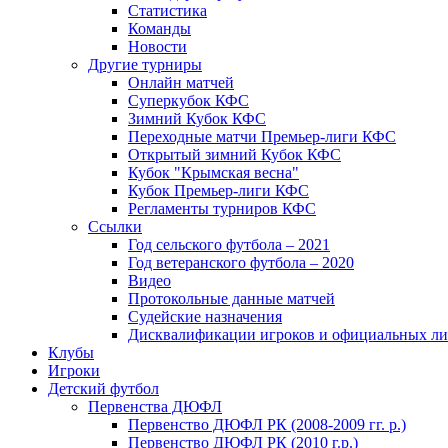
Статистика
Команды
Новости
Другие турниры
Онлайн матчей
Суперкубок КФС
Зимний Кубок КФС
Переходные матчи Премьер-лиги КФС
Открытый зимний Кубок КФС
Кубок "Крымская весна"
Кубок Премьер-лиги КФС
Регламенты турниров КФС
Ссылки
Год сельского футбола – 2021
Год ветеранского футбола – 2020
Видео
Протокольные данные матчей
Судейские назначения
Дисквалификации игроков и официальных ли
Клубы
Игроки
Детский футбол
Первенства ДЮФЛ
Первенство ДЮФЛ РК (2008-2009 гг. р.)
Первенство ДЮФЛ РК (2010 г.р.)