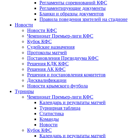
Регламенты соревнований КФС
Регламентирующие документы
Бланки и образцы документов
Правила поведения зрителей на стадионе
Новости
Новости КФС
Чемпионат Премьер-лиги КФС
Кубок КФС
Судейские назначения
Протоколы матчей
Постановления Президиума КФС
Решения КДК КФС
Решения АК КФС
Решения и постановления комитетов
Дисквалификации
Новости крымского футбола
Турниры
Чемпионат Премьер-лиги КФС
Календарь и результаты матчей
Турнирная таблица
Статистика
Команды
Новости
Кубок КФС
Календарь и результаты матчей