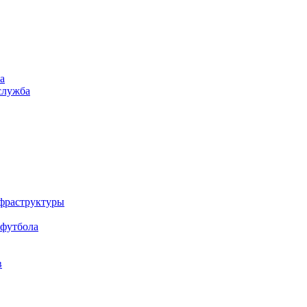
а
служба
нфраструктуры
 футбола
в