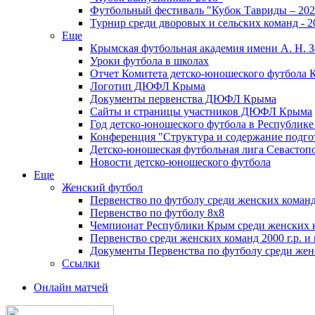
Футбольный фестиваль "Кубок Тавриды – 202
Турнир среди дворовых и сельских команд - 2
Еще
Крымская футбольная академия имени А. Н. З
Уроки футбола в школах
Отчет Комитета детско-юношеского футбола 
Логотип ДЮФЛ Крыма
Документы первенства ДЮФЛ Крыма
Сайты и страницы участников ДЮФЛ Крыма
Год детско-юношеского футбола в Республик
Конференция "Структура и содержание подгот
Детско-юношеская футбольная лига Севастоп
Новости детско-юношеского футбола
Еще
Женский футбол
Первенство по футболу среди женских команд
Первенство по футболу 8х8
Чемпионат Республики Крым среди женских 
Первенство среди женских команд 2000 г.р. и
Документы Первенства по футболу среди жен
Ссылки
Онлайн матчей