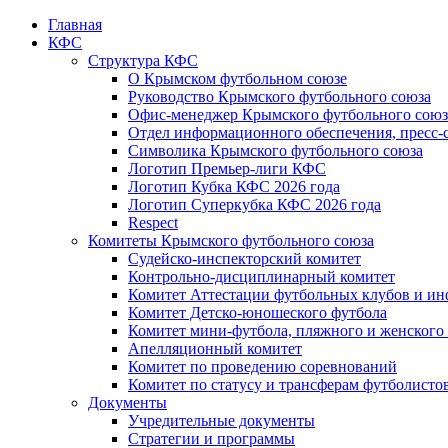
Главная
КФС
Структура КФС
О Крымском футбольном союзе
Руководство Крымского футбольного союза
Офис-менеджер Крымского футбольного союз
Отдел информационного обеспечения, пресс-
Символика Крымского футбольного союза
Логотип Премьер-лиги КФС
Логотип Кубка КФС 2026 года
Логотип Суперкубка КФС 2026 года
Respect
Комитеты Крымского футбольного союза
Судейско-инспекторский комитет
Контрольно-дисциплинарный комитет
Комитет Аттестации футбольных клубов и и
Комитет Детско-юношеского футбола
Комитет мини-футбола, пляжного и женского
Апелляционный комитет
Комитет по проведению соревнований
Комитет по статусу и трансферам футболисто
Документы
Учредительные документы
Стратегии и программы