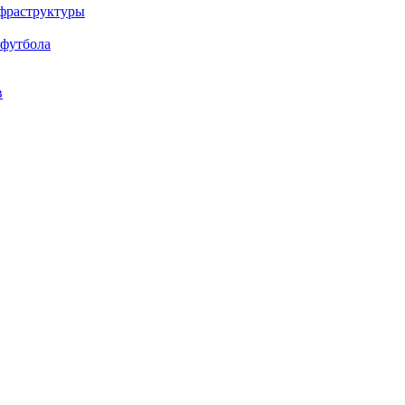
нфраструктуры
 футбола
в