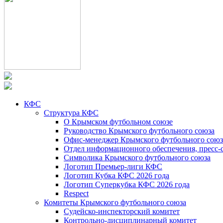
КФС
Структура КФС
О Крымском футбольном союзе
Руководство Крымского футбольного союза
Офис-менеджер Крымского футбольного союз
Отдел информационного обеспечения, пресс-
Символика Крымского футбольного союза
Логотип Премьер-лиги КФС
Логотип Кубка КФС 2026 года
Логотип Суперкубка КФС 2026 года
Respect
Комитеты Крымского футбольного союза
Судейско-инспекторский комитет
Контрольно-дисциплинарный комитет