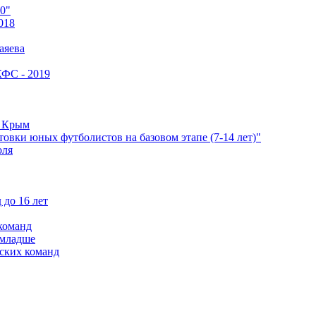
0"
018
аяева
КФС - 2019
е Крым
овки юных футболистов на базовом этапе (7-14 лет)"
оля
 до 16 лет
команд
 младше
ских команд