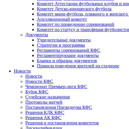
Комитет Аттестации футбольных клубов и и
Комитет Детско-юношеского футбола
Комитет мини-футбола, пляжного и женского
Апелляционный комитет
Комитет по проведению соревнований
Комитет по статусу и трансферам футболисто
Документы
Учредительные документы
Стратегии и программы
Регламенты соревнований КФС
Регламентирующие документы
Бланки и образцы документов
Правила поведения зрителей на стадионе
Новости
Новости
Новости КФС
Чемпионат Премьер-лиги КФС
Кубок КФС
Судейские назначения
Протоколы матчей
Постановления Президиума КФС
Решения КДК КФС
Решения АК КФС
Решения и постановления комитетов
Дисквалификации