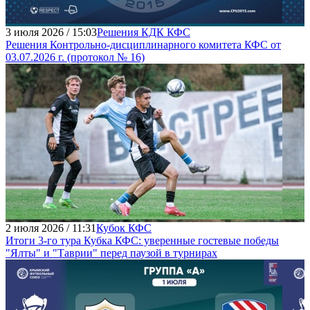
3 июля 2026 / 15:03
Решения КДК КФС
Решения Контрольно-дисциплинарного комитета КФС от
03.07.2026 г. (протокол № 16)
2 июля 2026 / 11:31
Кубок КФС
Итоги 3-го тура Кубка КФС: уверенные гостевые победы
"Ялты" и "Таврии" перед паузой в турнирах