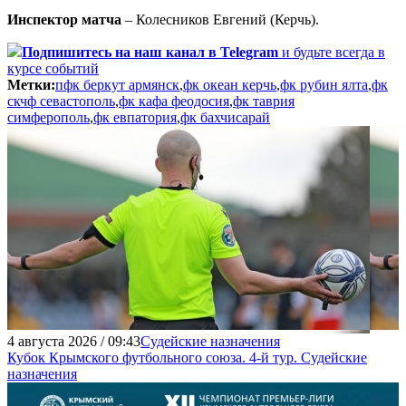
Инспектор матча
– Колесников Евгений (Керчь).
Подпишитесь
на наш канал в Telegram
и будьте всегда в
курсе событий
Метки:
пфк беркут армянск
,
фк океан керчь
,
фк рубин ялта
,
фк
скчф севастополь
,
фк кафа феодосия
,
фк таврия
симферополь
,
фк евпатория
,
фк бахчисарай
4 августа 2026 / 09:43
Судейские назначения
Кубок Крымского футбольного союза. 4-й тур. Судейские
назначения