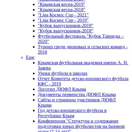
"Крымская весна-2019"
"Крымская весна-2018"
"Liga Космос Cup - 2021"
"Liga Космос Cup - 2019"
"Кубок выпускников-2019"
"Кубок выпускников-2018"
Футбольный фестиваль "Кубок Тавриды –
2020"
Турнир среди дворовых и сельских команд -
2018
Еще
Крымская футбольная академия имени А. Н.
Заяева
Уроки футбола в школах
Отчет Комитета детско-юношеского футбола
КФС - 2019
Логотип ДЮФЛ Крыма
Документы первенства ДЮФЛ Крыма
Сайты и страницы участников ДЮФЛ
Крыма
Год детско-юношеского футбола в
Республике Крым
Конференция "Структура и содержание
подготовки юных футболистов на базовом
этапе (7-14 лет)"