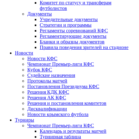
Комитет по статусу и трансферам
футболистов
Документы
Учредительные документы
Стратегии и программы
Регламенты соревнований КФС
Регламентирующие документы
Бланки и образцы документов
Правила поведения зрителей на стадионе
Новости
Новости КФС
Чемпионат Премьер-лиги КФС
Кубок КФС
Судейские назначения
Протоколы матчей
Постановления Президиума КФС
Решения КДК КФС
Решения АК КФС
Решения и постановления комитетов
Дисквалификации
Новости крымского футбола
Турниры
Чемпионат Премьер-лиги КФС
Календарь и результаты матчей
Турнирная таблица