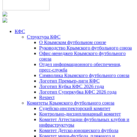
КФС
Структура КФС
О Крымском футбольном союзе
Руководство Крымского футбольного союза
Офис-менеджер Крымского футбольного
союза
Отдел информационного обеспечения,
пресс-служба
Символика Крымского футбольного союза
Логотип Премьер-лиги КФС
Логотип Кубка КФС 2026 года
Логотип Суперкубка КФС 2026 года
Respect
Комитеты Крымского футбольного союза
Судейско-инспекторский комитет
Контрольно-дисциплинарный комитет
Комитет Аттестации футбольных клубов и
инфраструктуры
Комитет Детско-юношеского футбола
Комитет мини-футбола, пляжного и