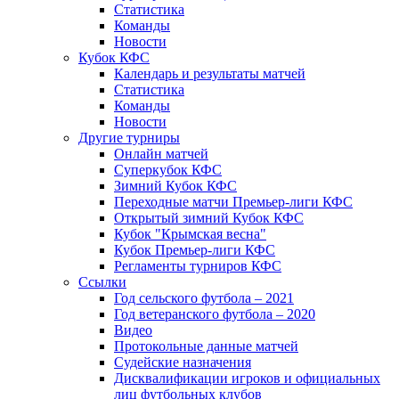
Статистика
Команды
Новости
Кубок КФС
Календарь и результаты матчей
Статистика
Команды
Новости
Другие турниры
Онлайн матчей
Суперкубок КФС
Зимний Кубок КФС
Переходные матчи Премьер-лиги КФС
Открытый зимний Кубок КФС
Кубок "Крымская весна"
Кубок Премьер-лиги КФС
Регламенты турниров КФС
Ссылки
Год сельского футбола – 2021
Год ветеранского футбола – 2020
Видео
Протокольные данные матчей
Судейские назначения
Дисквалификации игроков и официальных
лиц футбольных клубов