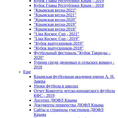
Кубок Главы Республики Крым – 2019
Кубок Главы Республики Крым – 2018
"Крымская весна-2022"
"Крымская весна-2021"
"Крымская весна-2020"
"Крымская весна-2019"
"Крымская весна-2018"
"Liga Космос Cup - 2021"
"Liga Космос Cup - 2019"
"Кубок выпускников-2019"
"Кубок выпускников-2018"
Футбольный фестиваль "Кубок Тавриды –
2020"
Турнир среди дворовых и сельских команд -
2018
Еще
Крымская футбольная академия имени А. Н.
Заяева
Уроки футбола в школах
Отчет Комитета детско-юношеского футбола
КФС - 2019
Логотип ДЮФЛ Крыма
Документы первенства ДЮФЛ Крыма
Сайты и страницы участников ДЮФЛ
Крыма