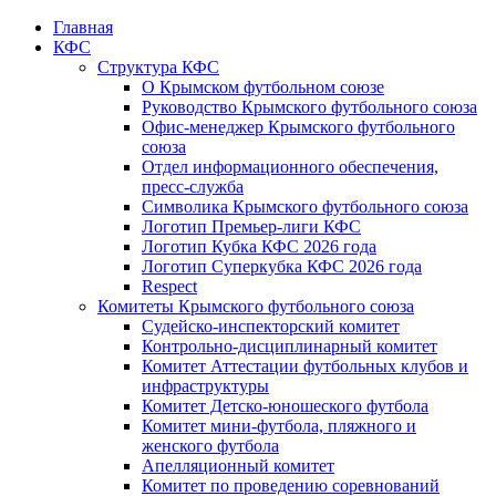
Главная
КФС
Структура КФС
О Крымском футбольном союзе
Руководство Крымского футбольного союза
Офис-менеджер Крымского футбольного
союза
Отдел информационного обеспечения,
пресс-служба
Символика Крымского футбольного союза
Логотип Премьер-лиги КФС
Логотип Кубка КФС 2026 года
Логотип Суперкубка КФС 2026 года
Respect
Комитеты Крымского футбольного союза
Судейско-инспекторский комитет
Контрольно-дисциплинарный комитет
Комитет Аттестации футбольных клубов и
инфраструктуры
Комитет Детско-юношеского футбола
Комитет мини-футбола, пляжного и
женского футбола
Апелляционный комитет
Комитет по проведению соревнований