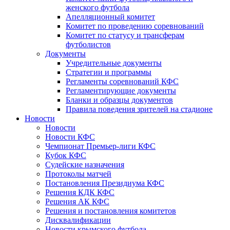
женского футбола
Апелляционный комитет
Комитет по проведению соревнований
Комитет по статусу и трансферам
футболистов
Документы
Учредительные документы
Стратегии и программы
Регламенты соревнований КФС
Регламентирующие документы
Бланки и образцы документов
Правила поведения зрителей на стадионе
Новости
Новости
Новости КФС
Чемпионат Премьер-лиги КФС
Кубок КФС
Судейские назначения
Протоколы матчей
Постановления Президиума КФС
Решения КДК КФС
Решения АК КФС
Решения и постановления комитетов
Дисквалификации
Новости крымского футбола