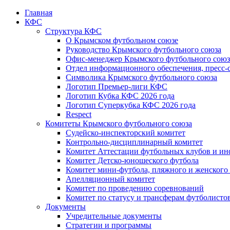
Главная
КФС
Структура КФС
О Крымском футбольном союзе
Руководство Крымского футбольного союза
Офис-менеджер Крымского футбольного союз
Отдел информационного обеспечения, пресс-
Символика Крымского футбольного союза
Логотип Премьер-лиги КФС
Логотип Кубка КФС 2026 года
Логотип Суперкубка КФС 2026 года
Respect
Комитеты Крымского футбольного союза
Судейско-инспекторский комитет
Контрольно-дисциплинарный комитет
Комитет Аттестации футбольных клубов и и
Комитет Детско-юношеского футбола
Комитет мини-футбола, пляжного и женского
Апелляционный комитет
Комитет по проведению соревнований
Комитет по статусу и трансферам футболисто
Документы
Учредительные документы
Стратегии и программы