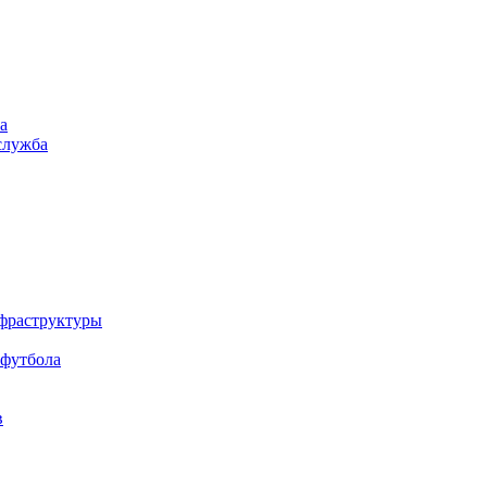
а
служба
нфраструктуры
 футбола
в