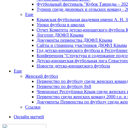
Футбольный фестиваль "Кубок Тавриды – 202
Турнир среди дворовых и сельских команд - 2
Еще
Крымская футбольная академия имени А. Н. З
Уроки футбола в школах
Отчет Комитета детско-юношеского футбола 
Логотип ДЮФЛ Крыма
Документы первенства ДЮФЛ Крыма
Сайты и страницы участников ДЮФЛ Крыма
Год детско-юношеского футбола в Республик
Конференция "Структура и содержание подгот
Детско-юношеская футбольная лига Севастоп
Новости детско-юношеского футбола
Еще
Женский футбол
Первенство по футболу среди женских команд
Первенство по футболу 8х8
Чемпионат Республики Крым среди женских 
Первенство среди женских команд 2000 г.р. и
Документы Первенства по футболу среди жен
Ссылки
Онлайн матчей