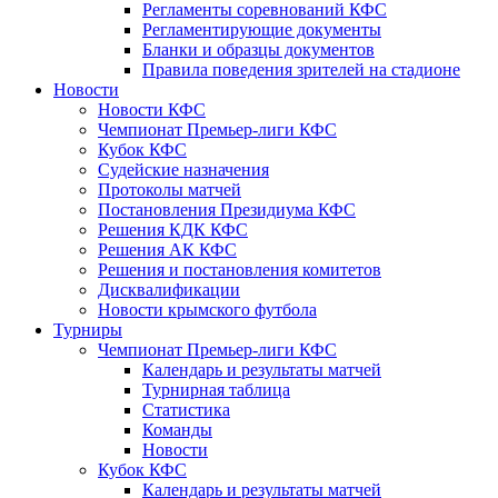
Регламенты соревнований КФС
Регламентирующие документы
Бланки и образцы документов
Правила поведения зрителей на стадионе
Новости
Новости КФС
Чемпионат Премьер-лиги КФС
Кубок КФС
Судейские назначения
Протоколы матчей
Постановления Президиума КФС
Решения КДК КФС
Решения АК КФС
Решения и постановления комитетов
Дисквалификации
Новости крымского футбола
Турниры
Чемпионат Премьер-лиги КФС
Календарь и результаты матчей
Турнирная таблица
Статистика
Команды
Новости
Кубок КФС
Календарь и результаты матчей