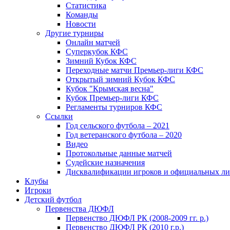
Статистика
Команды
Новости
Другие турниры
Онлайн матчей
Суперкубок КФС
Зимний Кубок КФС
Переходные матчи Премьер-лиги КФС
Открытый зимний Кубок КФС
Кубок "Крымская весна"
Кубок Премьер-лиги КФС
Регламенты турниров КФС
Ссылки
Год сельского футбола – 2021
Год ветеранского футбола – 2020
Видео
Протокольные данные матчей
Судейские назначения
Дисквалификации игроков и официальных ли
Клубы
Игроки
Детский футбол
Первенства ДЮФЛ
Первенство ДЮФЛ РК (2008-2009 гг. р.)
Первенство ДЮФЛ РК (2010 г.р.)