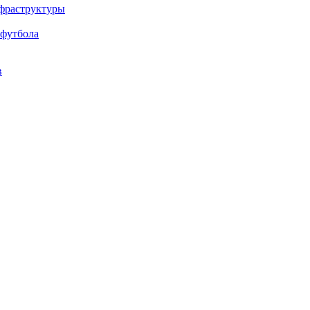
нфраструктуры
 футбола
в