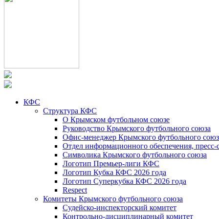
КФС
Структура КФС
О Крымском футбольном союзе
Руководство Крымского футбольного союза
Офис-менеджер Крымского футбольного союз
Отдел информационного обеспечения, пресс-
Символика Крымского футбольного союза
Логотип Премьер-лиги КФС
Логотип Кубка КФС 2026 года
Логотип Суперкубка КФС 2026 года
Respect
Комитеты Крымского футбольного союза
Судейско-инспекторский комитет
Контрольно-дисциплинарный комитет