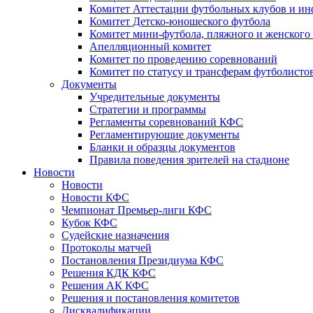
Комитет Аттестации футбольных клубов и и
Комитет Детско-юношеского футбола
Комитет мини-футбола, пляжного и женского
Апелляционный комитет
Комитет по проведению соревнований
Комитет по статусу и трансферам футболисто
Документы
Учредительные документы
Стратегии и программы
Регламенты соревнований КФС
Регламентирующие документы
Бланки и образцы документов
Правила поведения зрителей на стадионе
Новости
Новости
Новости КФС
Чемпионат Премьер-лиги КФС
Кубок КФС
Судейские назначения
Протоколы матчей
Постановления Президиума КФС
Решения КДК КФС
Решения АК КФС
Решения и постановления комитетов
Дисквалификации