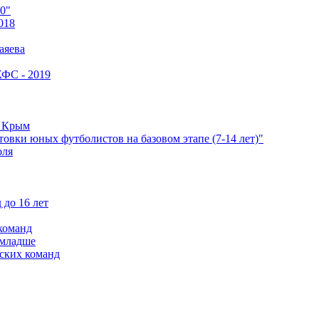
0"
018
аяева
КФС - 2019
е Крым
овки юных футболистов на базовом этапе (7-14 лет)"
оля
 до 16 лет
команд
 младше
ских команд