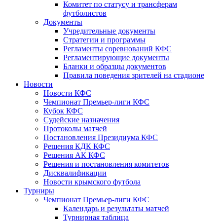
Комитет по статусу и трансферам
футболистов
Документы
Учредительные документы
Стратегии и программы
Регламенты соревнований КФС
Регламентирующие документы
Бланки и образцы документов
Правила поведения зрителей на стадионе
Новости
Новости КФС
Чемпионат Премьер-лиги КФС
Кубок КФС
Судейские назначения
Протоколы матчей
Постановления Президиума КФС
Решения КДК КФС
Решения АК КФС
Решения и постановления комитетов
Дисквалификации
Новости крымского футбола
Турниры
Чемпионат Премьер-лиги КФС
Календарь и результаты матчей
Турнирная таблица