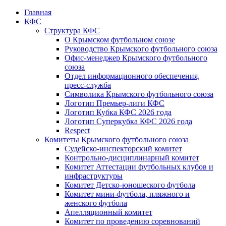
Главная
КФС
Структура КФС
О Крымском футбольном союзе
Руководство Крымского футбольного союза
Офис-менеджер Крымского футбольного
союза
Отдел информационного обеспечения,
пресс-служба
Символика Крымского футбольного союза
Логотип Премьер-лиги КФС
Логотип Кубка КФС 2026 года
Логотип Суперкубка КФС 2026 года
Respect
Комитеты Крымского футбольного союза
Судейско-инспекторский комитет
Контрольно-дисциплинарный комитет
Комитет Аттестации футбольных клубов и
инфраструктуры
Комитет Детско-юношеского футбола
Комитет мини-футбола, пляжного и
женского футбола
Апелляционный комитет
Комитет по проведению соревнований