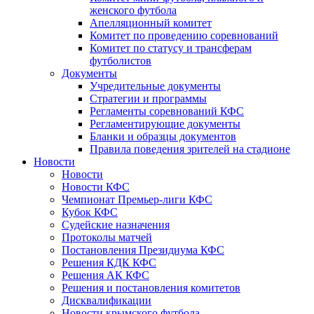
женского футбола
Апелляционный комитет
Комитет по проведению соревнований
Комитет по статусу и трансферам
футболистов
Документы
Учредительные документы
Стратегии и программы
Регламенты соревнований КФС
Регламентирующие документы
Бланки и образцы документов
Правила поведения зрителей на стадионе
Новости
Новости
Новости КФС
Чемпионат Премьер-лиги КФС
Кубок КФС
Судейские назначения
Протоколы матчей
Постановления Президиума КФС
Решения КДК КФС
Решения АК КФС
Решения и постановления комитетов
Дисквалификации
Новости крымского футбола