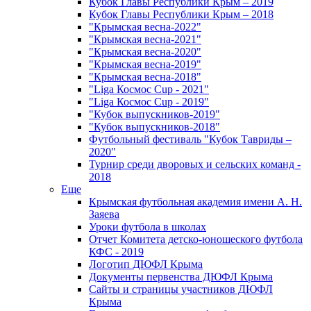
Кубок Главы Республики Крым – 2019
Кубок Главы Республики Крым – 2018
"Крымская весна-2022"
"Крымская весна-2021"
"Крымская весна-2020"
"Крымская весна-2019"
"Крымская весна-2018"
"Liga Космос Cup - 2021"
"Liga Космос Cup - 2019"
"Кубок выпускников-2019"
"Кубок выпускников-2018"
Футбольный фестиваль "Кубок Тавриды –
2020"
Турнир среди дворовых и сельских команд -
2018
Еще
Крымская футбольная академия имени А. Н.
Заяева
Уроки футбола в школах
Отчет Комитета детско-юношеского футбола
КФС - 2019
Логотип ДЮФЛ Крыма
Документы первенства ДЮФЛ Крыма
Сайты и страницы участников ДЮФЛ
Крыма