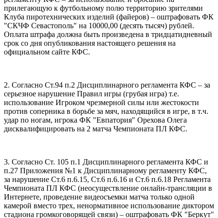
прилегающую к футбольному полю территорию зрителями
Клуба пиротехнических изделий (файеров) – оштрафовать ФК
"СКЧФ Севастополь" на 10000,00 (десять тысяч) рублей.
Оплата штрафа должна быть произведена в тридцатидневный
срок со дня опубликования настоящего решения на
официальном сайте КФС.
2. Согласно Ст.94 п.2 Дисциплинарного регламента КФС – за
серьезное нарушение Правил игры (грубая игра) т.е.
использование Игроком чрезмерной силы или жестокости
против соперника в борьбе за мяч, находящийся в игре, в т.ч.
удар по ногам, игрока ФК "Евпатория" Орехова Олега
дисквалифицировать на 2 матча Чемпионата ПЛ КФС.
3. Согласно Ст. 105 п.1 Дисциплинарного регламента КФС и
п.27 Приложения №1 к Дисциплинарному регламенту КФС,
за нарушение Ст.6 п.6.15, Ст.6 п.6.16 и Ст.6 п.6.18 Регламента
Чемпионата ПЛ КФС (неосуществление онлайн-трансляции в
Интернете, проведение видеосъемки матча только одной
камерой вместо трех, ненормативное использование диктором
стадиона громкоговорящей связи) – оштрафовать ФК "Беркут"