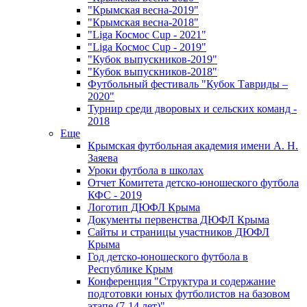
"Крымская весна-2019"
"Крымская весна-2018"
"Liga Космос Cup - 2021"
"Liga Космос Cup - 2019"
"Кубок выпускников-2019"
"Кубок выпускников-2018"
Футбольный фестиваль "Кубок Тавриды –
2020"
Турнир среди дворовых и сельских команд -
2018
Еще
Крымская футбольная академия имени А. Н.
Заяева
Уроки футбола в школах
Отчет Комитета детско-юношеского футбола
КФС - 2019
Логотип ДЮФЛ Крыма
Документы первенства ДЮФЛ Крыма
Сайты и страницы участников ДЮФЛ
Крыма
Год детско-юношеского футбола в
Республике Крым
Конференция "Структура и содержание
подготовки юных футболистов на базовом
этапе (7-14 лет)"