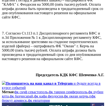
изделий ( петард и дымовых шашек) – оштрафовать ФК
"КАФА" г. Феодосия на 5000,00 (пять тысяч) рублей. Оплата
штрафа должна быть произведена в тридцатидневный срок со
дня опубликования настоящего решения на официальном
сайте КФС.
7. Согласно Ст.113 п.1 Дисциплинарного регламента КФС и
п.34 Приложения № 1 к Дисциплинарному регламенту КФС,
за использование зрителями на стадионе пиротехнических
изделий (файера) – оштрафовать ФК "Океан" г. Керчь на
5000,00 (пять тысяч) рублей. Оплата штрафа должна быть
произведена в тридцатидневный срок со дня опубликования
настоящего решения на официальном сайте КФС.
Председатель КДК КФС Шевченко А.Г.
Подпишитесь
на наш канал в Telegram
и будьте всегда в
курсе событий
Метки:
фк скчф севастополь
,
фк таврия симферополь
,
фк рубин
ялта
,
фк бахчисарай
,
фк кафа феодосия
,
фк океан керчь
,
пфк
беркут армянск
,
фк евпатория