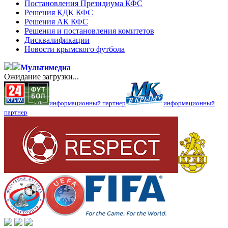
Постановления Президиума КФС
Решения КДК КФС
Решения АК КФС
Решения и постановления комитетов
Дисквалификации
Новости крымского футбола
Мультимедиа
Ожидание загрузки...
информационный партнер
информационный
партнер