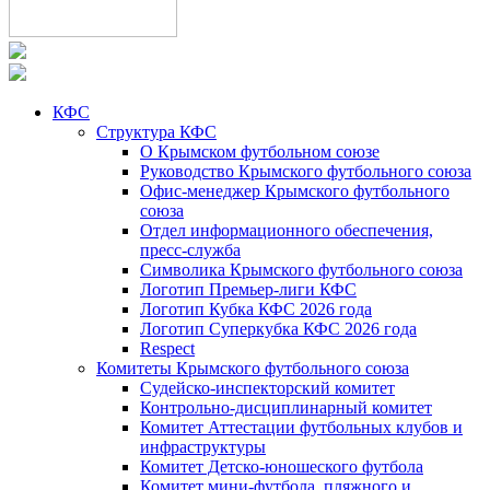
КФС
Структура КФС
О Крымском футбольном союзе
Руководство Крымского футбольного союза
Офис-менеджер Крымского футбольного
союза
Отдел информационного обеспечения,
пресс-служба
Символика Крымского футбольного союза
Логотип Премьер-лиги КФС
Логотип Кубка КФС 2026 года
Логотип Суперкубка КФС 2026 года
Respect
Комитеты Крымского футбольного союза
Судейско-инспекторский комитет
Контрольно-дисциплинарный комитет
Комитет Аттестации футбольных клубов и
инфраструктуры
Комитет Детско-юношеского футбола
Комитет мини-футбола, пляжного и