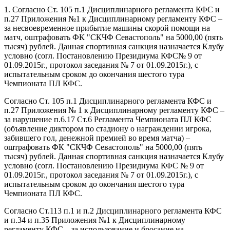
1. Согласно Ст. 105 п.1 Дисциплинарного регламента КФС и
п.27 Приложения №1 к Дисциплинарному регламенту КФС –
за несвоевременное прибытие машины скорой помощи на
матч, оштрафовать ФК "СКЧФ Севастополь" на 5000,00 (пять
тысяч) рублей. Данная спортивная санкция назначается Клубу
условно (согл. Постановлению Президиума КФС№ 9 от
01.09.2015г., протокол заседания № 7 от 01.09.2015г.), с
испытательным сроком до окончания шестого тура
Чемпионата ПЛ КФС.
Согласно Ст. 105 п.1 Дисциплинарного регламента КФС и
п.27 Приложения № 1 к Дисциплинарному регламенту КФС –
за нарушение п.6.17 Ст.6 Регламента Чемпионата ПЛ КФС
(объявление диктором по стадиону о награждении игрока,
забившего гол, денежной премией во время матча) –
оштрафовать ФК "СКЧФ Севастополь" на 5000,00 (пять
тысяч) рублей. Данная спортивная санкция назначается Клубу
условно (согл. Постановлению Президиума КФС № 9 от
01.09.2015г., протокол заседания № 7 от 01.09.2015г.), с
испытательным сроком до окончания шестого тура
Чемпионата ПЛ КФС.
Согласно Ст.113 п.1 и п.2 Дисциплинарного регламента КФС
и п.34 и п.35 Приложения №1 к Дисциплинарному
регламенту КФС – за использование и бросание на