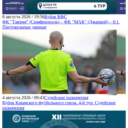
8 августа 2026 / 19:56
Кубок КФС
ФК "Таврия" (Симферополь) – ФК "МАК" (Джанкой) – 6:1.
Протокольные данные
4 августа 2026 / 09:43
Судейские назначения
Кубок Крымского футбольного союза. 4-й тур. Судейские
назначения