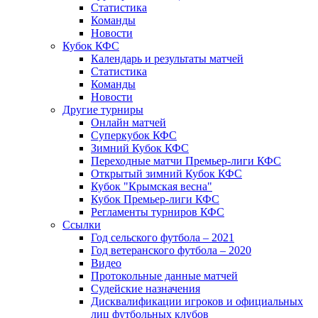
Статистика
Команды
Новости
Кубок КФС
Календарь и результаты матчей
Статистика
Команды
Новости
Другие турниры
Онлайн матчей
Суперкубок КФС
Зимний Кубок КФС
Переходные матчи Премьер-лиги КФС
Открытый зимний Кубок КФС
Кубок "Крымская весна"
Кубок Премьер-лиги КФС
Регламенты турниров КФС
Ссылки
Год сельского футбола – 2021
Год ветеранского футбола – 2020
Видео
Протокольные данные матчей
Судейские назначения
Дисквалификации игроков и официальных
лиц футбольных клубов