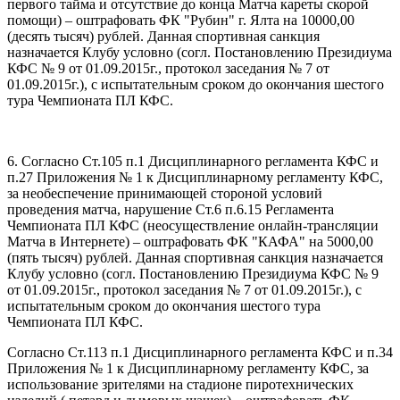
первого тайма и отсутствие до конца Матча кареты скорой
помощи) – оштрафовать ФК "Рубин" г. Ялта на 10000,00
(десять тысяч) рублей. Данная спортивная санкция
назначается Клубу условно (согл. Постановлению Президиума
КФС № 9 от 01.09.2015г., протокол заседания № 7 от
01.09.2015г.), с испытательным сроком до окончания шестого
тура Чемпионата ПЛ КФС.
6. Согласно Ст.105 п.1 Дисциплинарного регламента КФС и
п.27 Приложения № 1 к Дисциплинарному регламенту КФС,
за необеспечение принимающей стороной условий
проведения матча, нарушение Ст.6 п.6.15 Регламента
Чемпионата ПЛ КФС (неосуществление онлайн-трансляции
Матча в Интернете) – оштрафовать ФК "КАФА" на 5000,00
(пять тысяч) рублей. Данная спортивная санкция назначается
Клубу условно (согл. Постановлению Президиума КФС № 9
от 01.09.2015г., протокол заседания № 7 от 01.09.2015г.), с
испытательным сроком до окончания шестого тура
Чемпионата ПЛ КФС.
Согласно Ст.113 п.1 Дисциплинарного регламента КФС и п.34
Приложения № 1 к Дисциплинарному регламенту КФС, за
использование зрителями на стадионе пиротехнических