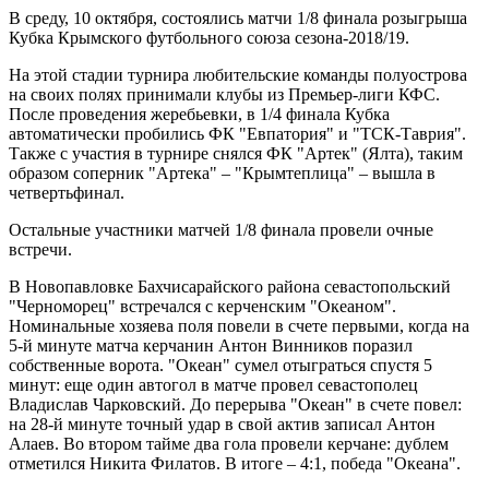
В среду, 10 октября, состоялись матчи 1/8 финала розыгрыша
Кубка Крымского футбольного союза сезона-2018/19.
На этой стадии турнира любительские команды полуострова
на своих полях принимали клубы из Премьер-лиги КФС.
После проведения жеребьевки, в 1/4 финала Кубка
автоматически пробились ФК "Евпатория" и "ТСК-Таврия".
Также с участия в турнире снялся ФК "Артек" (Ялта), таким
образом соперник "Артека" – "Крымтеплица" – вышла в
четвертьфинал.
Остальные участники матчей 1/8 финала провели очные
встречи.
В Новопавловке Бахчисарайского района севастопольский
"Черноморец" встречался с керченским "Океаном".
Номинальные хозяева поля повели в счете первыми, когда на
5-й минуте матча керчанин Антон Винников поразил
собственные ворота. "Океан" сумел отыграться спустя 5
минут: еще один автогол в матче провел севастополец
Владислав Чарковский. До перерыва "Океан" в счете повел:
на 28-й минуте точный удар в свой актив записал Антон
Алаев. Во втором тайме два гола провели керчане: дублем
отметился Никита Филатов. В итоге – 4:1, победа "Океана".