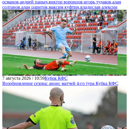
османов
,
андрей паныч
,
виктор воронцов
,
игорь тудаков
,
алан
солтанов
,
алан царитов
,
максим куфтин
,
владислав алексин
7 августа 2026 / 10:59
Кубок КФС
Возобновление сезона: анонс матчей 4-го тура Кубка КФС