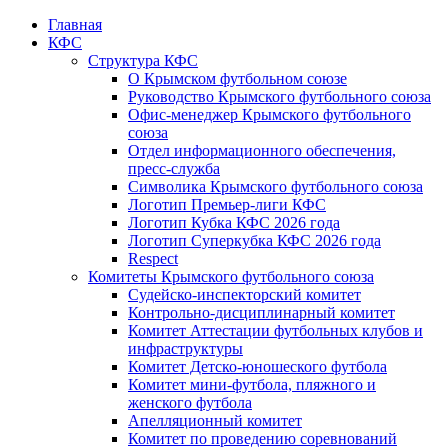
Главная
КФС
Структура КФС
О Крымском футбольном союзе
Руководство Крымского футбольного союза
Офис-менеджер Крымского футбольного
союза
Отдел информационного обеспечения,
пресс-служба
Символика Крымского футбольного союза
Логотип Премьер-лиги КФС
Логотип Кубка КФС 2026 года
Логотип Суперкубка КФС 2026 года
Respect
Комитеты Крымского футбольного союза
Судейско-инспекторский комитет
Контрольно-дисциплинарный комитет
Комитет Аттестации футбольных клубов и
инфраструктуры
Комитет Детско-юношеского футбола
Комитет мини-футбола, пляжного и
женского футбола
Апелляционный комитет
Комитет по проведению соревнований