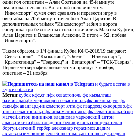
один гол отквитали – Алан Солтанов на 45-й минуте
реализовал пенальти. Во второй половине матча
"Инкомспорт" сумел счет сравнять и перевести игру в
овертайм: на 70-й минуте точен был Алан Царитов. В
дополнительных таймах "Инкомспорт" забил в ворота
соперника три безответных гола: отличились Максим Куфтин,
Алан Царитов и Владислав Алексин. В итоге – 5:2, победа
"Инкомспорта".
Таким образом, в 1/4 финала Кубка КФС-2018/19 сыграют:
"Севастополь" – "Кызылташ", "Океан" – "Инкомспорт",
"Крымтеплица" – "Гвардеец" и "Евпатория" – "ТСК-Таврия".
Первые четвертьфинальные матчи пройдут 7 ноября,
ответные – 21 ноября.
Подпишитесь
на наш канал в Telegram
и будьте всегда в
курсе событий
Метки:
кубок кфс
,
сг пфк севастополь
,
фк кызылташ
бахчисарай
,
фк черноморец севастополь
,
фк океан керчь
,
фк
саки
,
фк авангард-инкомспорт ялта
,
фк гвардеец скворцово
,
фк
танго севастополь
,
пфк инкомспорт ялта
,
фк севастополь
,
обзор
матчей
,
антон винников
,
владислав чарковский
,
антон
алаев
,
никита филатов
,
денис белик
,
игорь солнцев
,
степан
боргун
,
евгений гербер
,
александр герасимов
,
вадим
автаев
,
назим эюпов
,
сергей шестаков
,
антон шевчук
,
редван