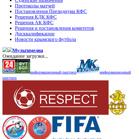
Судейские назначения
Протоколы матчей
Постановления Президиума КФС
Решения КДК КФС
Решения АК КФС
Решения и постановления комитетов
Дисквалификации
Новости крымского футбола
Мультимедиа
Ожидание загрузки...
информационный партнер
информационный
партнер