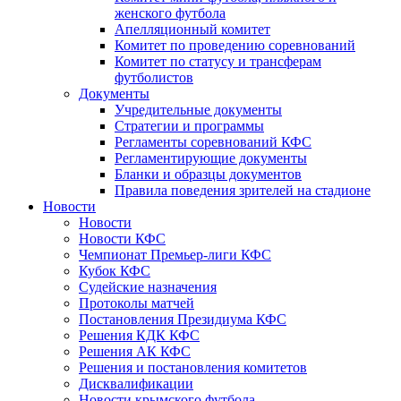
женского футбола
Апелляционный комитет
Комитет по проведению соревнований
Комитет по статусу и трансферам
футболистов
Документы
Учредительные документы
Стратегии и программы
Регламенты соревнований КФС
Регламентирующие документы
Бланки и образцы документов
Правила поведения зрителей на стадионе
Новости
Новости
Новости КФС
Чемпионат Премьер-лиги КФС
Кубок КФС
Судейские назначения
Протоколы матчей
Постановления Президиума КФС
Решения КДК КФС
Решения АК КФС
Решения и постановления комитетов
Дисквалификации
Новости крымского футбола