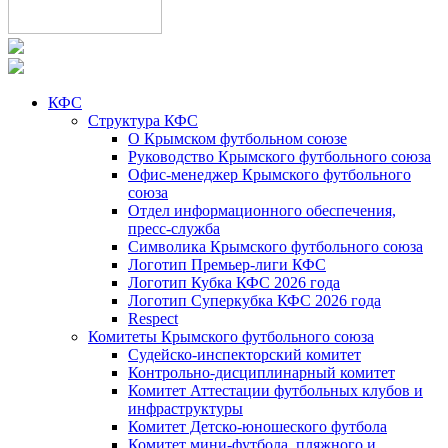
КФС
Структура КФС
О Крымском футбольном союзе
Руководство Крымского футбольного союза
Офис-менеджер Крымского футбольного
союза
Отдел информационного обеспечения,
пресс-служба
Символика Крымского футбольного союза
Логотип Премьер-лиги КФС
Логотип Кубка КФС 2026 года
Логотип Суперкубка КФС 2026 года
Respect
Комитеты Крымского футбольного союза
Судейско-инспекторский комитет
Контрольно-дисциплинарный комитет
Комитет Аттестации футбольных клубов и
инфраструктуры
Комитет Детско-юношеского футбола
Комитет мини-футбола, пляжного и