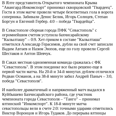
В Ялте представитель Открытого чемпионата Крыма
"Авангард-Инкомспорт" принимал скворцовский "Гвардеец".
Гости в этом матче провели четыре безответных гола в ворота
соперника. Забивали Денис Белик, Игорь Солнцев, Степан
Боргун и Евгений Гербер. 4:0 – победа "Гвардейца".
В Севастополе сборная города ПФК "Севастополь" с
огромнейшим счетом уступила бахчисарайскому
"Кызылташу" – 0:9. Хет-триком в составе "Кызылташа"
отметился Александр Герасимов, дубли на свой счет записали
Вадим Автаев и Назим Эюпов, еще по голу провели Сергей
Шестаков и Антон Шевчук.
В Саках местная одноименная команда сражалась с ФК
"Севастополь". В этом поединке все было решено еще в
первой части матча. На 20-й и 34-й минутах дублем отличился
Редван Османов, а на 38-й минуте забил Андрей Паныч – 3:0,
победа "Севастополя".
И наиболее драматичный и напряженный матч выдался в
Куйбышево Бахчисарайского района, где участник
чемпионата города Севастополя – "Танго" – принимал
ялтинский "Инкомспорт". К 18-й минуте матча
севастопольцы вели в счете 2:0: точными ударами отметились
Виктор Воронцов и Игорь Тудаков. До перерыва ялтинцы