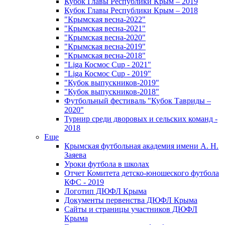
Кубок Главы Республики Крым – 2019
Кубок Главы Республики Крым – 2018
"Крымская весна-2022"
"Крымская весна-2021"
"Крымская весна-2020"
"Крымская весна-2019"
"Крымская весна-2018"
"Liga Космос Cup - 2021"
"Liga Космос Cup - 2019"
"Кубок выпускников-2019"
"Кубок выпускников-2018"
Футбольный фестиваль "Кубок Тавриды –
2020"
Турнир среди дворовых и сельских команд -
2018
Еще
Крымская футбольная академия имени А. Н.
Заяева
Уроки футбола в школах
Отчет Комитета детско-юношеского футбола
КФС - 2019
Логотип ДЮФЛ Крыма
Документы первенства ДЮФЛ Крыма
Сайты и страницы участников ДЮФЛ
Крыма