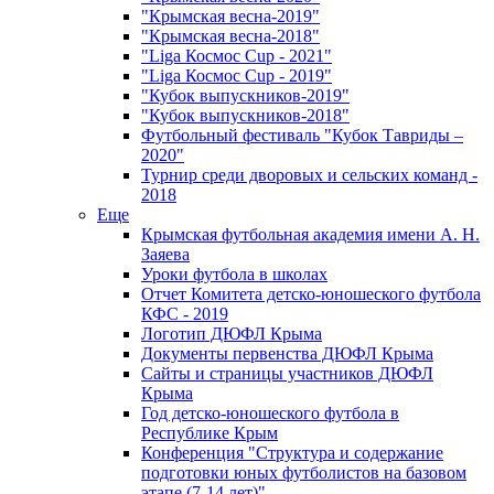
"Крымская весна-2019"
"Крымская весна-2018"
"Liga Космос Cup - 2021"
"Liga Космос Cup - 2019"
"Кубок выпускников-2019"
"Кубок выпускников-2018"
Футбольный фестиваль "Кубок Тавриды –
2020"
Турнир среди дворовых и сельских команд -
2018
Еще
Крымская футбольная академия имени А. Н.
Заяева
Уроки футбола в школах
Отчет Комитета детско-юношеского футбола
КФС - 2019
Логотип ДЮФЛ Крыма
Документы первенства ДЮФЛ Крыма
Сайты и страницы участников ДЮФЛ
Крыма
Год детско-юношеского футбола в
Республике Крым
Конференция "Структура и содержание
подготовки юных футболистов на базовом
этапе (7-14 лет)"