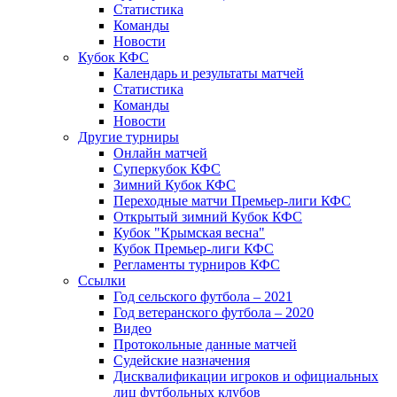
Статистика
Команды
Новости
Кубок КФС
Календарь и результаты матчей
Статистика
Команды
Новости
Другие турниры
Онлайн матчей
Суперкубок КФС
Зимний Кубок КФС
Переходные матчи Премьер-лиги КФС
Открытый зимний Кубок КФС
Кубок "Крымская весна"
Кубок Премьер-лиги КФС
Регламенты турниров КФС
Ссылки
Год сельского футбола – 2021
Год ветеранского футбола – 2020
Видео
Протокольные данные матчей
Судейские назначения
Дисквалификации игроков и официальных
лиц футбольных клубов