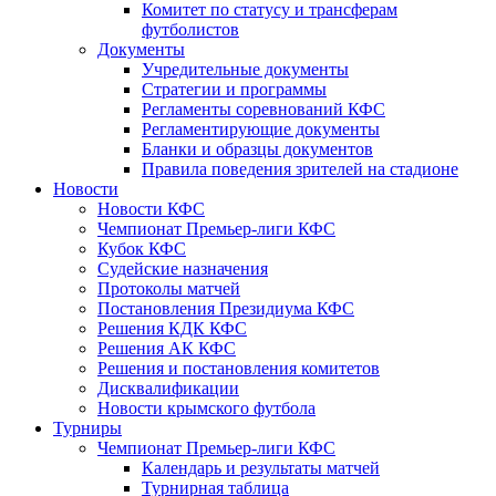
Комитет по статусу и трансферам
футболистов
Документы
Учредительные документы
Стратегии и программы
Регламенты соревнований КФС
Регламентирующие документы
Бланки и образцы документов
Правила поведения зрителей на стадионе
Новости
Новости КФС
Чемпионат Премьер-лиги КФС
Кубок КФС
Судейские назначения
Протоколы матчей
Постановления Президиума КФС
Решения КДК КФС
Решения АК КФС
Решения и постановления комитетов
Дисквалификации
Новости крымского футбола
Турниры
Чемпионат Премьер-лиги КФС
Календарь и результаты матчей
Турнирная таблица