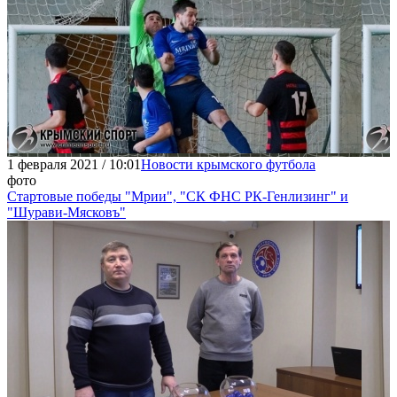
1 февраля 2021 / 10:01
Новости крымского футбола
фото
Стартовые победы "Мрии", "СК ФНС РК-Генлизинг" и
"Шурави-Мясковъ"