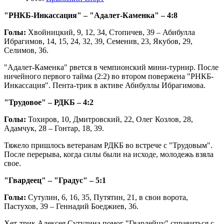
"РНКБ-Инкассация" – "Адалет-Каменка" – 4:8
Голы:
Хвойницкий, 9, 12, 34, Стопичев, 39 – Абибулла
Ибрагимов, 14, 15, 24, 32, 39, Семенив, 23, Якубов, 29,
Селимов, 36.
"Адалет-Каменка" рвется в чемпионский мини-турнир. После
ничейного первого тайма (2:2) во втором повержена "РНКБ-
Инкассация". Пента-трик в активе Абибуллы Ибрагимова.
"Трудовое" – РДКБ – 4:2
Голы:
Тохиров, 10, Дмитровский, 22, Олег Козлов, 28,
Адамчук, 28 – Гонтар, 18, 39.
Тяжело пришлось ветеранам РДКБ во встрече с "Трудовым".
После перерыва, когда силы были на исходе, молодежь взяла
свое.
"Гвардеец" – "Градус" – 5:1
Голы:
Сутулин, 6, 16, 35, Путятин, 21, в свои ворота,
Пастухов, 39 – Геннадий Боеджиев, 36.
Хет-трик Алексея Сутулина помог "Гвардейцу" справиться с