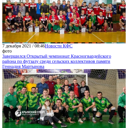
7 декабря 2021 / 08:46
Новости КФС
фото
Завершился Открытый чемпионат Красногвардейского
района по футзалу среди сельских коллективов памяти
Геннадия Мартынова