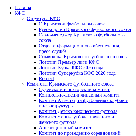
Главная
КФС
Структура КФС
О Крымском футбольном союзе
Руководство Крымского футбольного союза
Офис-менеджер Крымского футбольного
союза
Отдел информационного обеспечения,
пресс-служба
Символика Крымского футбольного союза
Логотип Премьер-лиги КФС
Логотип Кубка КФС 2026 года
Логотип Суперкубка КФС 2026 года
Respect
Комитеты Крымского футбольного союза
Судейско-инспекторский комитет
Контрольно-дисциплинарный комитет
Комитет Аттестации футбольных клубов и
инфраструктуры
Комитет Детско-юношеского футбола
Комитет мини-футбола, пляжного и
женского футбола
Апелляционный комитет
Комитет по проведению соревнований