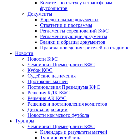
Комитет по статусу и трансферам
футболистов
Документы
Учредительные документы
Стратегии и программы
Регламенты соревнований КФС
Регламентирующие документы
Бланки и образцы документов
Правила поведения зрителей на стадионе
Новости
Новости КФС
Чемпионат Премьер-лиги КФС
Кубок КФС
Судейские назначения
Протоколы матчей
Постановления Президиума КФС
Решения КДК КФС
Решения АК КФС
Решения и постановления комитетов
Дисквалификации
Новости крымского футбола
Турниры
Чемпионат Премьер-лиги КФС
Календарь и результаты матчей
Турнирная таблица