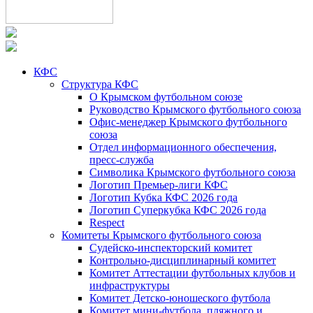
КФС
Структура КФС
О Крымском футбольном союзе
Руководство Крымского футбольного союза
Офис-менеджер Крымского футбольного
союза
Отдел информационного обеспечения,
пресс-служба
Символика Крымского футбольного союза
Логотип Премьер-лиги КФС
Логотип Кубка КФС 2026 года
Логотип Суперкубка КФС 2026 года
Respect
Комитеты Крымского футбольного союза
Судейско-инспекторский комитет
Контрольно-дисциплинарный комитет
Комитет Аттестации футбольных клубов и
инфраструктуры
Комитет Детско-юношеского футбола
Комитет мини-футбола, пляжного и