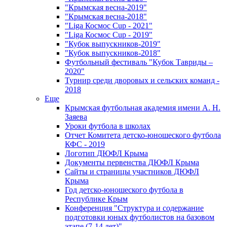
"Крымская весна-2019"
"Крымская весна-2018"
"Liga Космос Cup - 2021"
"Liga Космос Cup - 2019"
"Кубок выпускников-2019"
"Кубок выпускников-2018"
Футбольный фестиваль "Кубок Тавриды –
2020"
Турнир среди дворовых и сельских команд -
2018
Еще
Крымская футбольная академия имени А. Н.
Заяева
Уроки футбола в школах
Отчет Комитета детско-юношеского футбола
КФС - 2019
Логотип ДЮФЛ Крыма
Документы первенства ДЮФЛ Крыма
Сайты и страницы участников ДЮФЛ
Крыма
Год детско-юношеского футбола в
Республике Крым
Конференция "Структура и содержание
подготовки юных футболистов на базовом
этапе (7-14 лет)"