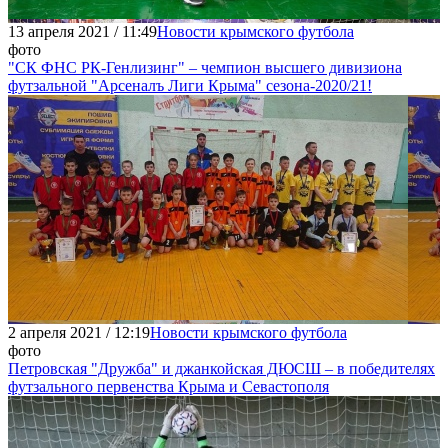
13 апреля 2021 / 11:49
Новости крымского футбола
фото
"СК ФНС РК-Генлизинг" – чемпион высшего дивизиона
футзальной "Арсеналъ Лиги Крыма" сезона-2020/21!
2 апреля 2021 / 12:19
Новости крымского футбола
фото
Петровская "Дружба" и джанкойская ДЮСШ – в победителях
футзального первенства Крыма и Севастополя