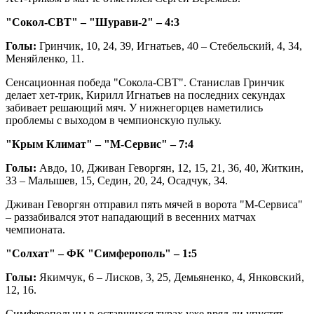
"Сокол-СВТ" – "Шурави-2" – 4:3
Голы:
Гринчик, 10, 24, 39, Игнатьев, 40 – Стебельский, 4, 34,
Меняйленко, 11.
Сенсационная победа "Сокола-СВТ". Станислав Гринчик
делает хет-трик, Кирилл Игнатьев на последних секундах
забивает решающий мяч. У нижнегорцев наметились
проблемы с выходом в чемпионскую пульку.
"Крым Климат" – "М-Сервис" – 7:4
Голы:
Авдо, 10, Дживан Геворгян, 12, 15, 21, 36, 40, Житкин,
33 – Малышев, 15, Седин, 20, 24, Осадчук, 34.
Дживан Геворгян отправил пять мячей в ворота "М-Сервиса"
– раззабивался этот нападающий в весенних матчах
чемпионата.
"Солхат" – ФК "Симферополь" – 1:5
Голы:
Якимчук, 6 – Лисков, 3, 25, Демьяненко, 4, Янковский,
12, 16.
Симферопольцы в оставшихся турах уже вряд ли упустят