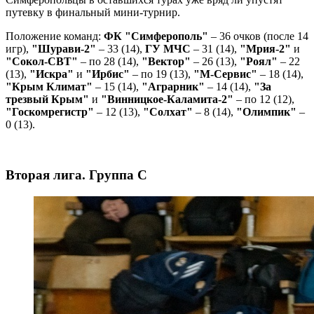
путевку в финальный мини-турнир.
Положение команд:
ФК "Симферополь"
– 36 очков (после 14
игр),
"Шурави-2"
– 33 (14),
ГУ МЧС
– 31 (14),
"Мрия-2"
и
"Сокол-СВТ"
– по 28 (14),
"Вектор"
– 26 (13),
"Роял"
– 22
(13),
"Искра"
и
"Ирбис"
– по 19 (13),
"М-Сервис"
– 18 (14),
"Крым Климат"
– 15 (14),
"Аграрник"
– 14 (14),
"За
трезвый Крым"
и
"Винницкое-Каламита-2"
– по 12 (12),
"Госкомрегистр"
– 12 (13),
"Солхат"
– 8 (14),
"Олимпик"
–
0 (13).
Вторая лига. Группа С