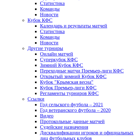
Статистика
Команды
Новости
Кубок КФС
Календарь и результаты матчей
Статистика
Команды
Новости
Другие турниры
Онлайн матчей
Суперкубок КФС
Зимний Кубок КФС
Переходные матчи Премьер-лиги КФС
Открытый зимний Кубок КФС
Кубок "Крымская весна"
Кубок Премьер-лиги КФС
Регламенты турниров КФС
Ссылки
Год сельского футбола – 2021
Год ветеранского футбола – 2020
Видео
Протокольные данные матчей
Судейские назначения
Дисквалификации игроков и официальных
лиц футбольных клубов