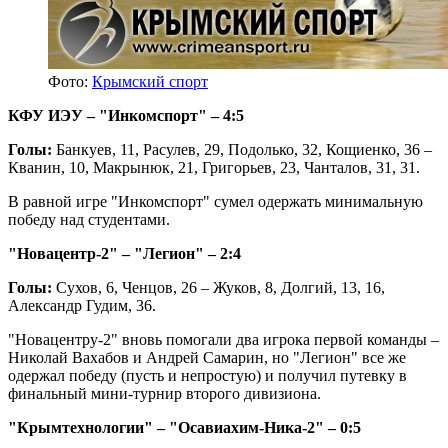
Фото:
Крымский спорт
КФУ ИЭУ – "Инкомспорт" – 4:5
Голы:
Банкуев, 11, Расулев, 29, Подолько, 32, Кощиенко, 36 –
Кванин, 10, Макрынюк, 21, Григорьев, 23, Чанталов, 31, 31.
В равной игре "Инкомспорт" сумел одержать минимальную
победу над студентами.
"Новацентр-2" – "Легион" – 2:4
Голы:
Сухов, 6, Ченцов, 26 – Жуков, 8, Долгий, 13, 16,
Александр Гудим, 36.
"Новацентру-2" вновь помогали два игрока первой команды –
Николай Вахабов и Андрей Самарин, но "Легион" все же
одержал победу (пусть и непростую) и получил путевку в
финальный мини-турнир второго дивизиона.
"Крымтехнологии" – "Осавиахим-Ника-2" – 0:5