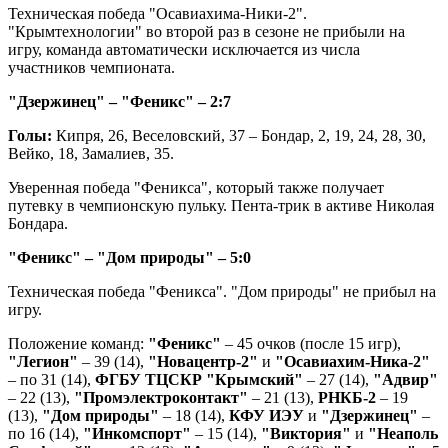
Техническая победа "Осавиахима-Ники-2".
"Крымтехнологии" во второй раз в сезоне не прибыли на
игру, команда автоматически исключается из числа
участников чемпионата.
"Дзержинец" – "Феникс" – 2:7
Голы:
Кипря, 26, Веселовский, 37 – Бондар, 2, 19, 24, 28, 30,
Вейко, 18, Замалиев, 35.
Уверенная победа "Феникса", который также получает
путевку в чемпионскую пульку. Пента-трик в активе Николая
Бондара.
"Феникс" – "Дом природы" – 5:0
Техническая победа "Феникса". "Дом природы" не прибыл на
игру.
Положение команд:
"Феникс"
– 45 очков (после 15 игр),
"Легион"
– 39 (14),
"Новацентр-2"
и
"Осавиахим-Ника-2"
– по 31 (14),
ФГБУ ТЦСКР "Крымский"
– 27 (14),
"Адвир"
– 22 (13),
"Промэлектроконтакт"
– 21 (13),
РНКБ-2
– 19
(13),
"Дом природы"
– 18 (14),
КФУ ИЭУ
и
"Дзержинец"
–
по 16 (14),
"Инкомспорт"
– 15 (14),
"Виктория"
и
"Неаполь