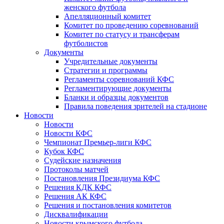
женского футбола
Апелляционный комитет
Комитет по проведению соревнований
Комитет по статусу и трансферам
футболистов
Документы
Учредительные документы
Стратегии и программы
Регламенты соревнований КФС
Регламентирующие документы
Бланки и образцы документов
Правила поведения зрителей на стадионе
Новости
Новости
Новости КФС
Чемпионат Премьер-лиги КФС
Кубок КФС
Судейские назначения
Протоколы матчей
Постановления Президиума КФС
Решения КДК КФС
Решения АК КФС
Решения и постановления комитетов
Дисквалификации
Новости крымского футбола