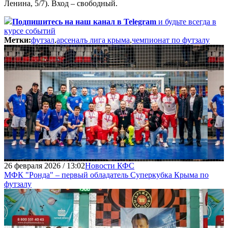
Ленина, 5/7). Вход – свободный.
Подпишитесь
на наш канал в Telegram
и будьте всегда в
курсе событий
Метки:
футзал
,
арсеналъ лига крыма
,
чемпионат по футзалу
26 февраля 2026 / 13:02
Новости КФС
МФК "Ронда" – первый обладатель Суперкубка Крыма по
футзалу