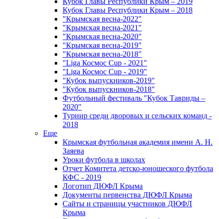
Кубок Главы Республики Крым – 2019
Кубок Главы Республики Крым – 2018
"Крымская весна-2022"
"Крымская весна-2021"
"Крымская весна-2020"
"Крымская весна-2019"
"Крымская весна-2018"
"Liga Космос Cup - 2021"
"Liga Космос Cup - 2019"
"Кубок выпускников-2019"
"Кубок выпускников-2018"
Футбольный фестиваль "Кубок Тавриды –
2020"
Турнир среди дворовых и сельских команд -
2018
Еще
Крымская футбольная академия имени А. Н.
Заяева
Уроки футбола в школах
Отчет Комитета детско-юношеского футбола
КФС - 2019
Логотип ДЮФЛ Крыма
Документы первенства ДЮФЛ Крыма
Сайты и страницы участников ДЮФЛ
Крыма