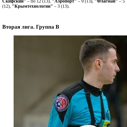
Скифский"
– по 12 (13),
"Аэропорт"
– 9 (13),
"Флагман"
– 5
(12),
"Крымтехнологии"
– 3 (13).
Вторая лига. Группа В