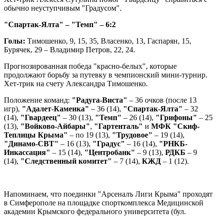
обычно неуступчивым "Градусом".
"Спартак-Ялта" – "Темп" – 6:2
Голы:
Тимошенко, 9, 15, 35, Власенко, 13, Гаспарян, 15,
Бурячек, 29 – Владимир Петров, 22, 24.
Прогнозированная победа "красно-белых", которые
продолжают борьбу за путевку в чемпионский мини-турнир.
Хет-трик на счету Александра Тимошенко.
Положение команд:
"Радуга-Виста"
– 36 очков (после 13
игр),
"Адалет-Каменка"
– 36 (14),
"Спартак-Ялта"
– 32
(14),
"Гвардеец"
– 30 (13),
"Темп"
– 26 (14),
"Грифоны"
– 25
(13),
"Войково-Айбары"
,
"Гартенталь"
и
МФК "Скиф-
Теплицы Крыма"
– по 19 (13),
"Трудовое"
– 19 (14),
"Динамо-СВТ"
– 16 (13),
"Градус"
– 16 (14),
"РНКБ-
Инкассация"
– 15 (14),
"Центробанк"
– 9 (13),
РДКБ
– 9
(14),
"Следственный комитет"
– 7 (14),
КЖД
– 1 (12).
Напоминаем, что поединки "Арсеналъ Лиги Крыма" проходят
в Симферополе на площадке спорткомплекса Медицинской
академии Крымского федерального университета (бул.