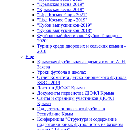
"Крымская весна-2019"
"Крымская весна-2018"
"Liga Космос Cup - 2021"
"Liga Космос Cup - 2019"
"Кубок выпускников-2019"
"Кубок выпускников-2018"
Футбольный фестиваль "Кубок Тавриды –
2020"
Турнир среди дворовых и сельских команд -
2018
Еще
Крымская футбольная академия имени А. Н.
Заяева
Уроки футбола в школах
Отчет Комитета детско-юношеского футбола
КФС - 2019
Логотип ДЮФЛ Крыма
Документы первенства ДЮФЛ Крыма
Сайты и страницы участников ДЮФЛ
Крыма
Год детско-юношеского футбола в
Республике Крым
Конференция "Структура и содержание
подготовки юных футболистов на базовом
этапе (7-14 лет)"