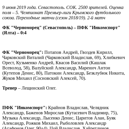
9 июня 2019 года. Севастополь. СОК. 2500 зрителей. Оценка
поля – 5. Чемпионат Премьер-лиги Крымского футбольного
союза. Переходные матчи (сезон 2018/19). 2-й матч
ФК "Черноморец" (Севастополь) – ПФК "Инкомспорт"
(Ялта) – 0:4
ФК "Черноморец":
Потапов Андрей, Гвоздев Кирилл,
Чарковский Виталий (Чарковский Владислав, 69), Хлибкевич
Орест, Кузьменко Андрей, Квасов Василий (Кашлак
Всеволод, 58), Валуйский Александр, Маренич Антон
(Кутепов Денис, 80), Патокин Александр, Безклубюк Никита,
Жуков Михаил (Сосновский Алексей, 70).
Тренер
– Лещинский Олег.
ПФК "Инкомспорт":
Крайнов Владислав, Челядник
Александр, Баженов Мирослав (Кутасевич Владимир, 75),
Музыка Александр, Лысенко Денис, Царитов Алан, Буяк
Александр, Рожков Михаил, Рыболовлев Александр
(Агафонов Олег, 90+4), Цой Владислав, Хайретдинов