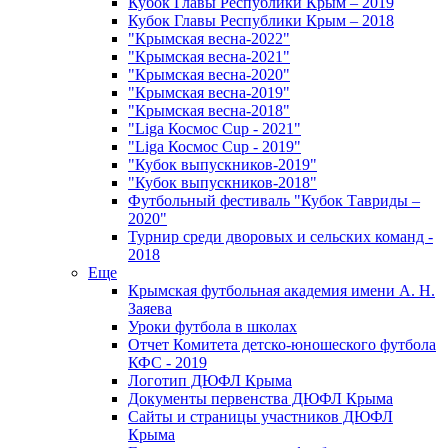
Кубок Главы Республики Крым – 2019
Кубок Главы Республики Крым – 2018
"Крымская весна-2022"
"Крымская весна-2021"
"Крымская весна-2020"
"Крымская весна-2019"
"Крымская весна-2018"
"Liga Космос Cup - 2021"
"Liga Космос Cup - 2019"
"Кубок выпускников-2019"
"Кубок выпускников-2018"
Футбольный фестиваль "Кубок Тавриды –
2020"
Турнир среди дворовых и сельских команд -
2018
Еще
Крымская футбольная академия имени А. Н.
Заяева
Уроки футбола в школах
Отчет Комитета детско-юношеского футбола
КФС - 2019
Логотип ДЮФЛ Крыма
Документы первенства ДЮФЛ Крыма
Сайты и страницы участников ДЮФЛ
Крыма