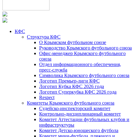
КФС
Структура КФС
О Крымском футбольном союзе
Руководство Крымского футбольного союза
Офис-менеджер Крымского футбольного
союза
Отдел информационного обеспечения,
пресс-служба
Символика Крымского футбольного союза
Логотип Премьер-лиги КФС
Логотип Кубка КФС 2026 года
Логотип Суперкубка КФС 2026 года
Respect
Комитеты Крымского футбольного союза
Судейско-инспекторский комитет
Контрольно-дисциплинарный комитет
Комитет Аттестации футбольных клубов и
инфраструктуры
Комитет Детско-юношеского футбола
Комитет мини-футбола, пляжного и