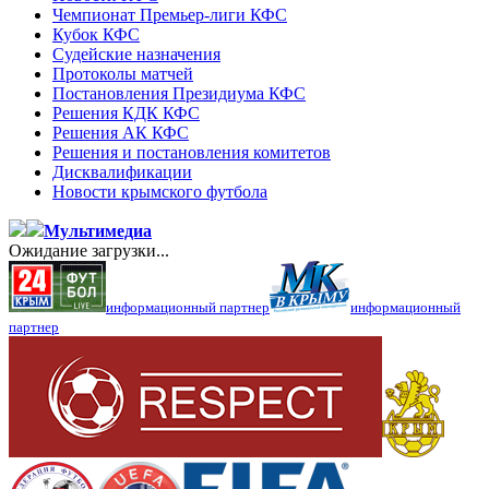
Чемпионат Премьер-лиги КФС
Кубок КФС
Судейские назначения
Протоколы матчей
Постановления Президиума КФС
Решения КДК КФС
Решения АК КФС
Решения и постановления комитетов
Дисквалификации
Новости крымского футбола
Мультимедиа
Ожидание загрузки...
информационный партнер
информационный
партнер