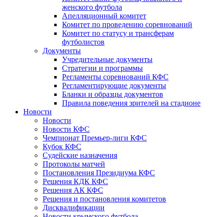
женского футбола
Апелляционный комитет
Комитет по проведению соревнований
Комитет по статусу и трансферам
футболистов
Документы
Учредительные документы
Стратегии и программы
Регламенты соревнований КФС
Регламентирующие документы
Бланки и образцы документов
Правила поведения зрителей на стадионе
Новости
Новости
Новости КФС
Чемпионат Премьер-лиги КФС
Кубок КФС
Судейские назначения
Протоколы матчей
Постановления Президиума КФС
Решения КДК КФС
Решения АК КФС
Решения и постановления комитетов
Дисквалификации
Новости крымского футбола