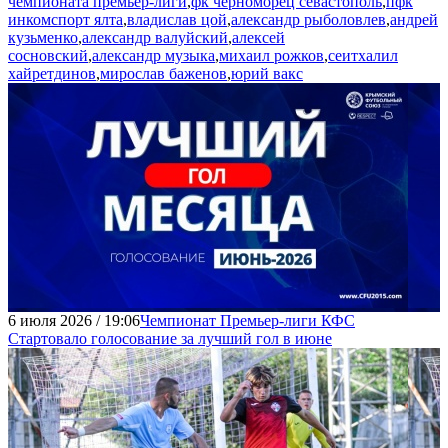
чемпионата премьер-лиги
,
фк черноморец севастополь
,
пфк
инкомспорт ялта
,
владислав цой
,
александр рыболовлев
,
андрей
кузьменко
,
александр валуйский
,
алексей
сосновский
,
александр музыка
,
михаил рожков
,
сеитхалил
хайретдинов
,
мирослав баженов
,
юрий вакс
6 июля 2026 / 19:06
Чемпионат Премьер-лиги КФС
Стартовало голосование за лучший гол в июне