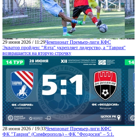
29 июня 2026 / 11:29
Чемпионат Премьер-лиги КФС
Экватор пройден: "Ялта" укрепляет лидерство, а "Таврия"
возвращается на вторую строчку
28 июня 2026 / 19:33
Чемпионат Премьер-лиги КФС
ФК "Таврия" (Симферополь) – ФК "Феодосия" – 5:1.