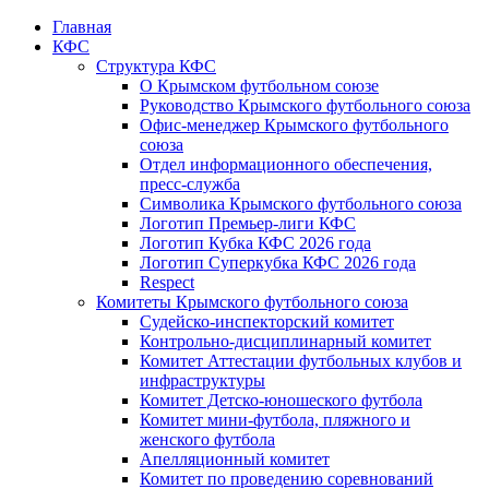
Главная
КФС
Структура КФС
О Крымском футбольном союзе
Руководство Крымского футбольного союза
Офис-менеджер Крымского футбольного
союза
Отдел информационного обеспечения,
пресс-служба
Символика Крымского футбольного союза
Логотип Премьер-лиги КФС
Логотип Кубка КФС 2026 года
Логотип Суперкубка КФС 2026 года
Respect
Комитеты Крымского футбольного союза
Судейско-инспекторский комитет
Контрольно-дисциплинарный комитет
Комитет Аттестации футбольных клубов и
инфраструктуры
Комитет Детско-юношеского футбола
Комитет мини-футбола, пляжного и
женского футбола
Апелляционный комитет
Комитет по проведению соревнований