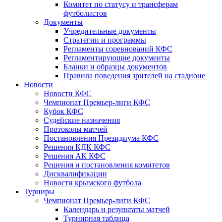
Комитет по статусу и трансферам
футболистов
Документы
Учредительные документы
Стратегии и программы
Регламенты соревнований КФС
Регламентирующие документы
Бланки и образцы документов
Правила поведения зрителей на стадионе
Новости
Новости КФС
Чемпионат Премьер-лиги КФС
Кубок КФС
Судейские назначения
Протоколы матчей
Постановления Президиума КФС
Решения КДК КФС
Решения АК КФС
Решения и постановления комитетов
Дисквалификации
Новости крымского футбола
Турниры
Чемпионат Премьер-лиги КФС
Календарь и результаты матчей
Турнирная таблица