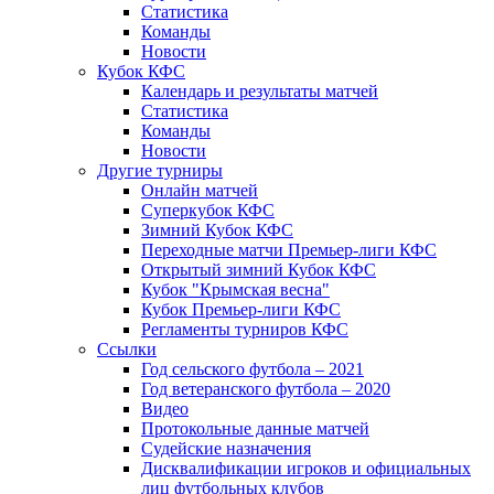
Статистика
Команды
Новости
Кубок КФС
Календарь и результаты матчей
Статистика
Команды
Новости
Другие турниры
Онлайн матчей
Суперкубок КФС
Зимний Кубок КФС
Переходные матчи Премьер-лиги КФС
Открытый зимний Кубок КФС
Кубок "Крымская весна"
Кубок Премьер-лиги КФС
Регламенты турниров КФС
Ссылки
Год сельского футбола – 2021
Год ветеранского футбола – 2020
Видео
Протокольные данные матчей
Судейские назначения
Дисквалификации игроков и официальных
лиц футбольных клубов