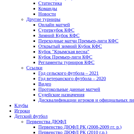
Статистика
Команды
Новости
Другие турниры
Онлайн матчей
Суперкубок КФС
Зимний Кубок КФС
Переходные матчи Премьер-лиги КФС
Открытый зимний Кубок КФС
Кубок "Крымская весна"
Кубок Премьер-лиги КФС
Регламенты турниров КФС
Ссылки
Год сельского футбола – 2021
Год ветеранского футбола – 2020
Видео
Протокольные данные матчей
Судейские назначения
Дисквалификации игроков и официальных ли
Клубы
Игроки
Детский футбол
Первенства ДЮФЛ
Первенство ДЮФЛ РК (2008-2009 гг. р.)
Первенство ДЮФЛ РК (2010 г.р.)