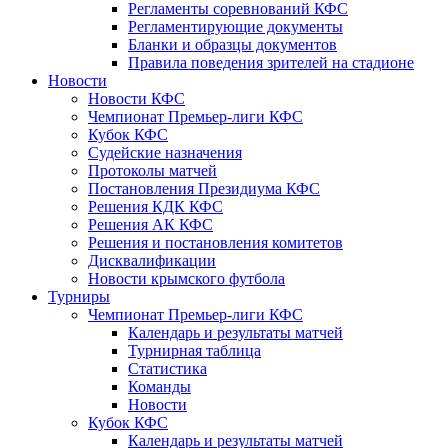
Регламенты соревнований КФС
Регламентирующие документы
Бланки и образцы документов
Правила поведения зрителей на стадионе
Новости
Новости КФС
Чемпионат Премьер-лиги КФС
Кубок КФС
Судейские назначения
Протоколы матчей
Постановления Президиума КФС
Решения КДК КФС
Решения АК КФС
Решения и постановления комитетов
Дисквалификации
Новости крымского футбола
Турниры
Чемпионат Премьер-лиги КФС
Календарь и результаты матчей
Турнирная таблица
Статистика
Команды
Новости
Кубок КФС
Календарь и результаты матчей