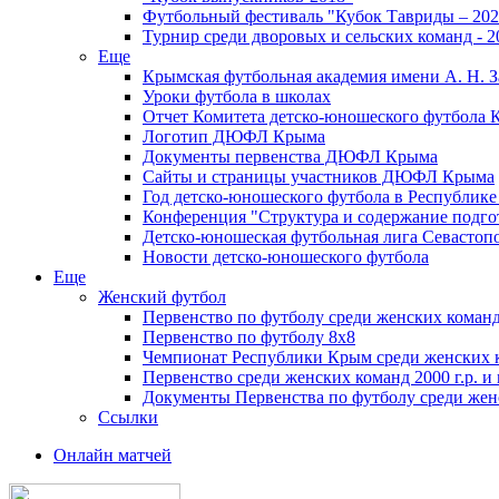
Футбольный фестиваль "Кубок Тавриды – 202
Турнир среди дворовых и сельских команд - 2
Еще
Крымская футбольная академия имени А. Н. З
Уроки футбола в школах
Отчет Комитета детско-юношеского футбола 
Логотип ДЮФЛ Крыма
Документы первенства ДЮФЛ Крыма
Сайты и страницы участников ДЮФЛ Крыма
Год детско-юношеского футбола в Республик
Конференция "Структура и содержание подгот
Детско-юношеская футбольная лига Севастоп
Новости детско-юношеского футбола
Еще
Женский футбол
Первенство по футболу среди женских команд
Первенство по футболу 8х8
Чемпионат Республики Крым среди женских 
Первенство среди женских команд 2000 г.р. и
Документы Первенства по футболу среди жен
Ссылки
Онлайн матчей