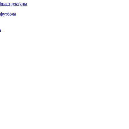
нфраструктуры
 футбола
в