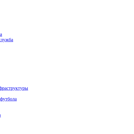
а
служба
нфраструктуры
 футбола
в