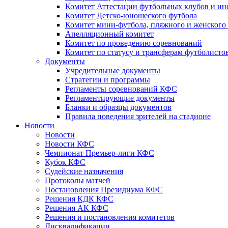
Комитет Аттестации футбольных клубов и и
Комитет Детско-юношеского футбола
Комитет мини-футбола, пляжного и женского
Апелляционный комитет
Комитет по проведению соревнований
Комитет по статусу и трансферам футболисто
Документы
Учредительные документы
Стратегии и программы
Регламенты соревнований КФС
Регламентирующие документы
Бланки и образцы документов
Правила поведения зрителей на стадионе
Новости
Новости
Новости КФС
Чемпионат Премьер-лиги КФС
Кубок КФС
Судейские назначения
Протоколы матчей
Постановления Президиума КФС
Решения КДК КФС
Решения АК КФС
Решения и постановления комитетов
Дисквалификации