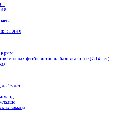
0"
018
аяева
КФС - 2019
е Крым
овки юных футболистов на базовом этапе (7-14 лет)"
оля
 до 16 лет
команд
 младше
ских команд