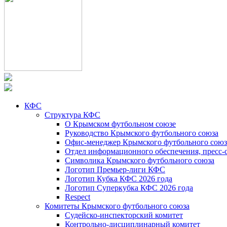
КФС
Структура КФС
О Крымском футбольном союзе
Руководство Крымского футбольного союза
Офис-менеджер Крымского футбольного союз
Отдел информационного обеспечения, пресс-
Символика Крымского футбольного союза
Логотип Премьер-лиги КФС
Логотип Кубка КФС 2026 года
Логотип Суперкубка КФС 2026 года
Respect
Комитеты Крымского футбольного союза
Судейско-инспекторский комитет
Контрольно-дисциплинарный комитет