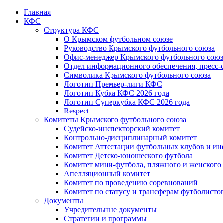
Главная
КФС
Структура КФС
О Крымском футбольном союзе
Руководство Крымского футбольного союза
Офис-менеджер Крымского футбольного союз
Отдел информационного обеспечения, пресс-
Символика Крымского футбольного союза
Логотип Премьер-лиги КФС
Логотип Кубка КФС 2026 года
Логотип Суперкубка КФС 2026 года
Respect
Комитеты Крымского футбольного союза
Судейско-инспекторский комитет
Контрольно-дисциплинарный комитет
Комитет Аттестации футбольных клубов и и
Комитет Детско-юношеского футбола
Комитет мини-футбола, пляжного и женского
Апелляционный комитет
Комитет по проведению соревнований
Комитет по статусу и трансферам футболисто
Документы
Учредительные документы
Стратегии и программы