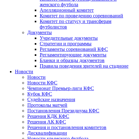
женского футбола
Апелляционный комитет
Комитет по проведению соревнований
Комитет по статусу и трансферам
футболистов
Документы
Учредительные документы
Стратегии и программы
Регламенты соревнований КФС
Регламентирующие документы
Бланки и образцы документов
Правила поведения зрителей на стадионе
Новости
Новости
Новости КФС
Чемпионат Премьер-лиги КФС
Кубок КФС
Судейские назначения
Протоколы матчей
Постановления Президиума КФС
Решения КДК КФС
Решения АК КФС
Решения и постановления комитетов
Дисквалификации
Новости крымского футбола