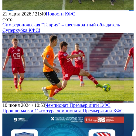
21 марта 2026 / 21:40
Новости КФС
фото
Симферопольская "Таврия" – шестикратный обладатель
Суперкубка КФС!
10 июня 2024 / 10:53
Чемпионат Премьер-лиги КФС
Прошли матчи 11-го тура чемпионата Премьер-лиги КФС