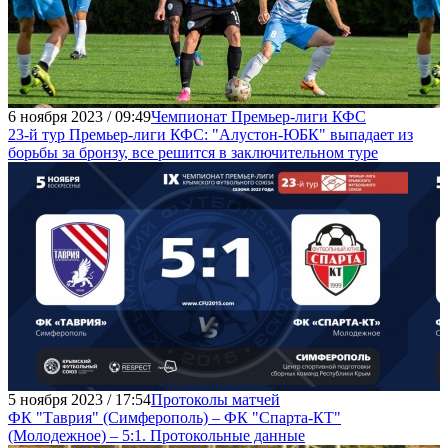
6 ноября 2023 / 09:49
Чемпионат Премьер-лиги КФС
23-й тур Премьер-лиги КФС: "Алустон-ЮБК" выпадает из
борьбы за бронзу, все решится в заключительном туре
5 ноября 2023 / 17:54
Протоколы матчей
ФК "Таврия" (Симферополь) – ФК "Спарта-КТ"
(Молодежное) – 5:1. Протокольные данные