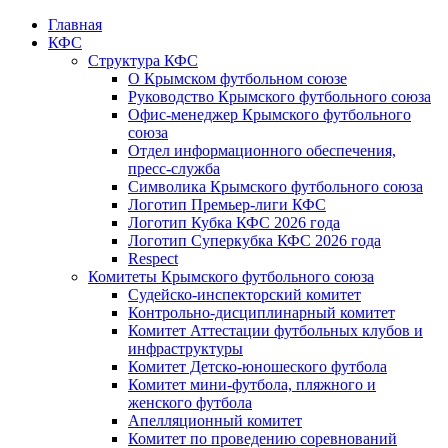
Главная
КФС
Структура КФС
О Крымском футбольном союзе
Руководство Крымского футбольного союза
Офис-менеджер Крымского футбольного
союза
Отдел информационного обеспечения,
пресс-служба
Символика Крымского футбольного союза
Логотип Премьер-лиги КФС
Логотип Кубка КФС 2026 года
Логотип Суперкубка КФС 2026 года
Respect
Комитеты Крымского футбольного союза
Судейско-инспекторский комитет
Контрольно-дисциплинарный комитет
Комитет Аттестации футбольных клубов и
инфраструктуры
Комитет Детско-юношеского футбола
Комитет мини-футбола, пляжного и
женского футбола
Апелляционный комитет
Комитет по проведению соревнований