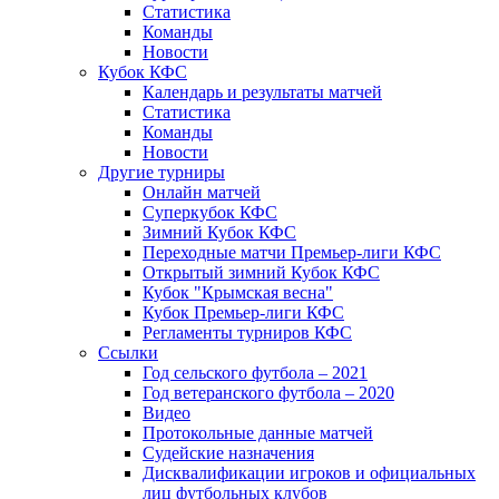
Статистика
Команды
Новости
Кубок КФС
Календарь и результаты матчей
Статистика
Команды
Новости
Другие турниры
Онлайн матчей
Суперкубок КФС
Зимний Кубок КФС
Переходные матчи Премьер-лиги КФС
Открытый зимний Кубок КФС
Кубок "Крымская весна"
Кубок Премьер-лиги КФС
Регламенты турниров КФС
Ссылки
Год сельского футбола – 2021
Год ветеранского футбола – 2020
Видео
Протокольные данные матчей
Судейские назначения
Дисквалификации игроков и официальных
лиц футбольных клубов