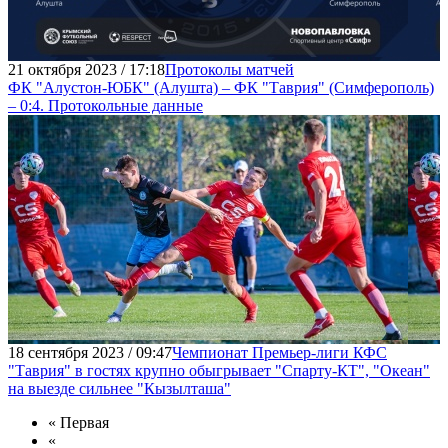
21 октября 2023 / 17:18
Протоколы матчей
ФК "Алустон-ЮБК" (Алушта) – ФК "Таврия" (Симферополь)
– 0:4. Протокольные данные
18 сентября 2023 / 09:47
Чемпионат Премьер-лиги КФС
"Таврия" в гостях крупно обыгрывает "Спарту-КТ", "Океан"
на выезде сильнее "Кызылташа"
« Первая
«