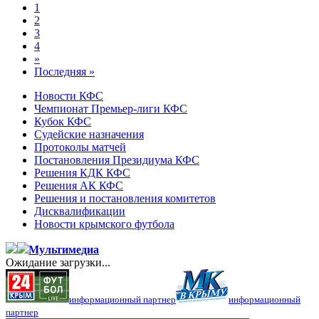
1
2
3
4
»
Последняя »
Новости КФС
Чемпионат Премьер-лиги КФС
Кубок КФС
Судейские назначения
Протоколы матчей
Постановления Президиума КФС
Решения КДК КФС
Решения АК КФС
Решения и постановления комитетов
Дисквалификации
Новости крымского футбола
Мультимедиа
Ожидание загрузки...
информационный партнер
информационный
партнер