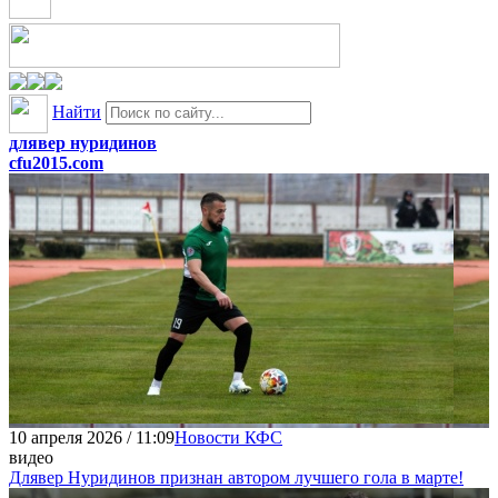
Найти
длявер нуридинов
cfu2015.com
10 апреля 2026 / 11:09
Новости КФС
видео
Длявер Нуридинов признан автором лучшего гола в марте!