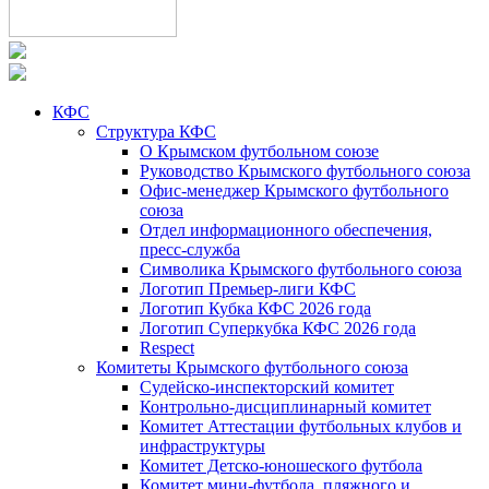
КФС
Структура КФС
О Крымском футбольном союзе
Руководство Крымского футбольного союза
Офис-менеджер Крымского футбольного
союза
Отдел информационного обеспечения,
пресс-служба
Символика Крымского футбольного союза
Логотип Премьер-лиги КФС
Логотип Кубка КФС 2026 года
Логотип Суперкубка КФС 2026 года
Respect
Комитеты Крымского футбольного союза
Судейско-инспекторский комитет
Контрольно-дисциплинарный комитет
Комитет Аттестации футбольных клубов и
инфраструктуры
Комитет Детско-юношеского футбола
Комитет мини-футбола, пляжного и