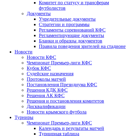
Комитет по статусу и трансферам
футболистов
Документы
Учредительные документы
Стратегии и программы
Регламенты соревнований КФС
Регламентирующие документы
Бланки и образцы документов
Правила поведения зрителей на стадионе
Новости
Новости КФС
Чемпионат Премьер-лиги КФС
Кубок КФС
Судейские назначения
Протоколы матчей
Постановления Президиума КФС
Решения КДК КФС
Решения АК КФС
Решения и постановления комитетов
Дисквалификации
Новости крымского футбола
Турниры
Чемпионат Премьер-лиги КФС
Календарь и результаты матчей
Турнирная таблица