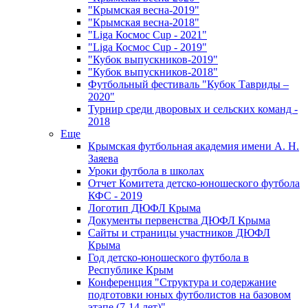
"Крымская весна-2019"
"Крымская весна-2018"
"Liga Космос Cup - 2021"
"Liga Космос Cup - 2019"
"Кубок выпускников-2019"
"Кубок выпускников-2018"
Футбольный фестиваль "Кубок Тавриды –
2020"
Турнир среди дворовых и сельских команд -
2018
Еще
Крымская футбольная академия имени А. Н.
Заяева
Уроки футбола в школах
Отчет Комитета детско-юношеского футбола
КФС - 2019
Логотип ДЮФЛ Крыма
Документы первенства ДЮФЛ Крыма
Сайты и страницы участников ДЮФЛ
Крыма
Год детско-юношеского футбола в
Республике Крым
Конференция "Структура и содержание
подготовки юных футболистов на базовом
этапе (7-14 лет)"