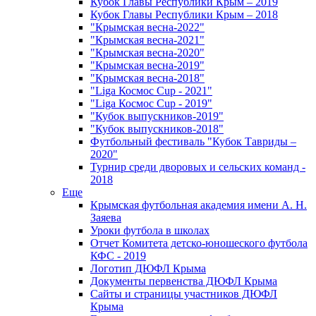
Кубок Главы Республики Крым – 2019
Кубок Главы Республики Крым – 2018
"Крымская весна-2022"
"Крымская весна-2021"
"Крымская весна-2020"
"Крымская весна-2019"
"Крымская весна-2018"
"Liga Космос Cup - 2021"
"Liga Космос Cup - 2019"
"Кубок выпускников-2019"
"Кубок выпускников-2018"
Футбольный фестиваль "Кубок Тавриды –
2020"
Турнир среди дворовых и сельских команд -
2018
Еще
Крымская футбольная академия имени А. Н.
Заяева
Уроки футбола в школах
Отчет Комитета детско-юношеского футбола
КФС - 2019
Логотип ДЮФЛ Крыма
Документы первенства ДЮФЛ Крыма
Сайты и страницы участников ДЮФЛ
Крыма