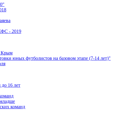
0"
018
аяева
КФС - 2019
е Крым
овки юных футболистов на базовом этапе (7-14 лет)"
оля
 до 16 лет
команд
 младше
ских команд