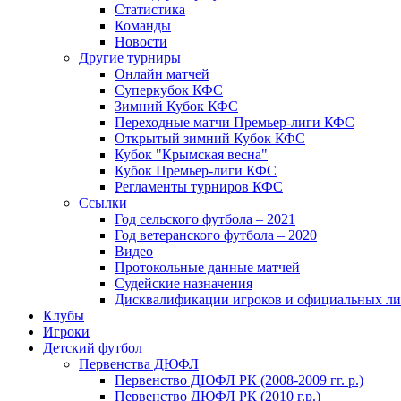
Статистика
Команды
Новости
Другие турниры
Онлайн матчей
Суперкубок КФС
Зимний Кубок КФС
Переходные матчи Премьер-лиги КФС
Открытый зимний Кубок КФС
Кубок "Крымская весна"
Кубок Премьер-лиги КФС
Регламенты турниров КФС
Ссылки
Год сельского футбола – 2021
Год ветеранского футбола – 2020
Видео
Протокольные данные матчей
Судейские назначения
Дисквалификации игроков и официальных ли
Клубы
Игроки
Детский футбол
Первенства ДЮФЛ
Первенство ДЮФЛ РК (2008-2009 гг. р.)
Первенство ДЮФЛ РК (2010 г.р.)