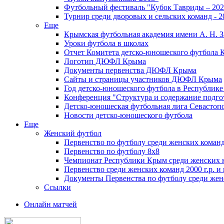
Футбольный фестиваль "Кубок Тавриды – 202
Турнир среди дворовых и сельских команд - 2
Еще
Крымская футбольная академия имени А. Н. З
Уроки футбола в школах
Отчет Комитета детско-юношеского футбола 
Логотип ДЮФЛ Крыма
Документы первенства ДЮФЛ Крыма
Сайты и страницы участников ДЮФЛ Крыма
Год детско-юношеского футбола в Республик
Конференция "Структура и содержание подгот
Детско-юношеская футбольная лига Севастоп
Новости детско-юношеского футбола
Еще
Женский футбол
Первенство по футболу среди женских команд
Первенство по футболу 8х8
Чемпионат Республики Крым среди женских 
Первенство среди женских команд 2000 г.р. и
Документы Первенства по футболу среди жен
Ссылки
Онлайн матчей