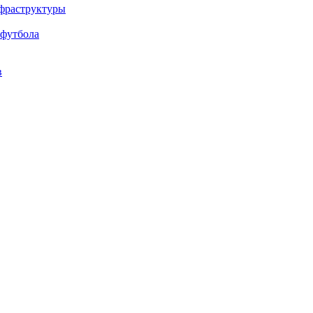
нфраструктуры
 футбола
в