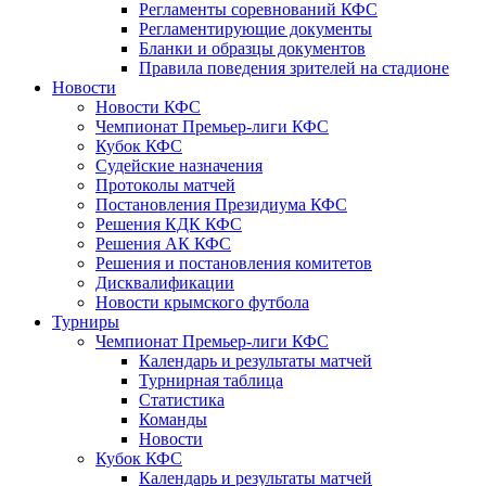
Регламенты соревнований КФС
Регламентирующие документы
Бланки и образцы документов
Правила поведения зрителей на стадионе
Новости
Новости КФС
Чемпионат Премьер-лиги КФС
Кубок КФС
Судейские назначения
Протоколы матчей
Постановления Президиума КФС
Решения КДК КФС
Решения АК КФС
Решения и постановления комитетов
Дисквалификации
Новости крымского футбола
Турниры
Чемпионат Премьер-лиги КФС
Календарь и результаты матчей
Турнирная таблица
Статистика
Команды
Новости
Кубок КФС
Календарь и результаты матчей