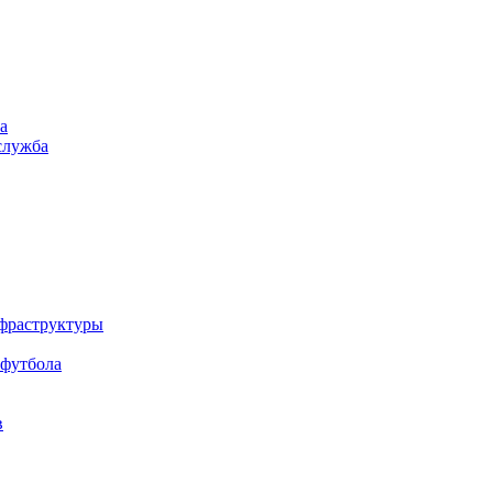
а
служба
нфраструктуры
 футбола
в