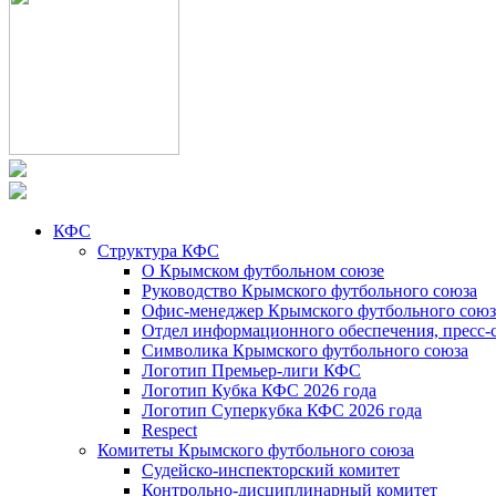
КФС
Структура КФС
О Крымском футбольном союзе
Руководство Крымского футбольного союза
Офис-менеджер Крымского футбольного союз
Отдел информационного обеспечения, пресс-
Символика Крымского футбольного союза
Логотип Премьер-лиги КФС
Логотип Кубка КФС 2026 года
Логотип Суперкубка КФС 2026 года
Respect
Комитеты Крымского футбольного союза
Судейско-инспекторский комитет
Контрольно-дисциплинарный комитет