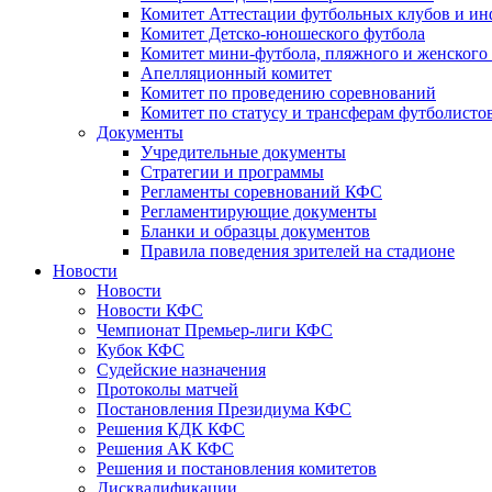
Комитет Аттестации футбольных клубов и и
Комитет Детско-юношеского футбола
Комитет мини-футбола, пляжного и женского
Апелляционный комитет
Комитет по проведению соревнований
Комитет по статусу и трансферам футболисто
Документы
Учредительные документы
Стратегии и программы
Регламенты соревнований КФС
Регламентирующие документы
Бланки и образцы документов
Правила поведения зрителей на стадионе
Новости
Новости
Новости КФС
Чемпионат Премьер-лиги КФС
Кубок КФС
Судейские назначения
Протоколы матчей
Постановления Президиума КФС
Решения КДК КФС
Решения АК КФС
Решения и постановления комитетов
Дисквалификации