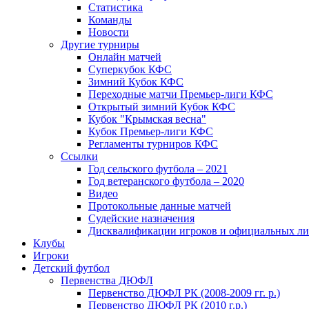
Статистика
Команды
Новости
Другие турниры
Онлайн матчей
Суперкубок КФС
Зимний Кубок КФС
Переходные матчи Премьер-лиги КФС
Открытый зимний Кубок КФС
Кубок "Крымская весна"
Кубок Премьер-лиги КФС
Регламенты турниров КФС
Ссылки
Год сельского футбола – 2021
Год ветеранского футбола – 2020
Видео
Протокольные данные матчей
Судейские назначения
Дисквалификации игроков и официальных ли
Клубы
Игроки
Детский футбол
Первенства ДЮФЛ
Первенство ДЮФЛ РК (2008-2009 гг. р.)
Первенство ДЮФЛ РК (2010 г.р.)