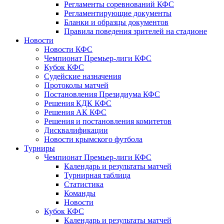
Регламенты соревнований КФС
Регламентирующие документы
Бланки и образцы документов
Правила поведения зрителей на стадионе
Новости
Новости КФС
Чемпионат Премьер-лиги КФС
Кубок КФС
Судейские назначения
Протоколы матчей
Постановления Президиума КФС
Решения КДК КФС
Решения АК КФС
Решения и постановления комитетов
Дисквалификации
Новости крымского футбола
Турниры
Чемпионат Премьер-лиги КФС
Календарь и результаты матчей
Турнирная таблица
Статистика
Команды
Новости
Кубок КФС
Календарь и результаты матчей