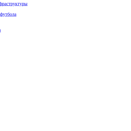
нфраструктуры
 футбола
в