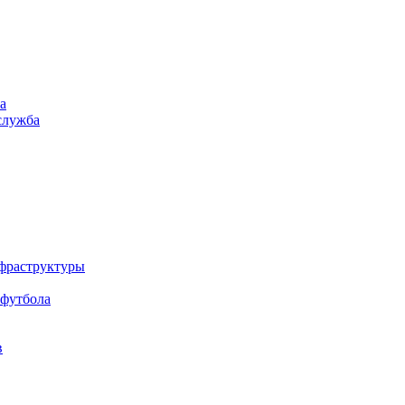
а
служба
нфраструктуры
 футбола
в