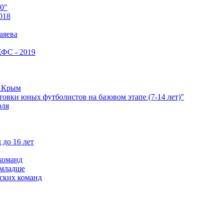
0"
018
аяева
КФС - 2019
е Крым
овки юных футболистов на базовом этапе (7-14 лет)"
оля
 до 16 лет
команд
 младше
ских команд