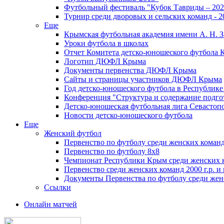
Футбольный фестиваль "Кубок Тавриды – 202
Турнир среди дворовых и сельских команд - 2
Еще
Крымская футбольная академия имени А. Н. З
Уроки футбола в школах
Отчет Комитета детско-юношеского футбола 
Логотип ДЮФЛ Крыма
Документы первенства ДЮФЛ Крыма
Сайты и страницы участников ДЮФЛ Крыма
Год детско-юношеского футбола в Республик
Конференция "Структура и содержание подгот
Детско-юношеская футбольная лига Севастоп
Новости детско-юношеского футбола
Еще
Женский футбол
Первенство по футболу среди женских команд
Первенство по футболу 8х8
Чемпионат Республики Крым среди женских 
Первенство среди женских команд 2000 г.р. и
Документы Первенства по футболу среди жен
Ссылки
Онлайн матчей