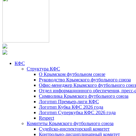
КФС
Структура КФС
О Крымском футбольном союзе
Руководство Крымского футбольного союза
Офис-менеджер Крымского футбольного союз
Отдел информационного обеспечения, пресс-
Символика Крымского футбольного союза
Логотип Премьер-лиги КФС
Логотип Кубка КФС 2026 года
Логотип Суперкубка КФС 2026 года
Respect
Комитеты Крымского футбольного союза
Судейско-инспекторский комитет
Контрольно-дисциплинарный комитет