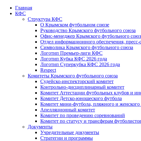
Главная
КФС
Структура КФС
О Крымском футбольном союзе
Руководство Крымского футбольного союза
Офис-менеджер Крымского футбольного союз
Отдел информационного обеспечения, пресс-
Символика Крымского футбольного союза
Логотип Премьер-лиги КФС
Логотип Кубка КФС 2026 года
Логотип Суперкубка КФС 2026 года
Respect
Комитеты Крымского футбольного союза
Судейско-инспекторский комитет
Контрольно-дисциплинарный комитет
Комитет Аттестации футбольных клубов и и
Комитет Детско-юношеского футбола
Комитет мини-футбола, пляжного и женского
Апелляционный комитет
Комитет по проведению соревнований
Комитет по статусу и трансферам футболисто
Документы
Учредительные документы
Стратегии и программы