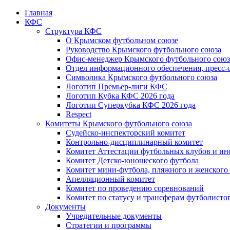
Главная
КФС
Структура КФС
О Крымском футбольном союзе
Руководство Крымского футбольного союза
Офис-менеджер Крымского футбольного союз
Отдел информационного обеспечения, пресс-
Символика Крымского футбольного союза
Логотип Премьер-лиги КФС
Логотип Кубка КФС 2026 года
Логотип Суперкубка КФС 2026 года
Respect
Комитеты Крымского футбольного союза
Судейско-инспекторский комитет
Контрольно-дисциплинарный комитет
Комитет Аттестации футбольных клубов и и
Комитет Детско-юношеского футбола
Комитет мини-футбола, пляжного и женского
Апелляционный комитет
Комитет по проведению соревнований
Комитет по статусу и трансферам футболисто
Документы
Учредительные документы
Стратегии и программы