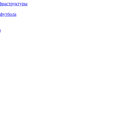
нфраструктуры
 футбола
в