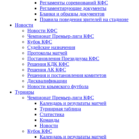
Регламенты соревнований КФС
Регламентирующие документы
Бланки и образцы документов
Правила поведения зрителей на стадионе
Новости
Новости КФС
Чемпионат Премьер-лиги КФС
Кубок КФС
Судейские назначения
Протоколы матчей
Постановления Президиума КФС
Решения КДК КФС
Решения АК КФС
Решения и постановления комитетов
Дисквалификации
Новости крымского футбола
Турниры
Чемпионат Премьер-лиги КФС
Календарь и результаты матчей
Турнирная таблица
Статистика
Команды
Новости
Кубок КФС
Календарь и результаты матчей