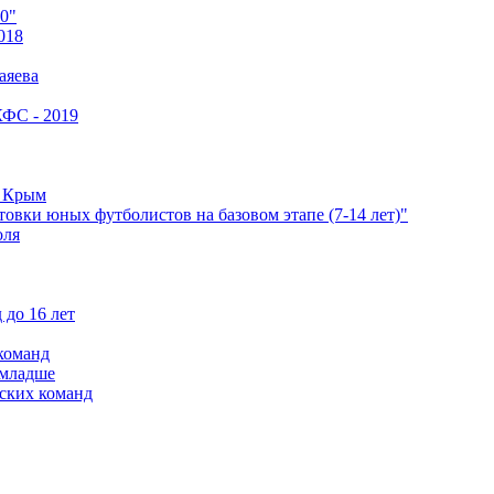
0"
018
аяева
КФС - 2019
е Крым
овки юных футболистов на базовом этапе (7-14 лет)"
оля
 до 16 лет
команд
 младше
ских команд