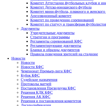
Комитет Аттестации футбольных клубов и и
Комитет Детско-юношеского футбола
Комитет мини-футбола, пляжного и женского
Апелляционный комитет
Комитет по проведению соревнований
Комитет по статусу и трансферам футболисто
Документы
Учредительные документы
Стратегии и программы
Регламенты соревнований КФС
Регламентирующие документы
Бланки и образцы документов
Правила поведения зрителей на стадионе
Новости
Новости
Новости КФС
Чемпионат Премьер-лиги КФС
Кубок КФС
Судейские назначения
Протоколы матчей
Постановления Президиума КФС
Решения КДК КФС
Решения АК КФС
Решения и постановления комитетов
Дисквалификации