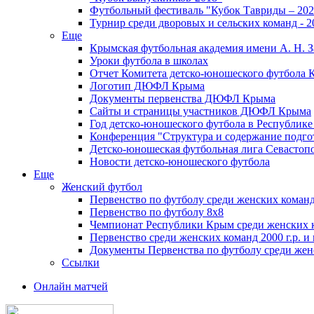
Футбольный фестиваль "Кубок Тавриды – 202
Турнир среди дворовых и сельских команд - 2
Еще
Крымская футбольная академия имени А. Н. З
Уроки футбола в школах
Отчет Комитета детско-юношеского футбола 
Логотип ДЮФЛ Крыма
Документы первенства ДЮФЛ Крыма
Сайты и страницы участников ДЮФЛ Крыма
Год детско-юношеского футбола в Республик
Конференция "Структура и содержание подгот
Детско-юношеская футбольная лига Севастоп
Новости детско-юношеского футбола
Еще
Женский футбол
Первенство по футболу среди женских команд
Первенство по футболу 8х8
Чемпионат Республики Крым среди женских 
Первенство среди женских команд 2000 г.р. и
Документы Первенства по футболу среди жен
Ссылки
Онлайн матчей