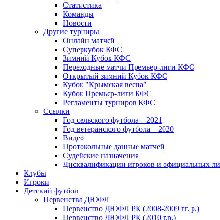
Статистика
Команды
Новости
Другие турниры
Онлайн матчей
Суперкубок КФС
Зимний Кубок КФС
Переходные матчи Премьер-лиги КФС
Открытый зимний Кубок КФС
Кубок "Крымская весна"
Кубок Премьер-лиги КФС
Регламенты турниров КФС
Ссылки
Год сельского футбола – 2021
Год ветеранского футбола – 2020
Видео
Протокольные данные матчей
Судейские назначения
Дисквалификации игроков и официальных ли
Клубы
Игроки
Детский футбол
Первенства ДЮФЛ
Первенство ДЮФЛ РК (2008-2009 гг. р.)
Первенство ДЮФЛ РК (2010 г.р.)