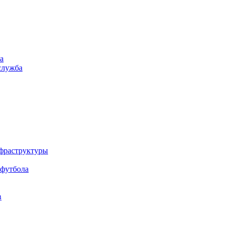
а
служба
нфраструктуры
 футбола
в