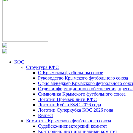
КФС
Структура КФС
О Крымском футбольном союзе
Руководство Крымского футбольного союза
Офис-менеджер Крымского футбольного союз
Отдел информационного обеспечения, пресс-
Символика Крымского футбольного союза
Логотип Премьер-лиги КФС
Логотип Кубка КФС 2026 года
Логотип Суперкубка КФС 2026 года
Respect
Комитеты Крымского футбольного союза
Судейско-инспекторский комитет
Контрольно-дисциплинарный комитет