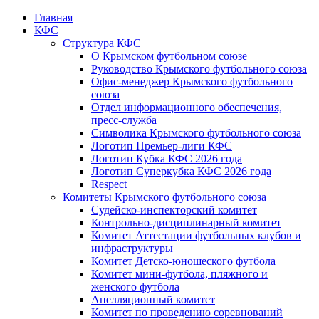
Главная
КФС
Структура КФС
О Крымском футбольном союзе
Руководство Крымского футбольного союза
Офис-менеджер Крымского футбольного
союза
Отдел информационного обеспечения,
пресс-служба
Символика Крымского футбольного союза
Логотип Премьер-лиги КФС
Логотип Кубка КФС 2026 года
Логотип Суперкубка КФС 2026 года
Respect
Комитеты Крымского футбольного союза
Судейско-инспекторский комитет
Контрольно-дисциплинарный комитет
Комитет Аттестации футбольных клубов и
инфраструктуры
Комитет Детско-юношеского футбола
Комитет мини-футбола, пляжного и
женского футбола
Апелляционный комитет
Комитет по проведению соревнований