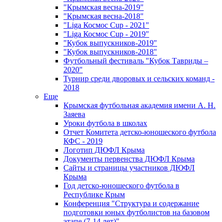
"Крымская весна-2019"
"Крымская весна-2018"
"Liga Космос Cup - 2021"
"Liga Космос Cup - 2019"
"Кубок выпускников-2019"
"Кубок выпускников-2018"
Футбольный фестиваль "Кубок Тавриды –
2020"
Турнир среди дворовых и сельских команд -
2018
Еще
Крымская футбольная академия имени А. Н.
Заяева
Уроки футбола в школах
Отчет Комитета детско-юношеского футбола
КФС - 2019
Логотип ДЮФЛ Крыма
Документы первенства ДЮФЛ Крыма
Сайты и страницы участников ДЮФЛ
Крыма
Год детско-юношеского футбола в
Республике Крым
Конференция "Структура и содержание
подготовки юных футболистов на базовом
этапе (7-14 лет)"