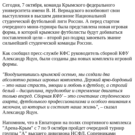
Сегодня, 7 октября, команда Крымского федерального
университета имени В. И. Вернадского возобновит свои
выступления в высшем дивизионе Национальной
студенческой футбольной лиги России. А перед стартом
очередного мини-турнира была представлена новая игровая
форма, в которой крымские футболисты будут добиваться
поставленной цели – второй раз подряд завоевать звание
сильнейшей студенческой команды России.
Как сообщил пресс-службе КФС руководитель сборной КФУ
Александр Яцун, были созданы два новых комплекта игровой
формы.
"Воодушевившись крымской осенью, мы создали два
абсолютно разных игровых комплекта. Дерзкий ярко-бордовый
– это наша страсть, эмоции и любовь к футболу, а строгий
белый – дисциплина, трудолюбие и стремление двигаться
только вперед. Сборная КФУ – это сочетание студенческого
азарта, футбольного профессионализма и особого внимания к
мелочам, из которых и состоит наша жизнь",
– сказал
Александр Яцун.
Напомним, что в Евпатории на полях спортивного комплекса
"Арена-Крым" с 7 по 9 октября пройдет очередной турнир
группы "А" высшего дивизиона НСФЛ. Соперниками