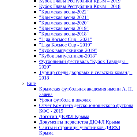
Кубок Главы Республики Крым – 2019
Кубок Главы Республики Крым – 2018
"Крымская весна-2022"
"Крымская весна-2021"
"Крымская весна-2020"
"Крымская весна-2019"
"Крымская весна-2018"
"Liga Космос Cup - 2021"
"Liga Космос Cup - 2019"
"Кубок выпускников-2019"
"Кубок выпускников-2018"
Футбольный фестиваль "Кубок Тавриды –
2020"
Турнир среди дворовых и сельских команд -
2018
Еще
Крымская футбольная академия имени А. Н.
Заяева
Уроки футбола в школах
Отчет Комитета детско-юношеского футбола
КФС - 2019
Логотип ДЮФЛ Крыма
Документы первенства ДЮФЛ Крыма
Сайты и страницы участников ДЮФЛ
Крыма