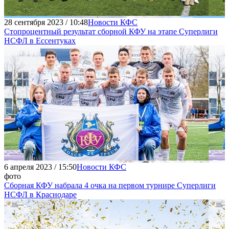
28 сентября 2023 / 10:48
Новости КФС
Стопроцентный результат сборной КФУ на этапе Суперлиги
НСФЛ в Ессентуках
6 апреля 2023 / 15:50
Новости КФС
фото
Сборная КФУ набрала 4 очка на первом турнире Суперлиги
НСФЛ в Краснодаре