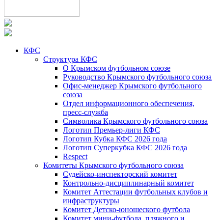
КФС
Структура КФС
О Крымском футбольном союзе
Руководство Крымского футбольного союза
Офис-менеджер Крымского футбольного
союза
Отдел информационного обеспечения,
пресс-служба
Символика Крымского футбольного союза
Логотип Премьер-лиги КФС
Логотип Кубка КФС 2026 года
Логотип Суперкубка КФС 2026 года
Respect
Комитеты Крымского футбольного союза
Судейско-инспекторский комитет
Контрольно-дисциплинарный комитет
Комитет Аттестации футбольных клубов и
инфраструктуры
Комитет Детско-юношеского футбола
Комитет мини-футбола, пляжного и