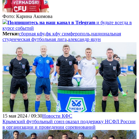
Фото: Карина Акимова
Подпишитесь
на наш канал в Telegram
и будьте всегда в
курсе событий
Метки:
сборная кфу
,
фк кфу симферополь
,
национальная
студенческая футбольная лига
,
александр яцун
15 мая 2024 / 09:30
Новости КФС
Крымский футбольный союз оказал поддержку НСФЛ России
в организации и проведении соревнований