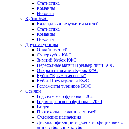
Статистика
Команды
Новости
Кубок КФС
Календарь и результаты матчей
Статистика
Команды
Новости
Другие турниры
Онлайн матчей
Суперкубок КФС
Зимний Кубок КФС
Переходные матчи Премьер-лиги КФС
Открытый зимний Кубок КФС
Кубок "Крымская весна"
Кубок Премьер-лиги КФС
Регламенты турниров КФС
Ссылки
Год сельского футбола – 2021
Год ветеранского футбола – 2020
Видео
Протокольные данные матчей
Судейские назначения
Дисквалификации игроков и официальных
лиц футбольных клубов