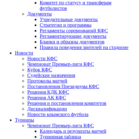
Комитет по статусу и трансферам
футболистов
Документы
Учредительные документы
Стратегии и программы
Регламенты соревнований КФС
Регламентирующие документы
Бланки и образцы документов
Правила поведения зрителей на стадионе
Новости
Новости КФС
Чемпионат Премьер-лиги КФС
Кубок КФС
Судейские назначения
Протоколы матчей
Постановления Президиума КФС
Решения КДК КФС
Решения АК КФС
Решения и постановления комитетов
Дисквалификации
Новости крымского футбола
Турниры
Чемпионат Премьер-лиги КФС
Календарь и результаты матчей
Турнирная таблица