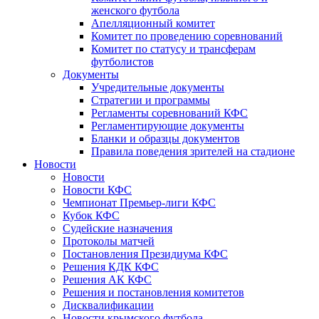
женского футбола
Апелляционный комитет
Комитет по проведению соревнований
Комитет по статусу и трансферам
футболистов
Документы
Учредительные документы
Стратегии и программы
Регламенты соревнований КФС
Регламентирующие документы
Бланки и образцы документов
Правила поведения зрителей на стадионе
Новости
Новости
Новости КФС
Чемпионат Премьер-лиги КФС
Кубок КФС
Судейские назначения
Протоколы матчей
Постановления Президиума КФС
Решения КДК КФС
Решения АК КФС
Решения и постановления комитетов
Дисквалификации
Новости крымского футбола