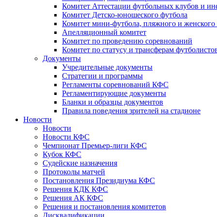
Комитет Аттестации футбольных клубов и и
Комитет Детско-юношеского футбола
Комитет мини-футбола, пляжного и женского
Апелляционный комитет
Комитет по проведению соревнований
Комитет по статусу и трансферам футболисто
Документы
Учредительные документы
Стратегии и программы
Регламенты соревнований КФС
Регламентирующие документы
Бланки и образцы документов
Правила поведения зрителей на стадионе
Новости
Новости
Новости КФС
Чемпионат Премьер-лиги КФС
Кубок КФС
Судейские назначения
Протоколы матчей
Постановления Президиума КФС
Решения КДК КФС
Решения АК КФС
Решения и постановления комитетов
Дисквалификации