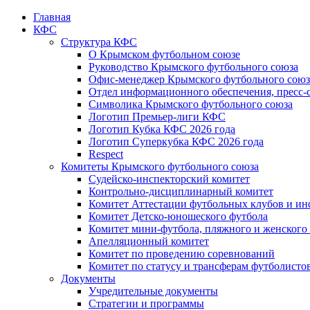
Главная
КФС
Структура КФС
О Крымском футбольном союзе
Руководство Крымского футбольного союза
Офис-менеджер Крымского футбольного союз
Отдел информационного обеспечения, пресс-
Символика Крымского футбольного союза
Логотип Премьер-лиги КФС
Логотип Кубка КФС 2026 года
Логотип Суперкубка КФС 2026 года
Respect
Комитеты Крымского футбольного союза
Судейско-инспекторский комитет
Контрольно-дисциплинарный комитет
Комитет Аттестации футбольных клубов и и
Комитет Детско-юношеского футбола
Комитет мини-футбола, пляжного и женского
Апелляционный комитет
Комитет по проведению соревнований
Комитет по статусу и трансферам футболисто
Документы
Учредительные документы
Стратегии и программы