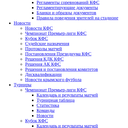
Регламенты соревнований КФС
Регламентирующие документы
Бланки и образцы документов
Правила поведения зрителей на стадионе
Новости
Новости КФС
Чемпионат Премьер-лиги КФС
Кубок КФС
Судейские назначения
Протоколы матчей
Постановления Президиума КФС
Решения КДК КФС
Решения АК КФС
Решения и постановления комитетов
Дисквалификации
Новости крымского футбола
Турниры
Чемпионат Премьер-лиги КФС
Календарь и результаты матчей
Турнирная таблица
Статистика
Команды
Новости
Кубок КФС
Календарь и результаты матчей