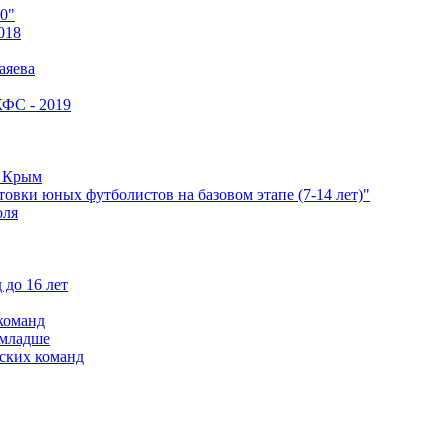
0"
018
аяева
КФС - 2019
е Крым
овки юных футболистов на базовом этапе (7-14 лет)"
оля
 до 16 лет
команд
 младше
ских команд