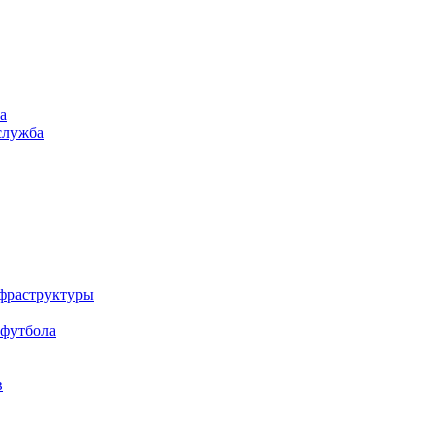
а
служба
нфраструктуры
 футбола
в