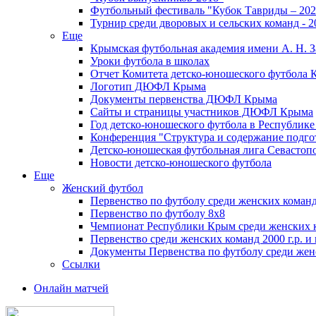
Футбольный фестиваль "Кубок Тавриды – 202
Турнир среди дворовых и сельских команд - 2
Еще
Крымская футбольная академия имени А. Н. З
Уроки футбола в школах
Отчет Комитета детско-юношеского футбола 
Логотип ДЮФЛ Крыма
Документы первенства ДЮФЛ Крыма
Сайты и страницы участников ДЮФЛ Крыма
Год детско-юношеского футбола в Республик
Конференция "Структура и содержание подгот
Детско-юношеская футбольная лига Севастоп
Новости детско-юношеского футбола
Еще
Женский футбол
Первенство по футболу среди женских команд
Первенство по футболу 8х8
Чемпионат Республики Крым среди женских 
Первенство среди женских команд 2000 г.р. и
Документы Первенства по футболу среди жен
Ссылки
Онлайн матчей