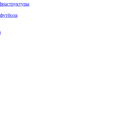
нфраструктуры
 футбола
в