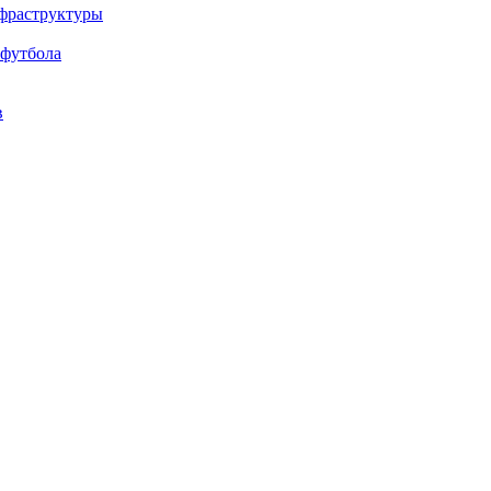
нфраструктуры
 футбола
в