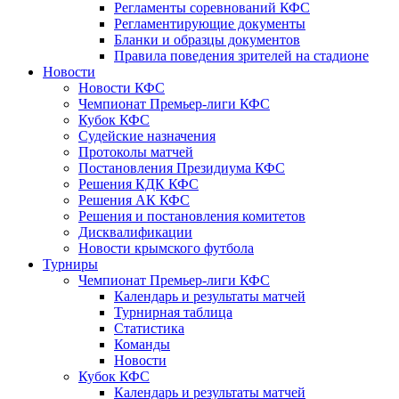
Регламенты соревнований КФС
Регламентирующие документы
Бланки и образцы документов
Правила поведения зрителей на стадионе
Новости
Новости КФС
Чемпионат Премьер-лиги КФС
Кубок КФС
Судейские назначения
Протоколы матчей
Постановления Президиума КФС
Решения КДК КФС
Решения АК КФС
Решения и постановления комитетов
Дисквалификации
Новости крымского футбола
Турниры
Чемпионат Премьер-лиги КФС
Календарь и результаты матчей
Турнирная таблица
Статистика
Команды
Новости
Кубок КФС
Календарь и результаты матчей