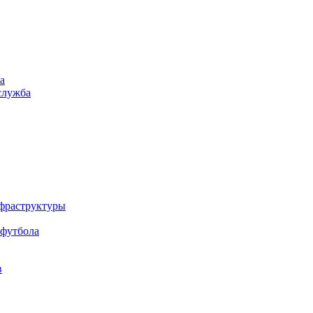
а
служба
нфраструктуры
 футбола
в