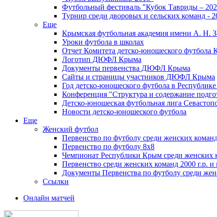
Футбольный фестиваль "Кубок Тавриды – 202
Турнир среди дворовых и сельских команд - 2
Еще
Крымская футбольная академия имени А. Н. З
Уроки футбола в школах
Отчет Комитета детско-юношеского футбола 
Логотип ДЮФЛ Крыма
Документы первенства ДЮФЛ Крыма
Сайты и страницы участников ДЮФЛ Крыма
Год детско-юношеского футбола в Республик
Конференция "Структура и содержание подгот
Детско-юношеская футбольная лига Севастоп
Новости детско-юношеского футбола
Еще
Женский футбол
Первенство по футболу среди женских команд
Первенство по футболу 8х8
Чемпионат Республики Крым среди женских 
Первенство среди женских команд 2000 г.р. и
Документы Первенства по футболу среди жен
Ссылки
Онлайн матчей