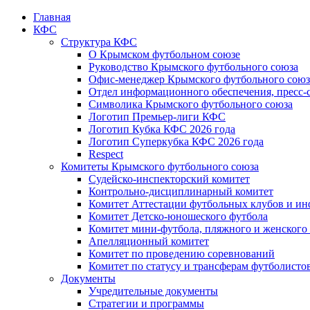
Главная
КФС
Структура КФС
О Крымском футбольном союзе
Руководство Крымского футбольного союза
Офис-менеджер Крымского футбольного союз
Отдел информационного обеспечения, пресс-
Символика Крымского футбольного союза
Логотип Премьер-лиги КФС
Логотип Кубка КФС 2026 года
Логотип Суперкубка КФС 2026 года
Respect
Комитеты Крымского футбольного союза
Судейско-инспекторский комитет
Контрольно-дисциплинарный комитет
Комитет Аттестации футбольных клубов и и
Комитет Детско-юношеского футбола
Комитет мини-футбола, пляжного и женского
Апелляционный комитет
Комитет по проведению соревнований
Комитет по статусу и трансферам футболисто
Документы
Учредительные документы
Стратегии и программы