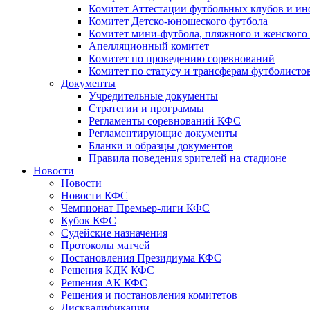
Комитет Аттестации футбольных клубов и и
Комитет Детско-юношеского футбола
Комитет мини-футбола, пляжного и женского
Апелляционный комитет
Комитет по проведению соревнований
Комитет по статусу и трансферам футболисто
Документы
Учредительные документы
Стратегии и программы
Регламенты соревнований КФС
Регламентирующие документы
Бланки и образцы документов
Правила поведения зрителей на стадионе
Новости
Новости
Новости КФС
Чемпионат Премьер-лиги КФС
Кубок КФС
Судейские назначения
Протоколы матчей
Постановления Президиума КФС
Решения КДК КФС
Решения АК КФС
Решения и постановления комитетов
Дисквалификации