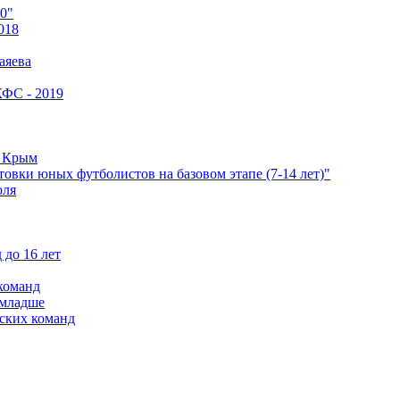
0"
018
аяева
КФС - 2019
е Крым
овки юных футболистов на базовом этапе (7-14 лет)"
оля
 до 16 лет
команд
 младше
ских команд