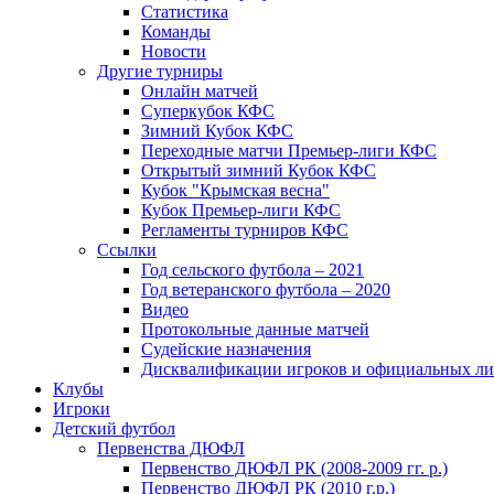
Статистика
Команды
Новости
Другие турниры
Онлайн матчей
Суперкубок КФС
Зимний Кубок КФС
Переходные матчи Премьер-лиги КФС
Открытый зимний Кубок КФС
Кубок "Крымская весна"
Кубок Премьер-лиги КФС
Регламенты турниров КФС
Ссылки
Год сельского футбола – 2021
Год ветеранского футбола – 2020
Видео
Протокольные данные матчей
Судейские назначения
Дисквалификации игроков и официальных ли
Клубы
Игроки
Детский футбол
Первенства ДЮФЛ
Первенство ДЮФЛ РК (2008-2009 гг. р.)
Первенство ДЮФЛ РК (2010 г.р.)