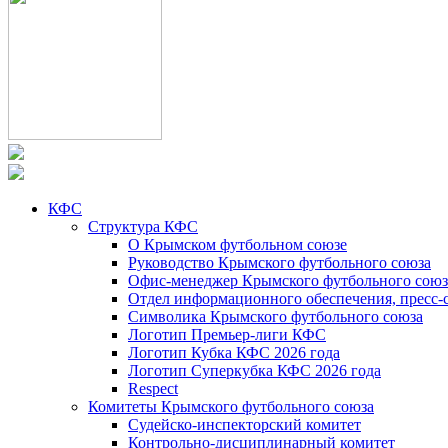
КФС
Структура КФС
О Крымском футбольном союзе
Руководство Крымского футбольного союза
Офис-менеджер Крымского футбольного союз
Отдел информационного обеспечения, пресс-
Символика Крымского футбольного союза
Логотип Премьер-лиги КФС
Логотип Кубка КФС 2026 года
Логотип Суперкубка КФС 2026 года
Respect
Комитеты Крымского футбольного союза
Судейско-инспекторский комитет
Контрольно-дисциплинарный комитет