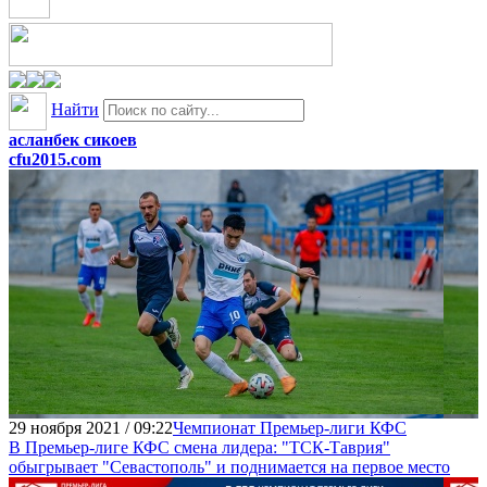
Найти
асланбек сикоев
cfu2015.com
29 ноября 2021 / 09:22
Чемпионат Премьер-лиги КФС
В Премьер-лиге КФС смена лидера: "ТСК-Таврия"
обыгрывает "Севастополь" и поднимается на первое место