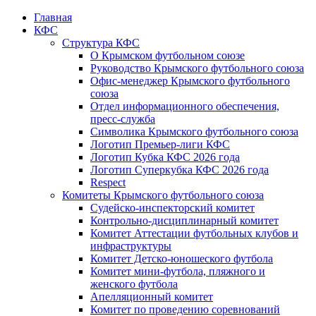
Главная
КФС
Структура КФС
О Крымском футбольном союзе
Руководство Крымского футбольного союза
Офис-менеджер Крымского футбольного
союза
Отдел информационного обеспечения,
пресс-служба
Символика Крымского футбольного союза
Логотип Премьер-лиги КФС
Логотип Кубка КФС 2026 года
Логотип Суперкубка КФС 2026 года
Respect
Комитеты Крымского футбольного союза
Судейско-инспекторский комитет
Контрольно-дисциплинарный комитет
Комитет Аттестации футбольных клубов и
инфраструктуры
Комитет Детско-юношеского футбола
Комитет мини-футбола, пляжного и
женского футбола
Апелляционный комитет
Комитет по проведению соревнований