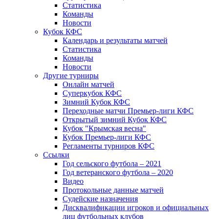
Статистика
Команды
Новости
Кубок КФС
Календарь и результаты матчей
Статистика
Команды
Новости
Другие турниры
Онлайн матчей
Суперкубок КФС
Зимний Кубок КФС
Переходные матчи Премьер-лиги КФС
Открытый зимний Кубок КФС
Кубок "Крымская весна"
Кубок Премьер-лиги КФС
Регламенты турниров КФС
Ссылки
Год сельского футбола – 2021
Год ветеранского футбола – 2020
Видео
Протокольные данные матчей
Судейские назначения
Дисквалификации игроков и официальных
лиц футбольных клубов