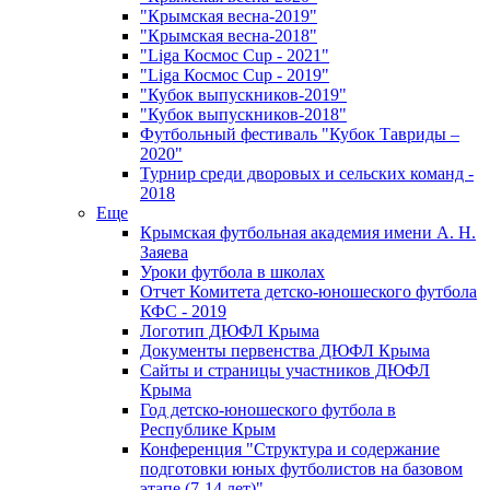
"Крымская весна-2019"
"Крымская весна-2018"
"Liga Космос Cup - 2021"
"Liga Космос Cup - 2019"
"Кубок выпускников-2019"
"Кубок выпускников-2018"
Футбольный фестиваль "Кубок Тавриды –
2020"
Турнир среди дворовых и сельских команд -
2018
Еще
Крымская футбольная академия имени А. Н.
Заяева
Уроки футбола в школах
Отчет Комитета детско-юношеского футбола
КФС - 2019
Логотип ДЮФЛ Крыма
Документы первенства ДЮФЛ Крыма
Сайты и страницы участников ДЮФЛ
Крыма
Год детско-юношеского футбола в
Республике Крым
Конференция "Структура и содержание
подготовки юных футболистов на базовом
этапе (7-14 лет)"