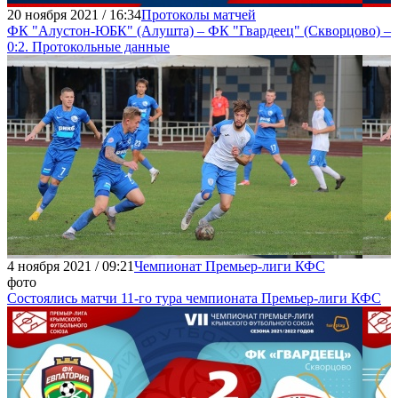
20 ноября 2021 / 16:34
Протоколы матчей
ФК "Алустон-ЮБК" (Алушта) – ФК "Гвардеец" (Скворцово) –
0:2. Протокольные данные
4 ноября 2021 / 09:21
Чемпионат Премьер-лиги КФС
фото
Состоялись матчи 11-го тура чемпионата Премьер-лиги КФС