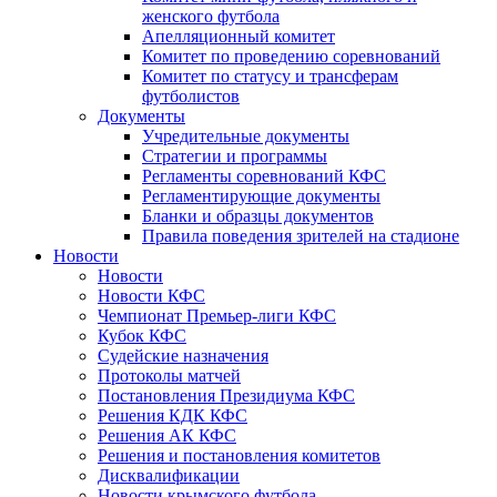
женского футбола
Апелляционный комитет
Комитет по проведению соревнований
Комитет по статусу и трансферам
футболистов
Документы
Учредительные документы
Стратегии и программы
Регламенты соревнований КФС
Регламентирующие документы
Бланки и образцы документов
Правила поведения зрителей на стадионе
Новости
Новости
Новости КФС
Чемпионат Премьер-лиги КФС
Кубок КФС
Судейские назначения
Протоколы матчей
Постановления Президиума КФС
Решения КДК КФС
Решения АК КФС
Решения и постановления комитетов
Дисквалификации
Новости крымского футбола