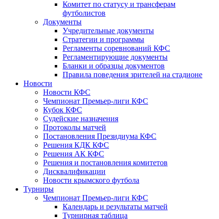
Комитет по статусу и трансферам
футболистов
Документы
Учредительные документы
Стратегии и программы
Регламенты соревнований КФС
Регламентирующие документы
Бланки и образцы документов
Правила поведения зрителей на стадионе
Новости
Новости КФС
Чемпионат Премьер-лиги КФС
Кубок КФС
Судейские назначения
Протоколы матчей
Постановления Президиума КФС
Решения КДК КФС
Решения АК КФС
Решения и постановления комитетов
Дисквалификации
Новости крымского футбола
Турниры
Чемпионат Премьер-лиги КФС
Календарь и результаты матчей
Турнирная таблица