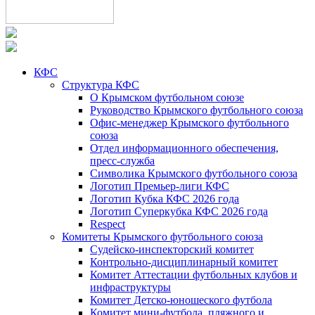
КФС
Структура КФС
О Крымском футбольном союзе
Руководство Крымского футбольного союза
Офис-менеджер Крымского футбольного
союза
Отдел информационного обеспечения,
пресс-служба
Символика Крымского футбольного союза
Логотип Премьер-лиги КФС
Логотип Кубка КФС 2026 года
Логотип Суперкубка КФС 2026 года
Respect
Комитеты Крымского футбольного союза
Судейско-инспекторский комитет
Контрольно-дисциплинарный комитет
Комитет Аттестации футбольных клубов и
инфраструктуры
Комитет Детско-юношеского футбола
Комитет мини-футбола, пляжного и