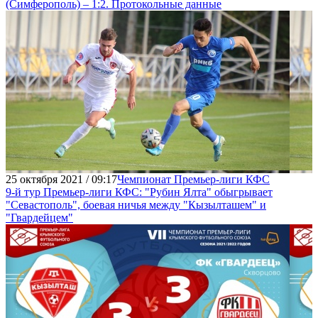
(Симферополь) – 1:2. Протокольные данные
25 октября 2021 / 09:17
Чемпионат Премьер-лиги КФС
9-й тур Премьер-лиги КФС: "Рубин Ялта" обыгрывает
"Севастополь", боевая ничья между "Кызылташем" и
"Гвардейцем"