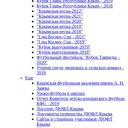
Кубок Главы Республики Крым – 2019
Кубок Главы Республики Крым – 2018
"Крымская весна-2022"
"Крымская весна-2021"
"Крымская весна-2020"
"Крымская весна-2019"
"Крымская весна-2018"
"Liga Космос Cup - 2021"
"Liga Космос Cup - 2019"
"Кубок выпускников-2019"
"Кубок выпускников-2018"
Футбольный фестиваль "Кубок Тавриды –
2020"
Турнир среди дворовых и сельских команд -
2018
Еще
Крымская футбольная академия имени А. Н.
Заяева
Уроки футбола в школах
Отчет Комитета детско-юношеского футбола
КФС - 2019
Логотип ДЮФЛ Крыма
Документы первенства ДЮФЛ Крыма
Сайты и страницы участников ДЮФЛ
Крыма