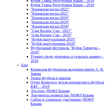
Кубок Главы Республики Крым – 2019
Кубок Главы Республики Крым – 2018
"Крымская весна-2022"
"Крымская весна-2021"
"Крымская весна-2020"
"Крымская весна-2019"
"Крымская весна-2018"
"Liga Космос Cup - 2021"
"Liga Космос Cup - 2019"
"Кубок выпускников-2019"
"Кубок выпускников-2018"
Футбольный фестиваль "Кубок Тавриды –
2020"
Турнир среди дворовых и сельских команд -
2018
Еще
Крымская футбольная академия имени А. Н.
Заяева
Уроки футбола в школах
Отчет Комитета детско-юношеского футбола
КФС - 2019
Логотип ДЮФЛ Крыма
Документы первенства ДЮФЛ Крыма
Сайты и страницы участников ДЮФЛ
Крыма