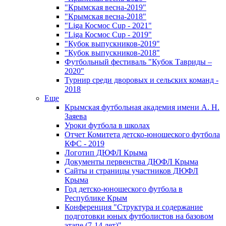
"Крымская весна-2019"
"Крымская весна-2018"
"Liga Космос Cup - 2021"
"Liga Космос Cup - 2019"
"Кубок выпускников-2019"
"Кубок выпускников-2018"
Футбольный фестиваль "Кубок Тавриды –
2020"
Турнир среди дворовых и сельских команд -
2018
Еще
Крымская футбольная академия имени А. Н.
Заяева
Уроки футбола в школах
Отчет Комитета детско-юношеского футбола
КФС - 2019
Логотип ДЮФЛ Крыма
Документы первенства ДЮФЛ Крыма
Сайты и страницы участников ДЮФЛ
Крыма
Год детско-юношеского футбола в
Республике Крым
Конференция "Структура и содержание
подготовки юных футболистов на базовом
этапе (7-14 лет)"