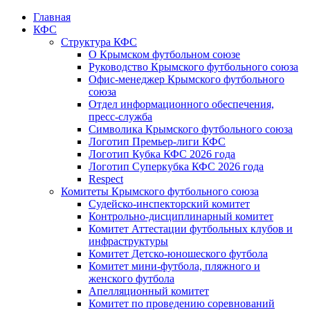
Главная
КФС
Структура КФС
О Крымском футбольном союзе
Руководство Крымского футбольного союза
Офис-менеджер Крымского футбольного
союза
Отдел информационного обеспечения,
пресс-служба
Символика Крымского футбольного союза
Логотип Премьер-лиги КФС
Логотип Кубка КФС 2026 года
Логотип Суперкубка КФС 2026 года
Respect
Комитеты Крымского футбольного союза
Судейско-инспекторский комитет
Контрольно-дисциплинарный комитет
Комитет Аттестации футбольных клубов и
инфраструктуры
Комитет Детско-юношеского футбола
Комитет мини-футбола, пляжного и
женского футбола
Апелляционный комитет
Комитет по проведению соревнований