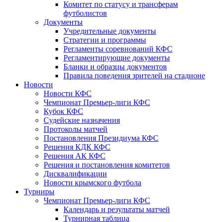
Комитет по статусу и трансферам
футболистов
Документы
Учредительные документы
Стратегии и программы
Регламенты соревнований КФС
Регламентирующие документы
Бланки и образцы документов
Правила поведения зрителей на стадионе
Новости
Новости КФС
Чемпионат Премьер-лиги КФС
Кубок КФС
Судейские назначения
Протоколы матчей
Постановления Президиума КФС
Решения КДК КФС
Решения АК КФС
Решения и постановления комитетов
Дисквалификации
Новости крымского футбола
Турниры
Чемпионат Премьер-лиги КФС
Календарь и результаты матчей
Турнирная таблица