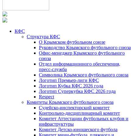
КФС
Структура КФС
О Крымском футбольном союзе
Руководство Крымского футбольного союза
Офис-менеджер Крымского футбольного
союза
Отдел информационного обеспечения,
пресс-служба
Символика Крымского футбольного союза
Логотип Премьер-лиги КФС
Логотип Кубка КФС 2026 года
Логотип Суперкубка КФС 2026 года
Respect
Комитеты Крымского футбольного союза
Судейско-инспекторский комитет
Контрольно-дисциплинарный комитет
Комитет Аттестации футбольных клубов и
инфраструктуры
Комитет Детско-юношеского футбола
Комитет мини-футбола, пляжного и