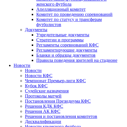
женского футбола
Апелляционный комитет
Комитет по проведению соревнований
Комитет по статусу и трансферам
футболистов
Документы
Учредительные документы
Стратегии и программы
Регламенты соревнований КФС
Регламентирующие документы
Бланки и образцы документов
Правила поведения зрителей на стадионе
Новости
Новости
Новости КФС
Чемпионат Премьер-лиги КФС
Кубок КФС
Судейские назначения
Протоколы матчей
Постановления Президиума КФС
Решения КДК КФС
Решения АК КФС
Решения и постановления комитетов
Дисквалификации
Новости крымского футбола