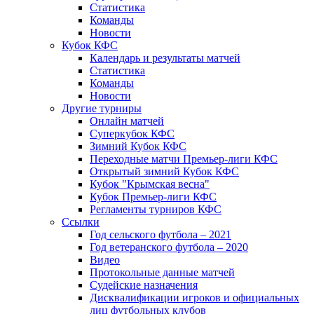
Статистика
Команды
Новости
Кубок КФС
Календарь и результаты матчей
Статистика
Команды
Новости
Другие турниры
Онлайн матчей
Суперкубок КФС
Зимний Кубок КФС
Переходные матчи Премьер-лиги КФС
Открытый зимний Кубок КФС
Кубок "Крымская весна"
Кубок Премьер-лиги КФС
Регламенты турниров КФС
Ссылки
Год сельского футбола – 2021
Год ветеранского футбола – 2020
Видео
Протокольные данные матчей
Судейские назначения
Дисквалификации игроков и официальных
лиц футбольных клубов