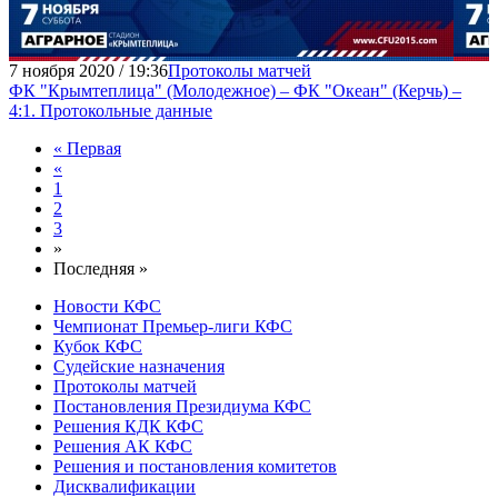
7 ноября 2020 / 19:36
Протоколы матчей
ФК "Крымтеплица" (Молодежное) – ФК "Океан" (Керчь) –
4:1. Протокольные данные
« Первая
«
1
2
3
»
Последняя »
Новости КФС
Чемпионат Премьер-лиги КФС
Кубок КФС
Судейские назначения
Протоколы матчей
Постановления Президиума КФС
Решения КДК КФС
Решения АК КФС
Решения и постановления комитетов
Дисквалификации