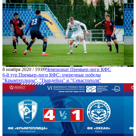
8 ноября 2020 / 19:09
Чемпионат Премьер-лиги КФС
6-й тур Премьер-лиги КФС: очередные победы
"Крымтеплицы", "Гвардейца" и "Севастополя"