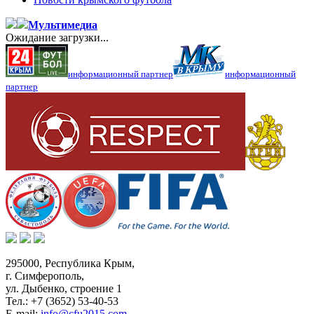
Мультимедиа
Ожидание загрузки...
информационный партнер
информационный
партнер
295000,
Республика Крым
,
г. Симферополь
,
ул. Дыбенко, строение 1
Тел.:
+7 (3652) 53-40-53
E-mail:
info@cfu2015.com