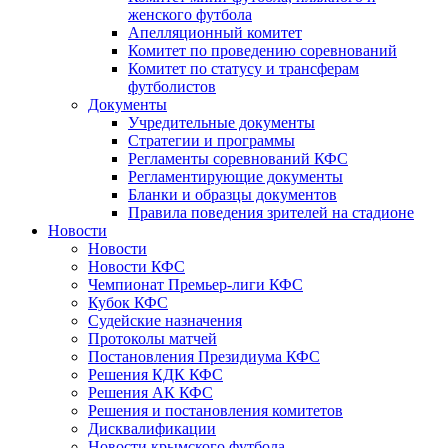
женского футбола
Апелляционный комитет
Комитет по проведению соревнований
Комитет по статусу и трансферам
футболистов
Документы
Учредительные документы
Стратегии и программы
Регламенты соревнований КФС
Регламентирующие документы
Бланки и образцы документов
Правила поведения зрителей на стадионе
Новости
Новости
Новости КФС
Чемпионат Премьер-лиги КФС
Кубок КФС
Судейские назначения
Протоколы матчей
Постановления Президиума КФС
Решения КДК КФС
Решения АК КФС
Решения и постановления комитетов
Дисквалификации
Новости крымского футбола