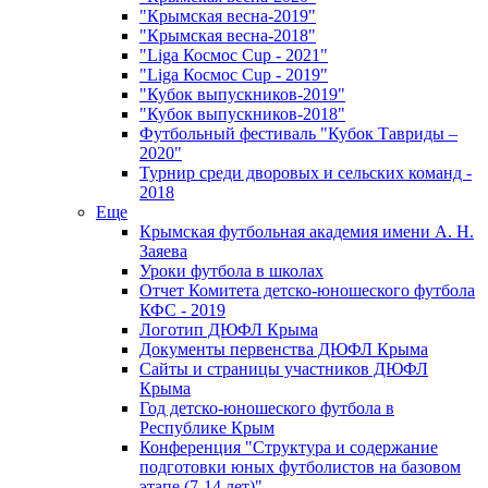
"Крымская весна-2019"
"Крымская весна-2018"
"Liga Космос Cup - 2021"
"Liga Космос Cup - 2019"
"Кубок выпускников-2019"
"Кубок выпускников-2018"
Футбольный фестиваль "Кубок Тавриды –
2020"
Турнир среди дворовых и сельских команд -
2018
Еще
Крымская футбольная академия имени А. Н.
Заяева
Уроки футбола в школах
Отчет Комитета детско-юношеского футбола
КФС - 2019
Логотип ДЮФЛ Крыма
Документы первенства ДЮФЛ Крыма
Сайты и страницы участников ДЮФЛ
Крыма
Год детско-юношеского футбола в
Республике Крым
Конференция "Структура и содержание
подготовки юных футболистов на базовом
этапе (7-14 лет)"