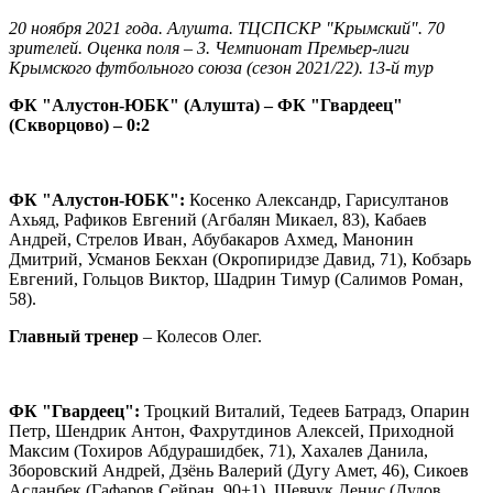
20 ноября 2021 года. Алушта. ТЦСПСКР "Крымский". 70
зрителей. Оценка поля – 3. Чемпионат Премьер-лиги
Крымского футбольного союза (сезон 2021/22). 13-й тур
ФК "Алустон-ЮБК" (Алушта) – ФК "Гвардеец"
(Скворцово) – 0:2
ФК "Алустон-ЮБК":
Косенко Александр, Гарисултанов
Ахьяд, Рафиков Евгений (Агбалян Микаел, 83), Кабаев
Андрей, Стрелов Иван, Абубакаров Ахмед, Манонин
Дмитрий, Усманов Бекхан (Окропиридзе Давид, 71), Кобзарь
Евгений, Гольцов Виктор, Шадрин Тимур (Салимов Роман,
58).
Главный тренер
– Колесов Олег.
ФК "Гвардеец":
Троцкий Виталий, Тедеев Батрадз, Опарин
Петр, Шендрик Антон, Фахрутдинов Алексей, Приходной
Максим (Тохиров Абдурашидбек, 71), Хахалев Данила,
Зборовский Андрей, Дзёнь Валерий (Дугу Амет, 46), Сикоев
Асланбек (Гафаров Сейран, 90+1), Шевчук Денис (Дудов