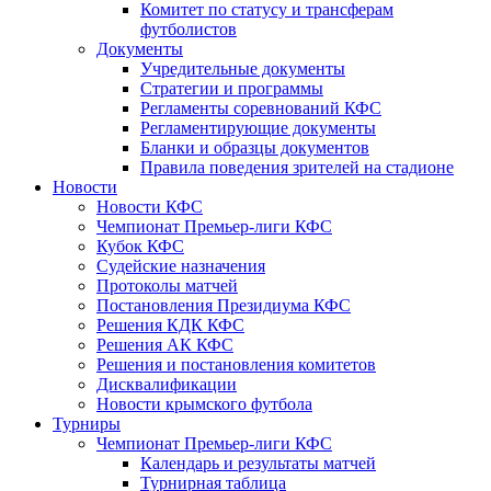
Комитет по статусу и трансферам
футболистов
Документы
Учредительные документы
Стратегии и программы
Регламенты соревнований КФС
Регламентирующие документы
Бланки и образцы документов
Правила поведения зрителей на стадионе
Новости
Новости КФС
Чемпионат Премьер-лиги КФС
Кубок КФС
Судейские назначения
Протоколы матчей
Постановления Президиума КФС
Решения КДК КФС
Решения АК КФС
Решения и постановления комитетов
Дисквалификации
Новости крымского футбола
Турниры
Чемпионат Премьер-лиги КФС
Календарь и результаты матчей
Турнирная таблица