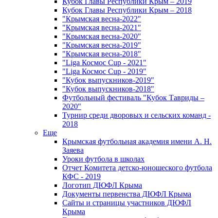
Кубок Главы Республики Крым – 2019
Кубок Главы Республики Крым – 2018
"Крымская весна-2022"
"Крымская весна-2021"
"Крымская весна-2020"
"Крымская весна-2019"
"Крымская весна-2018"
"Liga Космос Cup - 2021"
"Liga Космос Cup - 2019"
"Кубок выпускников-2019"
"Кубок выпускников-2018"
Футбольный фестиваль "Кубок Тавриды –
2020"
Турнир среди дворовых и сельских команд -
2018
Еще
Крымская футбольная академия имени А. Н.
Заяева
Уроки футбола в школах
Отчет Комитета детско-юношеского футбола
КФС - 2019
Логотип ДЮФЛ Крыма
Документы первенства ДЮФЛ Крыма
Сайты и страницы участников ДЮФЛ
Крыма