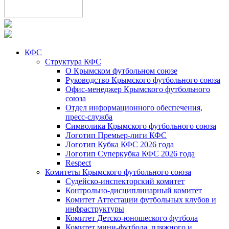
КФС
Структура КФС
О Крымском футбольном союзе
Руководство Крымского футбольного союза
Офис-менеджер Крымского футбольного
союза
Отдел информационного обеспечения,
пресс-служба
Символика Крымского футбольного союза
Логотип Премьер-лиги КФС
Логотип Кубка КФС 2026 года
Логотип Суперкубка КФС 2026 года
Respect
Комитеты Крымского футбольного союза
Судейско-инспекторский комитет
Контрольно-дисциплинарный комитет
Комитет Аттестации футбольных клубов и
инфраструктуры
Комитет Детско-юношеского футбола
Комитет мини-футбола, пляжного и