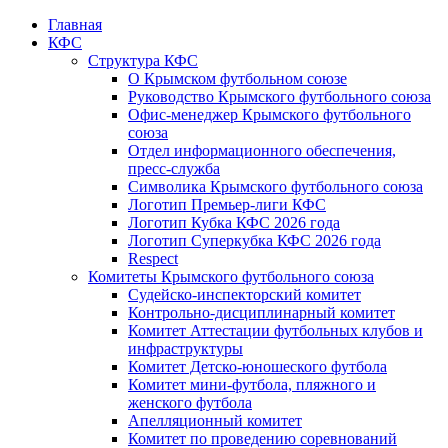
Главная
КФС
Структура КФС
О Крымском футбольном союзе
Руководство Крымского футбольного союза
Офис-менеджер Крымского футбольного
союза
Отдел информационного обеспечения,
пресс-служба
Символика Крымского футбольного союза
Логотип Премьер-лиги КФС
Логотип Кубка КФС 2026 года
Логотип Суперкубка КФС 2026 года
Respect
Комитеты Крымского футбольного союза
Судейско-инспекторский комитет
Контрольно-дисциплинарный комитет
Комитет Аттестации футбольных клубов и
инфраструктуры
Комитет Детско-юношеского футбола
Комитет мини-футбола, пляжного и
женского футбола
Апелляционный комитет
Комитет по проведению соревнований