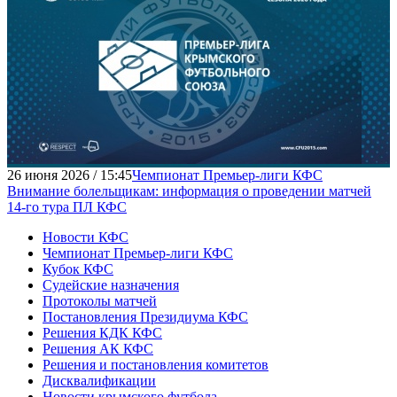
26 июня 2026 / 15:45
Чемпионат Премьер-лиги КФС
Внимание болельщикам: информация о проведении матчей
14-го тура ПЛ КФС
Новости КФС
Чемпионат Премьер-лиги КФС
Кубок КФС
Судейские назначения
Протоколы матчей
Постановления Президиума КФС
Решения КДК КФС
Решения АК КФС
Решения и постановления комитетов
Дисквалификации
Новости крымского футбола