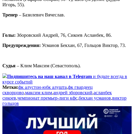
Игорь, 55).
Тренер
– Базилевич Вячеслав.
Голы:
Зборовский Андрей, 76, Сикоев Асланбек, 86.
Предупреждения:
Усманов Бекхан, 67, Гольцов Виктор, 73.
Судья
– Клим Максим (Севастополь).
Подпишитесь
на наш канал в Telegram
и будьте всегда в
курсе событий
Метки:
фк алустон-юбк алушта
,
фк гвардеец
скворцово
,
максим клим
,
андрей зборовский
,
асланбек
сикоев
,
чемпионат премьер-лиги кфс
,
бекхан усманов
,
виктор
гольцов