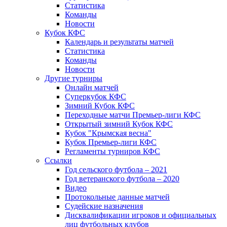
Статистика
Команды
Новости
Кубок КФС
Календарь и результаты матчей
Статистика
Команды
Новости
Другие турниры
Онлайн матчей
Суперкубок КФС
Зимний Кубок КФС
Переходные матчи Премьер-лиги КФС
Открытый зимний Кубок КФС
Кубок "Крымская весна"
Кубок Премьер-лиги КФС
Регламенты турниров КФС
Ссылки
Год сельского футбола – 2021
Год ветеранского футбола – 2020
Видео
Протокольные данные матчей
Судейские назначения
Дисквалификации игроков и официальных
лиц футбольных клубов