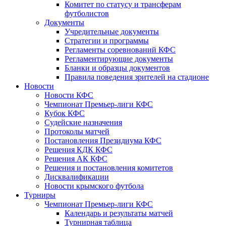
Комитет по статусу и трансферам
футболистов
Документы
Учредительные документы
Стратегии и программы
Регламенты соревнований КФС
Регламентирующие документы
Бланки и образцы документов
Правила поведения зрителей на стадионе
Новости
Новости КФС
Чемпионат Премьер-лиги КФС
Кубок КФС
Судейские назначения
Протоколы матчей
Постановления Президиума КФС
Решения КДК КФС
Решения АК КФС
Решения и постановления комитетов
Дисквалификации
Новости крымского футбола
Турниры
Чемпионат Премьер-лиги КФС
Календарь и результаты матчей
Турнирная таблица