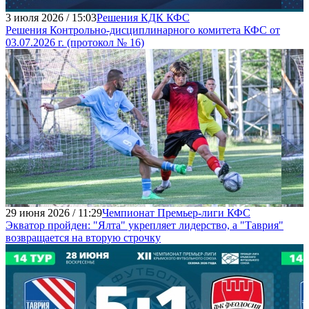
3 июля 2026 / 15:03
Решения КДК КФС
Решения Контрольно-дисциплинарного комитета КФС от
03.07.2026 г. (протокол № 16)
29 июня 2026 / 11:29
Чемпионат Премьер-лиги КФС
Экватор пройден: "Ялта" укрепляет лидерство, а "Таврия"
возвращается на вторую строчку