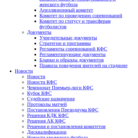
женского футбола
Апелляционный комитет
Комитет по проведению соревнований
Комитет по статусу и трансферам
футболистов
Документы
Учредительные документы
Стратегии и программы
Регламенты соревнований КФС
Регламентирующие документы
Бланки и образцы документов
Правила поведения зрителей на стадионе
Новости
Новости
Новости КФС
Чемпионат Премьер-лиги КФС
Кубок КФС
Судейские назначения
Протоколы матчей
Постановления Президиума КФС
Решения КДК КФС
Решения АК КФС
Решения и постановления комитетов
Дисквалификации
Новости крымского футбола