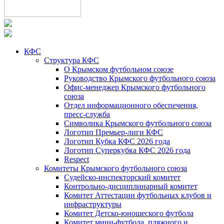
КФС
Структура КФС
О Крымском футбольном союзе
Руководство Крымского футбольного союза
Офис-менеджер Крымского футбольного
союза
Отдел информационного обеспечения,
пресс-служба
Символика Крымского футбольного союза
Логотип Премьер-лиги КФС
Логотип Кубка КФС 2026 года
Логотип Суперкубка КФС 2026 года
Respect
Комитеты Крымского футбольного союза
Судейско-инспекторский комитет
Контрольно-дисциплинарный комитет
Комитет Аттестации футбольных клубов и
инфраструктуры
Комитет Детско-юношеского футбола
Комитет мини-футбола, пляжного и