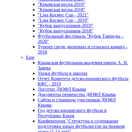
"Крымская весна-2019"
"Крымская весна-2018"
"Liga Космос Cup - 2021"
"Liga Космос Cup - 2019"
"Кубок выпускников-2019"
"Кубок выпускников-2018"
Футбольный фестиваль "Кубок Тавриды –
2020"
Турнир среди дворовых и сельских команд -
2018
Еще
Крымская футбольная академия имени А. Н.
Заяева
Уроки футбола в школах
Отчет Комитета детско-юношеского футбола
КФС - 2019
Логотип ДЮФЛ Крыма
Документы первенства ДЮФЛ Крыма
Сайты и страницы участников ДЮФЛ
Крыма
Год детско-юношеского футбола в
Республике Крым
Конференция "Структура и содержание
подготовки юных футболистов на базовом
этапе (7-14 лет)"