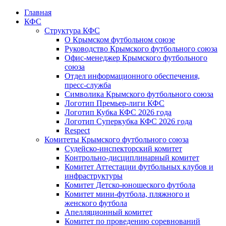
Главная
КФС
Структура КФС
О Крымском футбольном союзе
Руководство Крымского футбольного союза
Офис-менеджер Крымского футбольного
союза
Отдел информационного обеспечения,
пресс-служба
Символика Крымского футбольного союза
Логотип Премьер-лиги КФС
Логотип Кубка КФС 2026 года
Логотип Суперкубка КФС 2026 года
Respect
Комитеты Крымского футбольного союза
Судейско-инспекторский комитет
Контрольно-дисциплинарный комитет
Комитет Аттестации футбольных клубов и
инфраструктуры
Комитет Детско-юношеского футбола
Комитет мини-футбола, пляжного и
женского футбола
Апелляционный комитет
Комитет по проведению соревнований