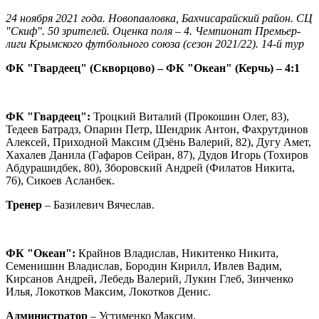
24 ноября 2021 года. Новопавловка, Бахчисарайский район. СЦ
"Скиф". 50 зрителей. Оценка поля – 4. Чемпионат Премьер-
лиги Крымского футбольного союза (сезон 2021/22). 14-й тур
ФК "Гвардеец" (Скворцово) – ФК "Океан" (Керчь) – 4:1
ФК "Гвардеец":
Троцкий Виталий (Прокошин Олег, 83),
Тедеев Батрадз, Опарин Петр, Шендрик Антон, Фахрутдинов
Алексей, Приходной Максим (Дзёнь Валерий, 82), Дугу Амет,
Хахалев Данила (Гафаров Сейран, 87), Дудов Игорь (Тохиров
Абдурашидбек, 80), Зборовский Андрей (Филатов Никита,
76), Сикоев Асланбек.
Тренер
– Базилевич Вячеслав.
ФК "Океан":
Крайнов Владислав, Никитенко Никита,
Семенишин Владислав, Бородин Кирилл, Ивлев Вадим,
Кирсанов Андрей, Лебедь Валерий, Лукин Глеб, Зинченко
Илья, Локотков Максим, Локотков Денис.
Администратор
– Устименко Максим.