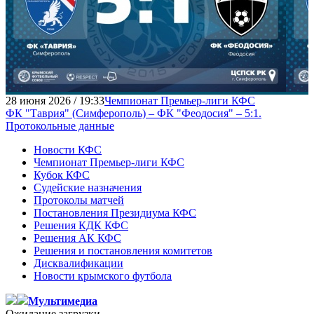
28 июня 2026 / 19:33
Чемпионат Премьер-лиги КФС
ФК "Таврия" (Симферополь) – ФК "Феодосия" – 5:1.
Протокольные данные
Новости КФС
Чемпионат Премьер-лиги КФС
Кубок КФС
Судейские назначения
Протоколы матчей
Постановления Президиума КФС
Решения КДК КФС
Решения АК КФС
Решения и постановления комитетов
Дисквалификации
Новости крымского футбола
Мультимедиа
Ожидание загрузки...