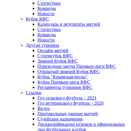
Статистика
Команды
Новости
Кубок КФС
Календарь и результаты матчей
Статистика
Команды
Новости
Другие турниры
Онлайн матчей
Суперкубок КФС
Зимний Кубок КФС
Переходные матчи Премьер-лиги КФС
Открытый зимний Кубок КФС
Кубок "Крымская весна"
Кубок Премьер-лиги КФС
Регламенты турниров КФС
Ссылки
Год сельского футбола – 2021
Год ветеранского футбола – 2020
Видео
Протокольные данные матчей
Судейские назначения
Дисквалификации игроков и официальных
лиц футбольных клубов