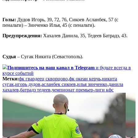
Голы:
Дудов Игорь, 39, 72, 76, Сикоев Асланбек, 57 (с
пенальти) – Зинченко Илья, 45 (с пенальти).
Предупреждения:
Хахалев Данила, 35, Тедеев Батрадз, 43.
Судья
– Сугак Никита (Севастополь).
Подпишитесь
на наш канал в Telegram
и будьте всегда в
курсе событий
Метки:
фк гвардеец скворцово
,
фк океан керчь
,
никита
сугак
,
игорь дудов
,
асланбек сикоев
,
илья зинченко
,
данила
хахалев
,
батрадз тедеев
,
чемпионат премьер-лиги кфс