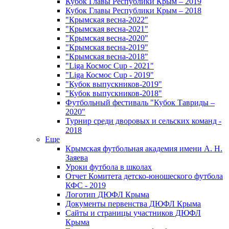
Кубок Главы Республики Крым – 2019
Кубок Главы Республики Крым – 2018
"Крымская весна-2022"
"Крымская весна-2021"
"Крымская весна-2020"
"Крымская весна-2019"
"Крымская весна-2018"
"Liga Космос Cup - 2021"
"Liga Космос Cup - 2019"
"Кубок выпускников-2019"
"Кубок выпускников-2018"
Футбольный фестиваль "Кубок Тавриды –
2020"
Турнир среди дворовых и сельских команд -
2018
Еще
Крымская футбольная академия имени А. Н.
Заяева
Уроки футбола в школах
Отчет Комитета детско-юношеского футбола
КФС - 2019
Логотип ДЮФЛ Крыма
Документы первенства ДЮФЛ Крыма
Сайты и страницы участников ДЮФЛ
Крыма