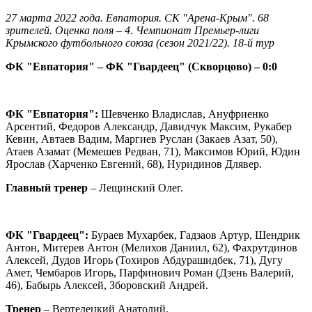
27 марта 2022 года. Евпатория. СК "Арена-Крым". 68
зрителей. Оценка поля – 4. Чемпионат Премьер-лиги
Крымского футбольного союза (сезон 2021/22). 18-й тур
ФК "Евпатория" – ФК "Гвардеец" (Скворцово) – 0:0
ФК "Евпатория":
Шевченко Владислав, Ануфриенко
Арсентий, Федоров Александр, Давидчук Максим, Рукабер
Кевин, Автаев Вадим, Маргиев Руслан (Закаев Азат, 50),
Атаев Азамат (Мемешев Редван, 71), Максимов Юрий, Юдин
Ярослав (Харченко Евгений, 68), Нуридинов Длявер.
Главный тренер
– Лещинский Олег.
ФК "Гвардеец":
Бураев Мухарбек, Гадзаов Артур, Шендрик
Антон, Митерев Антон (Мелихов Даниил, 62), Фахрутдинов
Алексей, Дудов Игорь (Тохиров Абдурашидбек, 71), Дугу
Амет, Чембаров Игорь, Парфинович Роман (Дзень Валерий,
46), Бабырь Алексей, Зборовский Андрей.
Тренер
– Вертелецкий Анатолий.