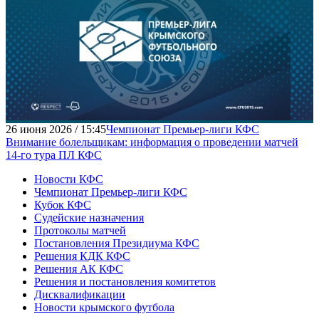
26 июня 2026 / 15:45
Чемпионат Премьер-лиги КФС
Внимание болельщикам: информация о проведении матчей
14-го тура ПЛ КФС
Новости КФС
Чемпионат Премьер-лиги КФС
Кубок КФС
Судейские назначения
Протоколы матчей
Постановления Президиума КФС
Решения КДК КФС
Решения АК КФС
Решения и постановления комитетов
Дисквалификации
Новости крымского футбола