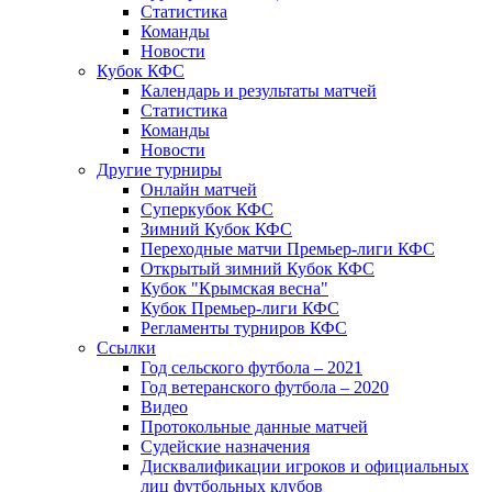
Статистика
Команды
Новости
Кубок КФС
Календарь и результаты матчей
Статистика
Команды
Новости
Другие турниры
Онлайн матчей
Суперкубок КФС
Зимний Кубок КФС
Переходные матчи Премьер-лиги КФС
Открытый зимний Кубок КФС
Кубок "Крымская весна"
Кубок Премьер-лиги КФС
Регламенты турниров КФС
Ссылки
Год сельского футбола – 2021
Год ветеранского футбола – 2020
Видео
Протокольные данные матчей
Судейские назначения
Дисквалификации игроков и официальных
лиц футбольных клубов