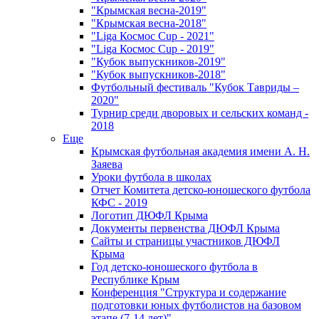
"Крымская весна-2019"
"Крымская весна-2018"
"Liga Космос Cup - 2021"
"Liga Космос Cup - 2019"
"Кубок выпускников-2019"
"Кубок выпускников-2018"
Футбольный фестиваль "Кубок Тавриды –
2020"
Турнир среди дворовых и сельских команд -
2018
Еще
Крымская футбольная академия имени А. Н.
Заяева
Уроки футбола в школах
Отчет Комитета детско-юношеского футбола
КФС - 2019
Логотип ДЮФЛ Крыма
Документы первенства ДЮФЛ Крыма
Сайты и страницы участников ДЮФЛ
Крыма
Год детско-юношеского футбола в
Республике Крым
Конференция "Структура и содержание
подготовки юных футболистов на базовом
этапе (7-14 лет)"