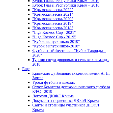
Кубок Главы Республики Крым – 2019
Кубок Главы Республики Крым – 2018
"Крымская весна-2022"
"Крымская весна-2021"
"Крымская весна-2020"
"Крымская весна-2019"
"Крымская весна-2018"
"Liga Космос Cup - 2021"
"Liga Космос Cup - 2019"
"Кубок выпускников-2019"
"Кубок выпускников-2018"
Футбольный фестиваль "Кубок Тавриды –
2020"
Турнир среди дворовых и сельских команд -
2018
Еще
Крымская футбольная академия имени А. Н.
Заяева
Уроки футбола в школах
Отчет Комитета детско-юношеского футбола
КФС - 2019
Логотип ДЮФЛ Крыма
Документы первенства ДЮФЛ Крыма
Сайты и страницы участников ДЮФЛ
Крыма