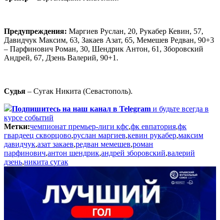
Предупреждения:
Маргиев Руслан, 20, Рукабер Кевин, 57,
Давидчук Максим, 63, Закаев Азат, 65, Мемешев Редван, 90+3
– Парфинович Роман, 30, Шендрик Антон, 61, Зборовский
Андрей, 67, Дзень Валерий, 90+1.
Судья
– Сугак Никита (Севастополь).
Подпишитесь
на наш канал в Telegram
и будьте всегда в
курсе событий
Метки:
чемпионат премьер-лиги кфс
,
фк евпатория
,
фк
гвардеец скворцово
,
руслан маргиев
,
кевин рукабер
,
максим
давидчук
,
азат закаев
,
редван мемешев
,
роман
парфинович
,
антон шендрик
,
андрей зборовский
,
валерий
дзень
,
никита сугак