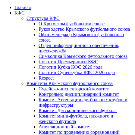
Главная
КФС
Структура КФС
О Крымском футбольном союзе
Руководство Крымского футбольного союза
Офис-менеджер Крымского футбольного
союза
Отдел информационного обеспечения,
пресс-служба
Символика Крымского футбольного союза
Логотип Премьер-лиги КФС
Логотип Кубка КФС 2026 года
Логотип Суперкубка КФС 2026 года
Respect
Комитеты Крымского футбольного союза
Судейско-инспекторский комитет
Контрольно-дисциплинарный комитет
Комитет Аттестации футбольных клубов и
инфраструктуры
Комитет Детско-юношеского футбола
Комитет мини-футбола, пляжного и
женского футбола
Апелляционный комитет
Комитет по проведению соревнований