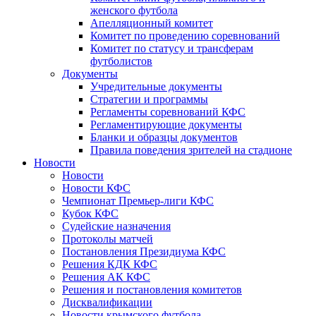
женского футбола
Апелляционный комитет
Комитет по проведению соревнований
Комитет по статусу и трансферам
футболистов
Документы
Учредительные документы
Стратегии и программы
Регламенты соревнований КФС
Регламентирующие документы
Бланки и образцы документов
Правила поведения зрителей на стадионе
Новости
Новости
Новости КФС
Чемпионат Премьер-лиги КФС
Кубок КФС
Судейские назначения
Протоколы матчей
Постановления Президиума КФС
Решения КДК КФС
Решения АК КФС
Решения и постановления комитетов
Дисквалификации
Новости крымского футбола