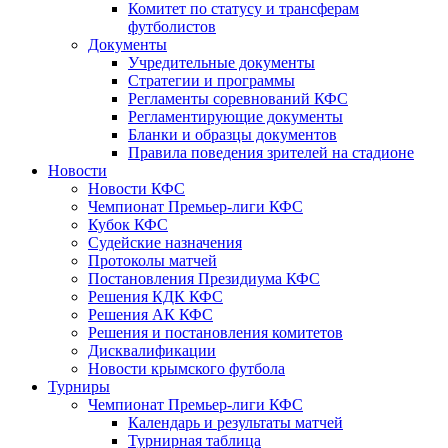
Комитет по статусу и трансферам
футболистов
Документы
Учредительные документы
Стратегии и программы
Регламенты соревнований КФС
Регламентирующие документы
Бланки и образцы документов
Правила поведения зрителей на стадионе
Новости
Новости КФС
Чемпионат Премьер-лиги КФС
Кубок КФС
Судейские назначения
Протоколы матчей
Постановления Президиума КФС
Решения КДК КФС
Решения АК КФС
Решения и постановления комитетов
Дисквалификации
Новости крымского футбола
Турниры
Чемпионат Премьер-лиги КФС
Календарь и результаты матчей
Турнирная таблица