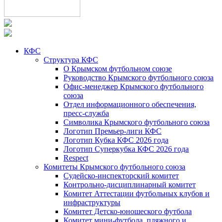
КФС
Структура КФС
О Крымском футбольном союзе
Руководство Крымского футбольного союза
Офис-менеджер Крымского футбольного
союза
Отдел информационного обеспечения,
пресс-служба
Символика Крымского футбольного союза
Логотип Премьер-лиги КФС
Логотип Кубка КФС 2026 года
Логотип Суперкубка КФС 2026 года
Respect
Комитеты Крымского футбольного союза
Судейско-инспекторский комитет
Контрольно-дисциплинарный комитет
Комитет Аттестации футбольных клубов и
инфраструктуры
Комитет Детско-юношеского футбола
Комитет мини-футбола, пляжного и