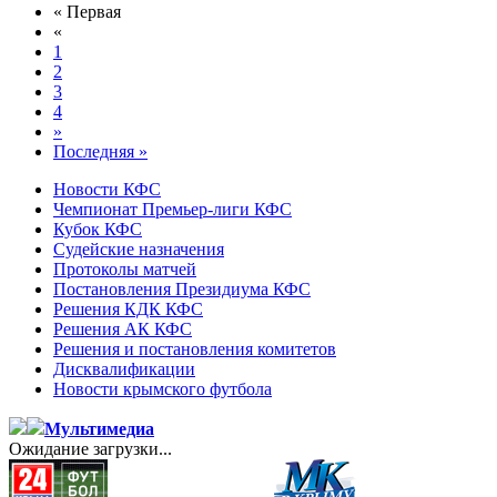
« Первая
«
1
2
3
4
»
Последняя »
Новости КФС
Чемпионат Премьер-лиги КФС
Кубок КФС
Судейские назначения
Протоколы матчей
Постановления Президиума КФС
Решения КДК КФС
Решения АК КФС
Решения и постановления комитетов
Дисквалификации
Новости крымского футбола
Мультимедиа
Ожидание загрузки...