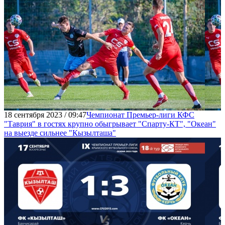
18 сентября 2023 / 09:47
Чемпионат Премьер-лиги КФС
"Таврия" в гостях крупно обыгрывает "Спарту-КТ", "Океан"
на выезде сильнее "Кызылташа"