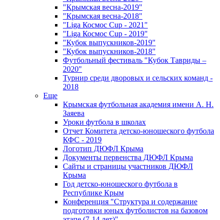
"Крымская весна-2019"
"Крымская весна-2018"
"Liga Космос Cup - 2021"
"Liga Космос Cup - 2019"
"Кубок выпускников-2019"
"Кубок выпускников-2018"
Футбольный фестиваль "Кубок Тавриды –
2020"
Турнир среди дворовых и сельских команд -
2018
Еще
Крымская футбольная академия имени А. Н.
Заяева
Уроки футбола в школах
Отчет Комитета детско-юношеского футбола
КФС - 2019
Логотип ДЮФЛ Крыма
Документы первенства ДЮФЛ Крыма
Сайты и страницы участников ДЮФЛ
Крыма
Год детско-юношеского футбола в
Республике Крым
Конференция "Структура и содержание
подготовки юных футболистов на базовом
этапе (7-14 лет)"