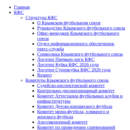
Главная
КФС
Структура КФС
О Крымском футбольном союзе
Руководство Крымского футбольного союза
Офис-менеджер Крымского футбольного
союза
Отдел информационного обеспечения,
пресс-служба
Символика Крымского футбольного союза
Логотип Премьер-лиги КФС
Логотип Кубка КФС 2026 года
Логотип Суперкубка КФС 2026 года
Respect
Комитеты Крымского футбольного союза
Судейско-инспекторский комитет
Контрольно-дисциплинарный комитет
Комитет Аттестации футбольных клубов и
инфраструктуры
Комитет Детско-юношеского футбола
Комитет мини-футбола, пляжного и
женского футбола
Апелляционный комитет
Комитет по проведению соревнований