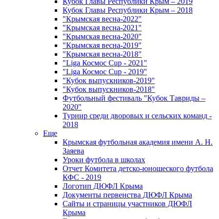
Кубок Главы Республики Крым – 2019
Кубок Главы Республики Крым – 2018
"Крымская весна-2022"
"Крымская весна-2021"
"Крымская весна-2020"
"Крымская весна-2019"
"Крымская весна-2018"
"Liga Космос Cup - 2021"
"Liga Космос Cup - 2019"
"Кубок выпускников-2019"
"Кубок выпускников-2018"
Футбольный фестиваль "Кубок Тавриды –
2020"
Турнир среди дворовых и сельских команд -
2018
Еще
Крымская футбольная академия имени А. Н.
Заяева
Уроки футбола в школах
Отчет Комитета детско-юношеского футбола
КФС - 2019
Логотип ДЮФЛ Крыма
Документы первенства ДЮФЛ Крыма
Сайты и страницы участников ДЮФЛ
Крыма