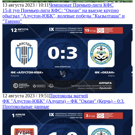
13 августа 2023 / 10:11
Чемпионат Премьер-лиги КФС
15-й тур Премьер-лиги КФС: "Океан" на выезде крупно
обыграл "Алустон-ЮБК", волевые победы "Кызылташа" и
"Таврии"
12 августа 2023 / 19:51
Протоколы матчей
ФК "Алустон-ЮБК" (Алушта) – ФК "Океан" (Керчь) – 0:3.
Протокольные данные