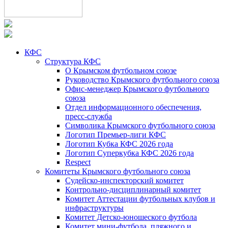
КФС
Структура КФС
О Крымском футбольном союзе
Руководство Крымского футбольного союза
Офис-менеджер Крымского футбольного
союза
Отдел информационного обеспечения,
пресс-служба
Символика Крымского футбольного союза
Логотип Премьер-лиги КФС
Логотип Кубка КФС 2026 года
Логотип Суперкубка КФС 2026 года
Respect
Комитеты Крымского футбольного союза
Судейско-инспекторский комитет
Контрольно-дисциплинарный комитет
Комитет Аттестации футбольных клубов и
инфраструктуры
Комитет Детско-юношеского футбола
Комитет мини-футбола, пляжного и