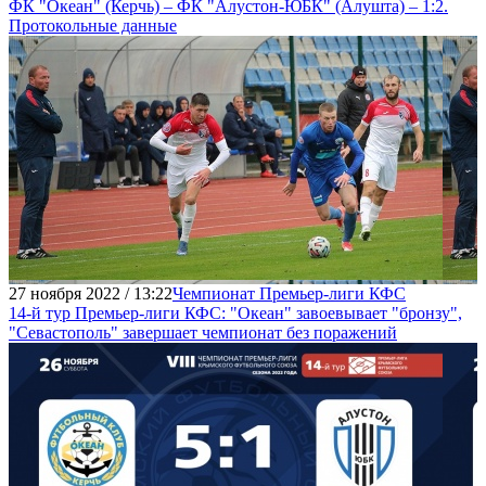
ФК "Океан" (Керчь) – ФК "Алустон-ЮБК" (Алушта) – 1:2.
Протокольные данные
27 ноября 2022 / 13:22
Чемпионат Премьер-лиги КФС
14-й тур Премьер-лиги КФС: "Океан" завоевывает "бронзу",
"Севастополь" завершает чемпионат без поражений