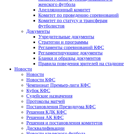
женского футбола
Апелляционный комитет
Комитет по проведению соревнований
Комитет по статусу и трансферам
футболистов
Документы
Учредительные документы
Стратегии и программы
Регламенты соревнований КФС
Регламентирующие документы
Бланки и образцы документов
Правила поведения зрителей на стадионе
Новости
Новости
Новости КФС
Чемпионат Премьер-лиги КФС
Кубок КФС
Судейские назначения
Протоколы матчей
Постановления Президиума КФС
Решения КДК КФС
Решения АК КФС
Решения и постановления комитетов
Дисквалификации
Новости крымского футбола