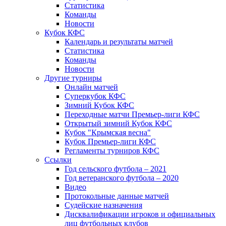
Статистика
Команды
Новости
Кубок КФС
Календарь и результаты матчей
Статистика
Команды
Новости
Другие турниры
Онлайн матчей
Суперкубок КФС
Зимний Кубок КФС
Переходные матчи Премьер-лиги КФС
Открытый зимний Кубок КФС
Кубок "Крымская весна"
Кубок Премьер-лиги КФС
Регламенты турниров КФС
Ссылки
Год сельского футбола – 2021
Год ветеранского футбола – 2020
Видео
Протокольные данные матчей
Судейские назначения
Дисквалификации игроков и официальных
лиц футбольных клубов