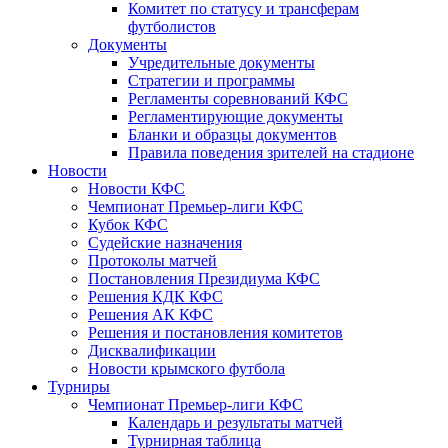
Комитет по статусу и трансферам
футболистов
Документы
Учредительные документы
Стратегии и программы
Регламенты соревнований КФС
Регламентирующие документы
Бланки и образцы документов
Правила поведения зрителей на стадионе
Новости
Новости КФС
Чемпионат Премьер-лиги КФС
Кубок КФС
Судейские назначения
Протоколы матчей
Постановления Президиума КФС
Решения КДК КФС
Решения АК КФС
Решения и постановления комитетов
Дисквалификации
Новости крымского футбола
Турниры
Чемпионат Премьер-лиги КФС
Календарь и результаты матчей
Турнирная таблица