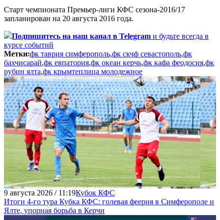
Старт чемпионата Премьер-лиги КФС сезона-2016/17
запланирован на 20 августа 2016 года.
Подпишитесь
на наш канал в Telegram
и будьте всегда в
курсе событий
Метки:
фк таврия симферополь
,
фк скчф севастополь
,
фк
бахчисарай
,
фк евпатория
,
фк океан керчь
,
фк кафа феодосия
,
фк
рубин ялта
,
фк крымтеплица молодежное
9 августа 2026 / 11:19
Кубок КФС
Итоги 4-го тура Кубка КФС: голевая феерия в Симферополе и
Ялте, упорная борьба в Керчи