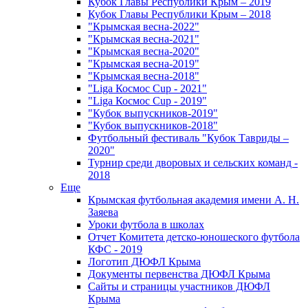
Кубок Главы Республики Крым – 2019
Кубок Главы Республики Крым – 2018
"Крымская весна-2022"
"Крымская весна-2021"
"Крымская весна-2020"
"Крымская весна-2019"
"Крымская весна-2018"
"Liga Космос Cup - 2021"
"Liga Космос Cup - 2019"
"Кубок выпускников-2019"
"Кубок выпускников-2018"
Футбольный фестиваль "Кубок Тавриды –
2020"
Турнир среди дворовых и сельских команд -
2018
Еще
Крымская футбольная академия имени А. Н.
Заяева
Уроки футбола в школах
Отчет Комитета детско-юношеского футбола
КФС - 2019
Логотип ДЮФЛ Крыма
Документы первенства ДЮФЛ Крыма
Сайты и страницы участников ДЮФЛ
Крыма