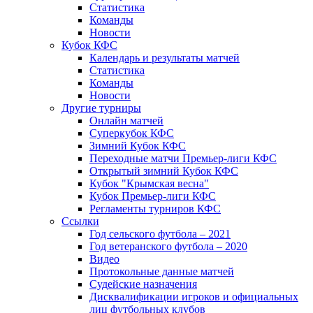
Статистика
Команды
Новости
Кубок КФС
Календарь и результаты матчей
Статистика
Команды
Новости
Другие турниры
Онлайн матчей
Суперкубок КФС
Зимний Кубок КФС
Переходные матчи Премьер-лиги КФС
Открытый зимний Кубок КФС
Кубок "Крымская весна"
Кубок Премьер-лиги КФС
Регламенты турниров КФС
Ссылки
Год сельского футбола – 2021
Год ветеранского футбола – 2020
Видео
Протокольные данные матчей
Судейские назначения
Дисквалификации игроков и официальных
лиц футбольных клубов