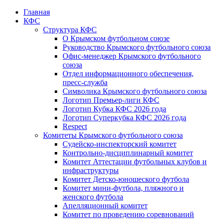
Главная
КФС
Структура КФС
О Крымском футбольном союзе
Руководство Крымского футбольного союза
Офис-менеджер Крымского футбольного
союза
Отдел информационного обеспечения,
пресс-служба
Символика Крымского футбольного союза
Логотип Премьер-лиги КФС
Логотип Кубка КФС 2026 года
Логотип Суперкубка КФС 2026 года
Respect
Комитеты Крымского футбольного союза
Судейско-инспекторский комитет
Контрольно-дисциплинарный комитет
Комитет Аттестации футбольных клубов и
инфраструктуры
Комитет Детско-юношеского футбола
Комитет мини-футбола, пляжного и
женского футбола
Апелляционный комитет
Комитет по проведению соревнований