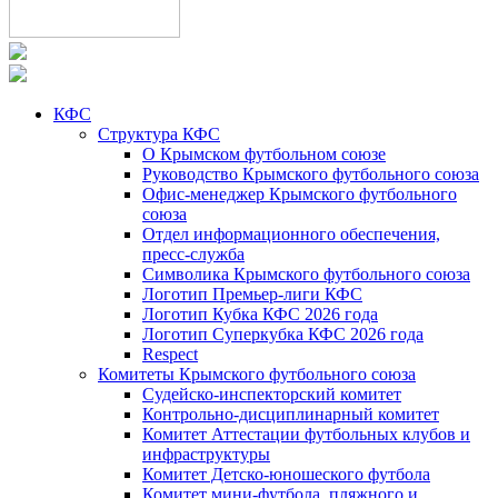
КФС
Структура КФС
О Крымском футбольном союзе
Руководство Крымского футбольного союза
Офис-менеджер Крымского футбольного
союза
Отдел информационного обеспечения,
пресс-служба
Символика Крымского футбольного союза
Логотип Премьер-лиги КФС
Логотип Кубка КФС 2026 года
Логотип Суперкубка КФС 2026 года
Respect
Комитеты Крымского футбольного союза
Судейско-инспекторский комитет
Контрольно-дисциплинарный комитет
Комитет Аттестации футбольных клубов и
инфраструктуры
Комитет Детско-юношеского футбола
Комитет мини-футбола, пляжного и