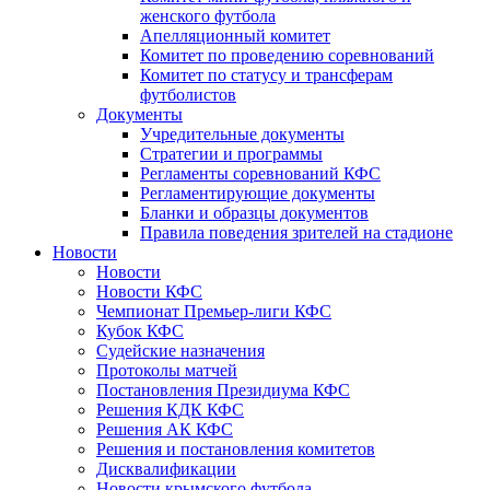
женского футбола
Апелляционный комитет
Комитет по проведению соревнований
Комитет по статусу и трансферам
футболистов
Документы
Учредительные документы
Стратегии и программы
Регламенты соревнований КФС
Регламентирующие документы
Бланки и образцы документов
Правила поведения зрителей на стадионе
Новости
Новости
Новости КФС
Чемпионат Премьер-лиги КФС
Кубок КФС
Судейские назначения
Протоколы матчей
Постановления Президиума КФС
Решения КДК КФС
Решения АК КФС
Решения и постановления комитетов
Дисквалификации
Новости крымского футбола