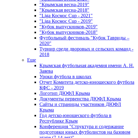
"Крымская весна-2019"
"Крымская весна-2018"
"Liga Космос Cup - 2021"
"Liga Космос Cup - 2019"
"Кубок выпускников-2019"
"Кубок выпускников-2018"
Футбольный фестиваль "Кубок Тавриды –
2020"
Турнир среди дворовых и сельских команд -
2018
Еще
Крымская футбольная академия имени А. Н.
Заяева
Уроки футбола в школах
Отчет Комитета детско-юношеского футбола
КФС - 2019
Логотип ДЮФЛ Крыма
Документы первенства ДЮФЛ Крыма
Сайты и страницы участников ДЮФЛ
Крыма
Год детско-юношеского футбола в
Республике Крым
Конференция "Структура и содержание
подготовки юных футболистов на базовом
этапе (7-14 лет)"