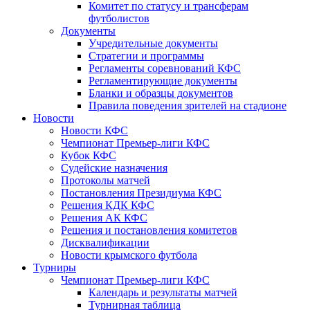
Комитет по статусу и трансферам
футболистов
Документы
Учредительные документы
Стратегии и программы
Регламенты соревнований КФС
Регламентирующие документы
Бланки и образцы документов
Правила поведения зрителей на стадионе
Новости
Новости КФС
Чемпионат Премьер-лиги КФС
Кубок КФС
Судейские назначения
Протоколы матчей
Постановления Президиума КФС
Решения КДК КФС
Решения АК КФС
Решения и постановления комитетов
Дисквалификации
Новости крымского футбола
Турниры
Чемпионат Премьер-лиги КФС
Календарь и результаты матчей
Турнирная таблица