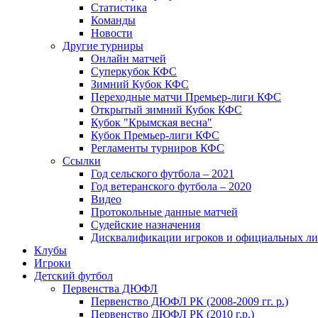
Статистика
Команды
Новости
Другие турниры
Онлайн матчей
Суперкубок КФС
Зимний Кубок КФС
Переходные матчи Премьер-лиги КФС
Открытый зимний Кубок КФС
Кубок "Крымская весна"
Кубок Премьер-лиги КФС
Регламенты турниров КФС
Ссылки
Год сельского футбола – 2021
Год ветеранского футбола – 2020
Видео
Протокольные данные матчей
Судейские назначения
Дисквалификации игроков и официальных ли
Клубы
Игроки
Детский футбол
Первенства ДЮФЛ
Первенство ДЮФЛ РК (2008-2009 гг. р.)
Первенство ДЮФЛ РК (2010 г.р.)