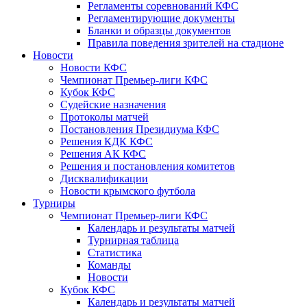
Регламенты соревнований КФС
Регламентирующие документы
Бланки и образцы документов
Правила поведения зрителей на стадионе
Новости
Новости КФС
Чемпионат Премьер-лиги КФС
Кубок КФС
Судейские назначения
Протоколы матчей
Постановления Президиума КФС
Решения КДК КФС
Решения АК КФС
Решения и постановления комитетов
Дисквалификации
Новости крымского футбола
Турниры
Чемпионат Премьер-лиги КФС
Календарь и результаты матчей
Турнирная таблица
Статистика
Команды
Новости
Кубок КФС
Календарь и результаты матчей