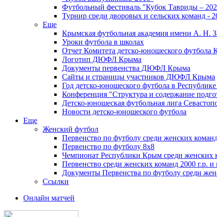
Футбольный фестиваль "Кубок Тавриды – 202
Турнир среди дворовых и сельских команд - 2
Еще
Крымская футбольная академия имени А. Н. З
Уроки футбола в школах
Отчет Комитета детско-юношеского футбола 
Логотип ДЮФЛ Крыма
Документы первенства ДЮФЛ Крыма
Сайты и страницы участников ДЮФЛ Крыма
Год детско-юношеского футбола в Республик
Конференция "Структура и содержание подгот
Детско-юношеская футбольная лига Севастоп
Новости детско-юношеского футбола
Еще
Женский футбол
Первенство по футболу среди женских команд
Первенство по футболу 8х8
Чемпионат Республики Крым среди женских 
Первенство среди женских команд 2000 г.р. и
Документы Первенства по футболу среди жен
Ссылки
Онлайн матчей