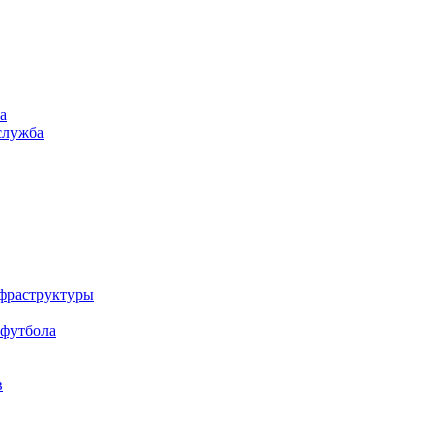
а
служба
нфраструктуры
 футбола
в