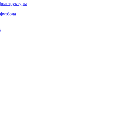
нфраструктуры
 футбола
в