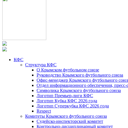
КФС
Структура КФС
О Крымском футбольном союзе
Руководство Крымского футбольного союза
Офис-менеджер Крымского футбольного союз
Отдел информационного обеспечения, пресс-
Символика Крымского футбольного союза
Логотип Премьер-лиги КФС
Логотип Кубка КФС 2026 года
Логотип Суперкубка КФС 2026 года
Respect
Комитеты Крымского футбольного союза
Судейско-инспекторский комитет
Контрольно-дисциплинарный комитет