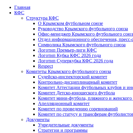
Главная
КФС
Структура КФС
О Крымском футбольном союзе
Руководство Крымского футбольного союза
Офис-менеджер Крымского футбольного союз
Отдел информационного обеспечения, пресс-
Символика Крымского футбольного союза
Логотип Премьер-лиги КФС
Логотип Кубка КФС 2026 года
Логотип Суперкубка КФС 2026 года
Respect
Комитеты Крымского футбольного союза
Судейско-инспекторский комитет
Контрольно-дисциплинарный комитет
Комитет Аттестации футбольных клубов и и
Комитет Детско-юношеского футбола
Комитет мини-футбола, пляжного и женского
Апелляционный комитет
Комитет по проведению соревнований
Комитет по статусу и трансферам футболисто
Документы
Учредительные документы
Стратегии и программы