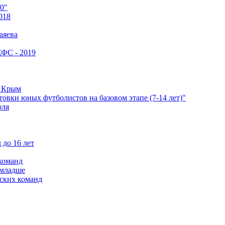
0"
018
аяева
КФС - 2019
е Крым
овки юных футболистов на базовом этапе (7-14 лет)"
оля
 до 16 лет
команд
 младше
ских команд