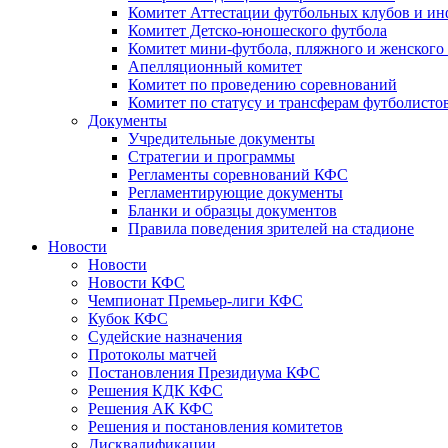
Комитет Аттестации футбольных клубов и и
Комитет Детско-юношеского футбола
Комитет мини-футбола, пляжного и женского
Апелляционный комитет
Комитет по проведению соревнований
Комитет по статусу и трансферам футболисто
Документы
Учредительные документы
Стратегии и программы
Регламенты соревнований КФС
Регламентирующие документы
Бланки и образцы документов
Правила поведения зрителей на стадионе
Новости
Новости
Новости КФС
Чемпионат Премьер-лиги КФС
Кубок КФС
Судейские назначения
Протоколы матчей
Постановления Президиума КФС
Решения КДК КФС
Решения АК КФС
Решения и постановления комитетов
Дисквалификации