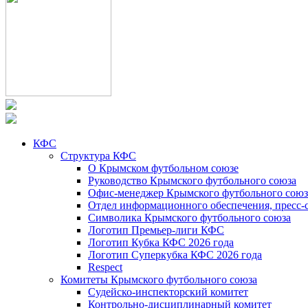
КФС
Структура КФС
О Крымском футбольном союзе
Руководство Крымского футбольного союза
Офис-менеджер Крымского футбольного союз
Отдел информационного обеспечения, пресс-
Символика Крымского футбольного союза
Логотип Премьер-лиги КФС
Логотип Кубка КФС 2026 года
Логотип Суперкубка КФС 2026 года
Respect
Комитеты Крымского футбольного союза
Судейско-инспекторский комитет
Контрольно-дисциплинарный комитет