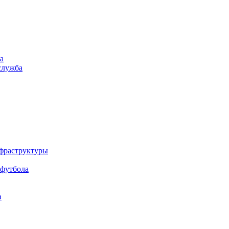
а
служба
нфраструктуры
 футбола
в