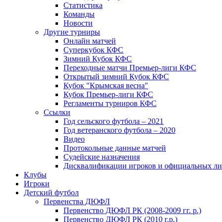
Статистика
Команды
Новости
Другие турниры
Онлайн матчей
Суперкубок КФС
Зимний Кубок КФС
Переходные матчи Премьер-лиги КФС
Открытый зимний Кубок КФС
Кубок "Крымская весна"
Кубок Премьер-лиги КФС
Регламенты турниров КФС
Ссылки
Год сельского футбола – 2021
Год ветеранского футбола – 2020
Видео
Протокольные данные матчей
Судейские назначения
Дисквалификации игроков и официальных ли
Клубы
Игроки
Детский футбол
Первенства ДЮФЛ
Первенство ДЮФЛ РК (2008-2009 гг. р.)
Первенство ДЮФЛ РК (2010 г.р.)