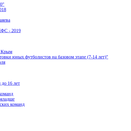
0"
018
аяева
КФС - 2019
е Крым
овки юных футболистов на базовом этапе (7-14 лет)"
оля
 до 16 лет
команд
 младше
ских команд