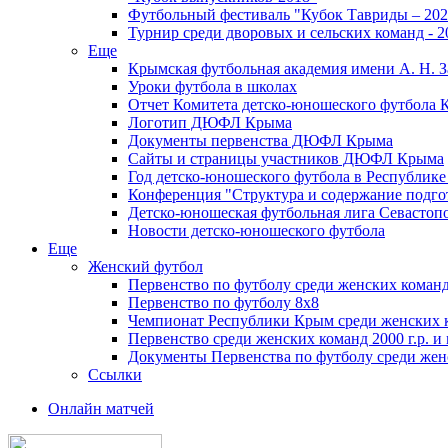
Футбольный фестиваль "Кубок Тавриды – 202
Турнир среди дворовых и сельских команд - 2
Еще
Крымская футбольная академия имени А. Н. З
Уроки футбола в школах
Отчет Комитета детско-юношеского футбола 
Логотип ДЮФЛ Крыма
Документы первенства ДЮФЛ Крыма
Сайты и страницы участников ДЮФЛ Крыма
Год детско-юношеского футбола в Республик
Конференция "Структура и содержание подгот
Детско-юношеская футбольная лига Севастоп
Новости детско-юношеского футбола
Еще
Женский футбол
Первенство по футболу среди женских команд
Первенство по футболу 8х8
Чемпионат Республики Крым среди женских 
Первенство среди женских команд 2000 г.р. и
Документы Первенства по футболу среди жен
Ссылки
Онлайн матчей