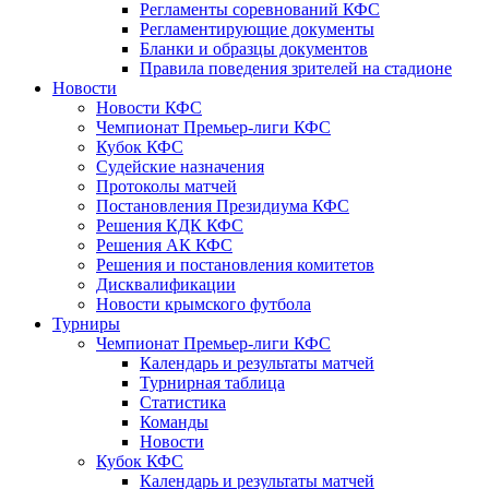
Регламенты соревнований КФС
Регламентирующие документы
Бланки и образцы документов
Правила поведения зрителей на стадионе
Новости
Новости КФС
Чемпионат Премьер-лиги КФС
Кубок КФС
Судейские назначения
Протоколы матчей
Постановления Президиума КФС
Решения КДК КФС
Решения АК КФС
Решения и постановления комитетов
Дисквалификации
Новости крымского футбола
Турниры
Чемпионат Премьер-лиги КФС
Календарь и результаты матчей
Турнирная таблица
Статистика
Команды
Новости
Кубок КФС
Календарь и результаты матчей