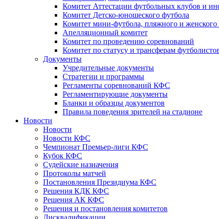
Комитет Аттестации футбольных клубов и и
Комитет Детско-юношеского футбола
Комитет мини-футбола, пляжного и женского
Апелляционный комитет
Комитет по проведению соревнований
Комитет по статусу и трансферам футболисто
Документы
Учредительные документы
Стратегии и программы
Регламенты соревнований КФС
Регламентирующие документы
Бланки и образцы документов
Правила поведения зрителей на стадионе
Новости
Новости
Новости КФС
Чемпионат Премьер-лиги КФС
Кубок КФС
Судейские назначения
Протоколы матчей
Постановления Президиума КФС
Решения КДК КФС
Решения АК КФС
Решения и постановления комитетов
Дисквалификации