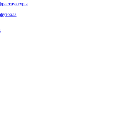
нфраструктуры
 футбола
в