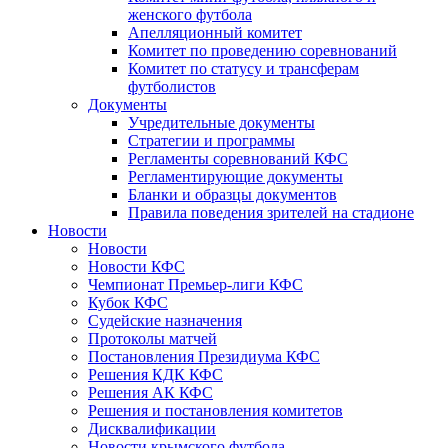
женского футбола
Апелляционный комитет
Комитет по проведению соревнований
Комитет по статусу и трансферам
футболистов
Документы
Учредительные документы
Стратегии и программы
Регламенты соревнований КФС
Регламентирующие документы
Бланки и образцы документов
Правила поведения зрителей на стадионе
Новости
Новости
Новости КФС
Чемпионат Премьер-лиги КФС
Кубок КФС
Судейские назначения
Протоколы матчей
Постановления Президиума КФС
Решения КДК КФС
Решения АК КФС
Решения и постановления комитетов
Дисквалификации
Новости крымского футбола