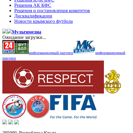
Решения АК КФС
Решения и постановления комитетов
Дисквалификации
Новости крымского футбола
Мультимедиа
Ожидание загрузки...
информационный партнер
информационный
партнер
295000,
Республика Крым
,