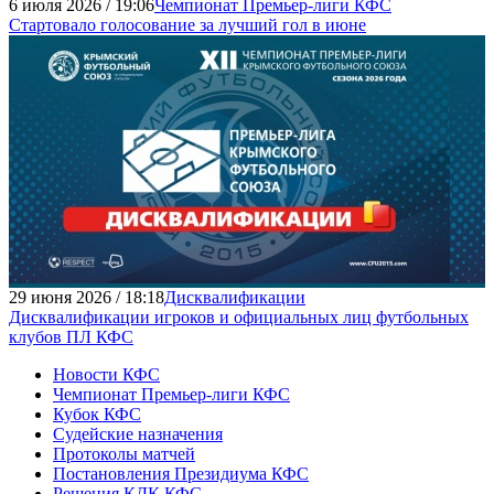
6 июля 2026 / 19:06
Чемпионат Премьер-лиги КФС
Стартовало голосование за лучший гол в июне
29 июня 2026 / 18:18
Дисквалификации
Дисквалификации игроков и официальных лиц футбольных
клубов ПЛ КФС
Новости КФС
Чемпионат Премьер-лиги КФС
Кубок КФС
Судейские назначения
Протоколы матчей
Постановления Президиума КФС
Решения КДК КФС