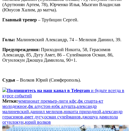
(Арутюнян Артем, 78), Юрченко Илья, Мызгин Владислав
(Юнусов Халим, до матча).
Главный тренер
– Трубицин Сергей.
Голы:
Малиневский Александр, 74 – Мелихов Даниил, 39.
Предупреждения:
Приходной Никита, 58, Герасимов
Александр, 85, Дугу Амет, 86 – Сулейманов Осман, 86,
Огунлокун Джошуа Дамилола, 90+1.
Судья
– Волков Юрий (Симферополь).
Подпишитесь
на наш канал в Telegram
и будьте всегда в
курсе событий
Метки:
чемпионат премьер-лиги кфс
,
фк спарта-кт
молодежное
,
фк алустон-юбк алушта
,
александр
малиневский
,
даниил мелихов
,
никита приходной
,
александр
герасимов
,
амет дугу
,
осман сулейманов
,
джошуа дамилола
огунлокун
,
юрий волков