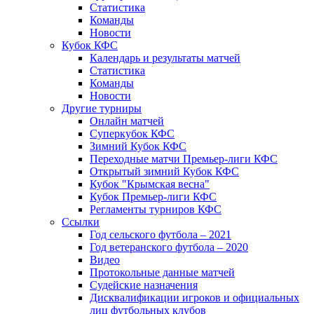
Статистика
Команды
Новости
Кубок КФС
Календарь и результаты матчей
Статистика
Команды
Новости
Другие турниры
Онлайн матчей
Суперкубок КФС
Зимний Кубок КФС
Переходные матчи Премьер-лиги КФС
Открытый зимний Кубок КФС
Кубок "Крымская весна"
Кубок Премьер-лиги КФС
Регламенты турниров КФС
Ссылки
Год сельского футбола – 2021
Год ветеранского футбола – 2020
Видео
Протокольные данные матчей
Судейские назначения
Дисквалификации игроков и официальных
лиц футбольных клубов