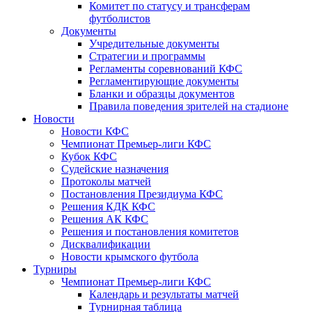
Комитет по статусу и трансферам
футболистов
Документы
Учредительные документы
Стратегии и программы
Регламенты соревнований КФС
Регламентирующие документы
Бланки и образцы документов
Правила поведения зрителей на стадионе
Новости
Новости КФС
Чемпионат Премьер-лиги КФС
Кубок КФС
Судейские назначения
Протоколы матчей
Постановления Президиума КФС
Решения КДК КФС
Решения АК КФС
Решения и постановления комитетов
Дисквалификации
Новости крымского футбола
Турниры
Чемпионат Премьер-лиги КФС
Календарь и результаты матчей
Турнирная таблица