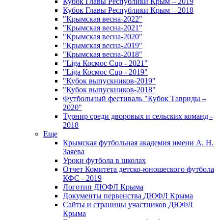
Кубок Главы Республики Крым – 2019
Кубок Главы Республики Крым – 2018
"Крымская весна-2022"
"Крымская весна-2021"
"Крымская весна-2020"
"Крымская весна-2019"
"Крымская весна-2018"
"Liga Космос Cup - 2021"
"Liga Космос Cup - 2019"
"Кубок выпускников-2019"
"Кубок выпускников-2018"
Футбольный фестиваль "Кубок Тавриды –
2020"
Турнир среди дворовых и сельских команд -
2018
Еще
Крымская футбольная академия имени А. Н.
Заяева
Уроки футбола в школах
Отчет Комитета детско-юношеского футбола
КФС - 2019
Логотип ДЮФЛ Крыма
Документы первенства ДЮФЛ Крыма
Сайты и страницы участников ДЮФЛ
Крыма