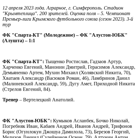
12 апреля 2023 года. Аграрное, г. Симферополь. Стадион
"Крымтеплица". 200 зрителей. Оценка поля – 5. Чемпионат
Премьер-лиги Крымского футбольного союза (сезон 2023). 3-й
тур
ФК "Спарта-КТ" (Молодежное) – ФК "Алустон-ЮБК"
(Алушта) – 1:1
ФК "Спарта-КТ":
Тыщенко Ростислав, Гадзаов Артур,
Харченко Евгений, Манонин Дмитрий, Герасимов Александр,
Демьяненко Артем, Мухин Михаил (Холявский Никита, 70),
Хватаев Александр (Васюков Роман, 46), Ламбринов Данил
(Малиневский Александр, 59), Дугу Амет, Приходной Никита
(Стрелов Евгений, 84).
Тренер
– Вертелецкий Анатолий.
ФК "Алустон-ЮБК":
Кумыков Асланбек, Бочко Николай,
Погребняк Иван, Кабаев Андрей, Иванов Андрей, Трифонов
Борис (Огунлокун Джошуа Дамилола, 73), Березов Георгий,
Мелихов Даниил (Сулейманов Осман, 79), Алтунин Антон