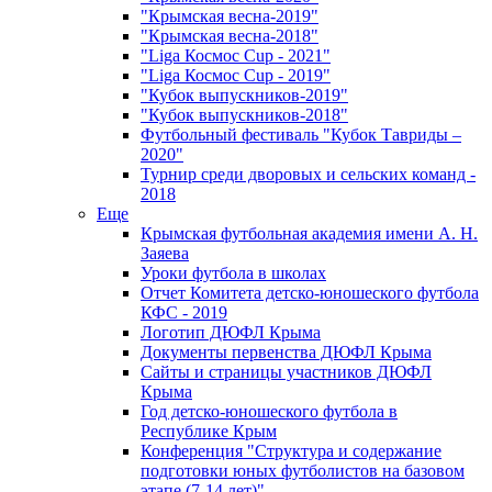
"Крымская весна-2019"
"Крымская весна-2018"
"Liga Космос Cup - 2021"
"Liga Космос Cup - 2019"
"Кубок выпускников-2019"
"Кубок выпускников-2018"
Футбольный фестиваль "Кубок Тавриды –
2020"
Турнир среди дворовых и сельских команд -
2018
Еще
Крымская футбольная академия имени А. Н.
Заяева
Уроки футбола в школах
Отчет Комитета детско-юношеского футбола
КФС - 2019
Логотип ДЮФЛ Крыма
Документы первенства ДЮФЛ Крыма
Сайты и страницы участников ДЮФЛ
Крыма
Год детско-юношеского футбола в
Республике Крым
Конференция "Структура и содержание
подготовки юных футболистов на базовом
этапе (7-14 лет)"