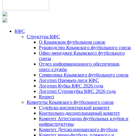
КФС
Структура КФС
О Крымском футбольном союзе
Руководство Крымского футбольного союза
Офис-менеджер Крымского футбольного
союза
Отдел информационного обеспечения,
пресс-служба
Символика Крымского футбольного союза
Логотип Премьер-лиги КФС
Логотип Кубка КФС 2026 года
Логотип Суперкубка КФС 2026 года
Respect
Комитеты Крымского футбольного союза
Судейско-инспекторский комитет
Контрольно-дисциплинарный комитет
Комитет Аттестации футбольных клубов и
инфраструктуры
Комитет Детско-юношеского футбола
Комитет мини-футбола, пляжного и