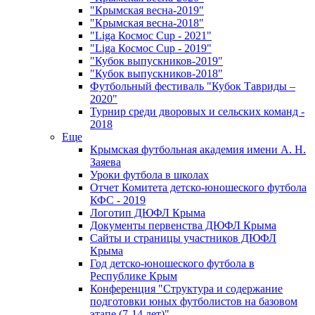
"Крымская весна-2019"
"Крымская весна-2018"
"Liga Космос Cup - 2021"
"Liga Космос Cup - 2019"
"Кубок выпускников-2019"
"Кубок выпускников-2018"
Футбольный фестиваль "Кубок Тавриды –
2020"
Турнир среди дворовых и сельских команд -
2018
Еще
Крымская футбольная академия имени А. Н.
Заяева
Уроки футбола в школах
Отчет Комитета детско-юношеского футбола
КФС - 2019
Логотип ДЮФЛ Крыма
Документы первенства ДЮФЛ Крыма
Сайты и страницы участников ДЮФЛ
Крыма
Год детско-юношеского футбола в
Республике Крым
Конференция "Структура и содержание
подготовки юных футболистов на базовом
этапе (7-14 лет)"