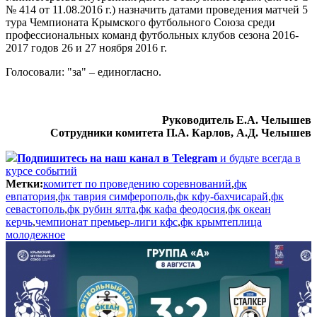
№ 414 от 11.08.2016 г.) назначить датами проведения матчей 5
тура Чемпионата Крымского футбольного Союза среди
профессиональных команд футбольных клубов сезона 2016-
2017 годов 26 и 27 ноября 2016 г.
Голосовали: "за" – единогласно.
Руководитель Е.А. Челышев
Сотрудники комитета П.А. Карлов, А.Д. Челышев
Подпишитесь
на наш канал в Telegram
и будьте всегда в
курсе событий
Метки:
комитет по проведению соревнований
,
фк
евпатория
,
фк таврия симферополь
,
фк кфу-бахчисарай
,
фк
севастополь
,
фк рубин ялта
,
фк кафа феодосия
,
фк океан
керчь
,
чемпионат премьер-лиги кфс
,
фк крымтеплица
молодежное