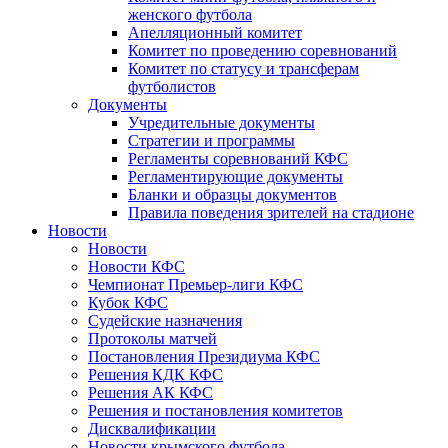
женского футбола
Апелляционный комитет
Комитет по проведению соревнований
Комитет по статусу и трансферам
футболистов
Документы
Учредительные документы
Стратегии и программы
Регламенты соревнований КФС
Регламентирующие документы
Бланки и образцы документов
Правила поведения зрителей на стадионе
Новости
Новости
Новости КФС
Чемпионат Премьер-лиги КФС
Кубок КФС
Судейские назначения
Протоколы матчей
Постановления Президиума КФС
Решения КДК КФС
Решения АК КФС
Решения и постановления комитетов
Дисквалификации
Новости крымского футбола