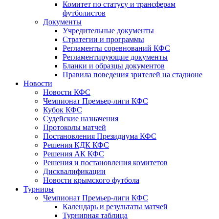
Комитет по статусу и трансферам
футболистов
Документы
Учредительные документы
Стратегии и программы
Регламенты соревнований КФС
Регламентирующие документы
Бланки и образцы документов
Правила поведения зрителей на стадионе
Новости
Новости КФС
Чемпионат Премьер-лиги КФС
Кубок КФС
Судейские назначения
Протоколы матчей
Постановления Президиума КФС
Решения КДК КФС
Решения АК КФС
Решения и постановления комитетов
Дисквалификации
Новости крымского футбола
Турниры
Чемпионат Премьер-лиги КФС
Календарь и результаты матчей
Турнирная таблица