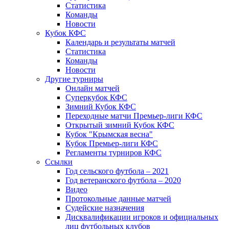
Статистика
Команды
Новости
Кубок КФС
Календарь и результаты матчей
Статистика
Команды
Новости
Другие турниры
Онлайн матчей
Суперкубок КФС
Зимний Кубок КФС
Переходные матчи Премьер-лиги КФС
Открытый зимний Кубок КФС
Кубок "Крымская весна"
Кубок Премьер-лиги КФС
Регламенты турниров КФС
Ссылки
Год сельского футбола – 2021
Год ветеранского футбола – 2020
Видео
Протокольные данные матчей
Судейские назначения
Дисквалификации игроков и официальных
лиц футбольных клубов