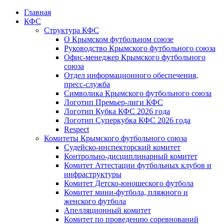
Главная
КФС
Структура КФС
О Крымском футбольном союзе
Руководство Крымского футбольного союза
Офис-менеджер Крымского футбольного
союза
Отдел информационного обеспечения,
пресс-служба
Символика Крымского футбольного союза
Логотип Премьер-лиги КФС
Логотип Кубка КФС 2026 года
Логотип Суперкубка КФС 2026 года
Respect
Комитеты Крымского футбольного союза
Судейско-инспекторский комитет
Контрольно-дисциплинарный комитет
Комитет Аттестации футбольных клубов и
инфраструктуры
Комитет Детско-юношеского футбола
Комитет мини-футбола, пляжного и
женского футбола
Апелляционный комитет
Комитет по проведению соревнований