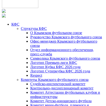
КФС
Структура КФС
О Крымском футбольном союзе
Руководство Крымского футбольного союза
Офис-менеджер Крымского футбольного
союза
Отдел информационного обеспечения,
пресс-служба
Символика Крымского футбольного союза
Логотип Премьер-лиги КФС
Логотип Кубка КФС 2026 года
Логотип Суперкубка КФС 2026 года
Respect
Комитеты Крымского футбольного союза
Судейско-инспекторский комитет
Контрольно-дисциплинарный комитет
Комитет Аттестации футбольных клубов и
инфраструктуры
Комитет Детско-юношеского футбола
Комитет мини-футбола, пляжного и