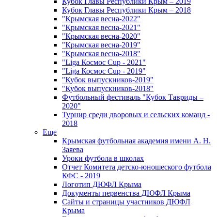
Кубок Главы Республики Крым – 2019
Кубок Главы Республики Крым – 2018
"Крымская весна-2022"
"Крымская весна-2021"
"Крымская весна-2020"
"Крымская весна-2019"
"Крымская весна-2018"
"Liga Космос Cup - 2021"
"Liga Космос Cup - 2019"
"Кубок выпускников-2019"
"Кубок выпускников-2018"
Футбольный фестиваль "Кубок Тавриды –
2020"
Турнир среди дворовых и сельских команд -
2018
Еще
Крымская футбольная академия имени А. Н.
Заяева
Уроки футбола в школах
Отчет Комитета детско-юношеского футбола
КФС - 2019
Логотип ДЮФЛ Крыма
Документы первенства ДЮФЛ Крыма
Сайты и страницы участников ДЮФЛ
Крыма