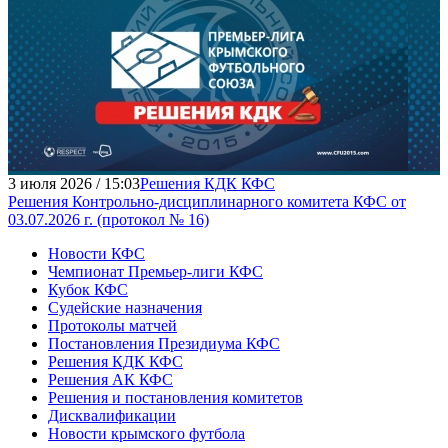
3 июля 2026 / 15:03
Решения КДК КФС
Решения Контрольно-дисциплинарного комитета КФС от
03.07.2026 г. (протокол № 16)
Новости КФС
Чемпионат Премьер-лиги КФС
Кубок КФС
Судейские назначения
Протоколы матчей
Постановления Президиума КФС
Решения КДК КФС
Решения АК КФС
Решения и постановления комитетов
Дисквалификации
Новости крымского футбола