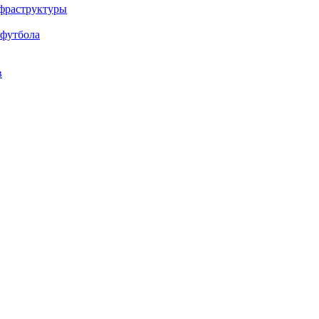
нфраструктуры
 футбола
в