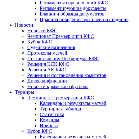
Регламенты соревнований КФС
Регламентирующие документы
Бланки и образцы документов
Правила поведения зрителей на стадионе
Новости
Новости КФС
Чемпионат Премьер-лиги КФС
Кубок КФС
Судейские назначения
Протоколы матчей
Постановления Президиума КФС
Решения КДК КФС
Решения АК КФС
Решения и постановления комитетов
Дисквалификации
Новости крымского футбола
Турниры
Чемпионат Премьер-лиги КФС
Календарь и результаты матчей
Турнирная таблица
Статистика
Команды
Новости
Кубок КФС
Календарь и результаты матчей