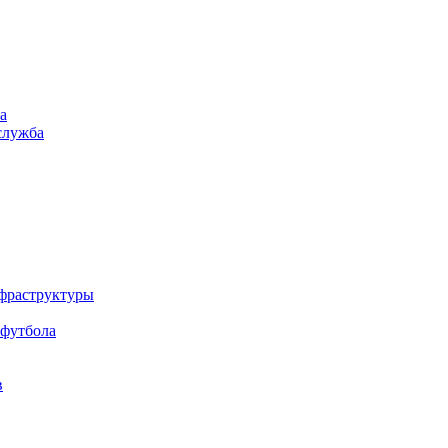
а
служба
нфраструктуры
 футбола
в