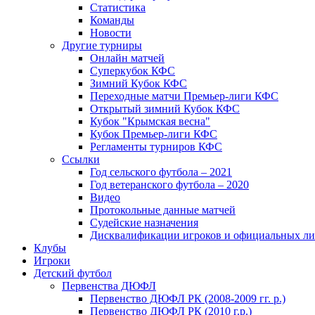
Статистика
Команды
Новости
Другие турниры
Онлайн матчей
Суперкубок КФС
Зимний Кубок КФС
Переходные матчи Премьер-лиги КФС
Открытый зимний Кубок КФС
Кубок "Крымская весна"
Кубок Премьер-лиги КФС
Регламенты турниров КФС
Ссылки
Год сельского футбола – 2021
Год ветеранского футбола – 2020
Видео
Протокольные данные матчей
Судейские назначения
Дисквалификации игроков и официальных ли
Клубы
Игроки
Детский футбол
Первенства ДЮФЛ
Первенство ДЮФЛ РК (2008-2009 гг. р.)
Первенство ДЮФЛ РК (2010 г.р.)