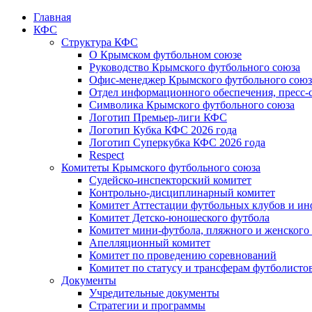
Главная
КФС
Структура КФС
О Крымском футбольном союзе
Руководство Крымского футбольного союза
Офис-менеджер Крымского футбольного союз
Отдел информационного обеспечения, пресс-
Символика Крымского футбольного союза
Логотип Премьер-лиги КФС
Логотип Кубка КФС 2026 года
Логотип Суперкубка КФС 2026 года
Respect
Комитеты Крымского футбольного союза
Судейско-инспекторский комитет
Контрольно-дисциплинарный комитет
Комитет Аттестации футбольных клубов и и
Комитет Детско-юношеского футбола
Комитет мини-футбола, пляжного и женского
Апелляционный комитет
Комитет по проведению соревнований
Комитет по статусу и трансферам футболисто
Документы
Учредительные документы
Стратегии и программы