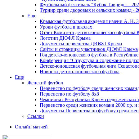
Футбольный фестиваль "Кубок Тавриды – 202
Турнир среди дворовых и сельских команд - 2
Еще
Крымская футбольная академия имени А. Н. З
Уроки футбола в школах
Отчет Комитета детско-юношеского футбола 
Логотип ДЮФЛ Крыма
Документы первенства ДЮФЛ Крыма
Сайты и страницы участников ДЮФЛ Крыма
Год детско-юношеского футбола в Республик
Конференция "Структура и содержание подгот
Детско-юношеская футбольная лига Севастоп
Новости детско-юношеского футбола
Еще
Женский футбол
Первенство по футболу среди женских команд
Первенство по футболу 8х8
Чемпионат Республики Крым среди женских 
Первенство среди женских команд 2000 г.р. и
Документы Первенства по футболу среди жен
Ссылки
Онлайн матчей