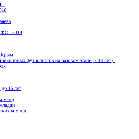
0"
018
аяева
КФС - 2019
е Крым
овки юных футболистов на базовом этапе (7-14 лет)"
оля
 до 16 лет
команд
 младше
ских команд