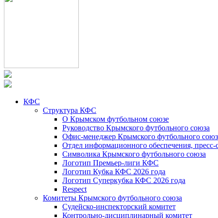
КФС
Структура КФС
О Крымском футбольном союзе
Руководство Крымского футбольного союза
Офис-менеджер Крымского футбольного союз
Отдел информационного обеспечения, пресс-
Символика Крымского футбольного союза
Логотип Премьер-лиги КФС
Логотип Кубка КФС 2026 года
Логотип Суперкубка КФС 2026 года
Respect
Комитеты Крымского футбольного союза
Судейско-инспекторский комитет
Контрольно-дисциплинарный комитет