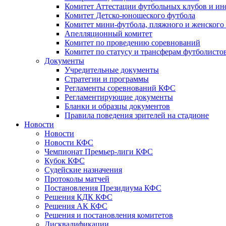
Комитет Аттестации футбольных клубов и и
Комитет Детско-юношеского футбола
Комитет мини-футбола, пляжного и женского
Апелляционный комитет
Комитет по проведению соревнований
Комитет по статусу и трансферам футболисто
Документы
Учредительные документы
Стратегии и программы
Регламенты соревнований КФС
Регламентирующие документы
Бланки и образцы документов
Правила поведения зрителей на стадионе
Новости
Новости
Новости КФС
Чемпионат Премьер-лиги КФС
Кубок КФС
Судейские назначения
Протоколы матчей
Постановления Президиума КФС
Решения КДК КФС
Решения АК КФС
Решения и постановления комитетов
Дисквалификации