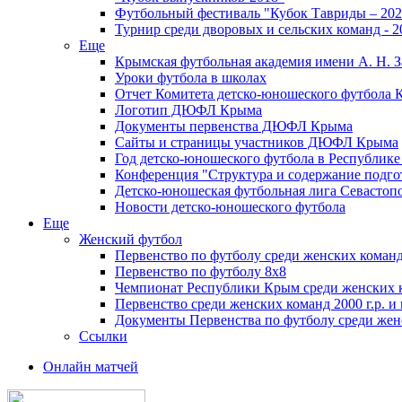
Футбольный фестиваль "Кубок Тавриды – 202
Турнир среди дворовых и сельских команд - 2
Еще
Крымская футбольная академия имени А. Н. З
Уроки футбола в школах
Отчет Комитета детско-юношеского футбола 
Логотип ДЮФЛ Крыма
Документы первенства ДЮФЛ Крыма
Сайты и страницы участников ДЮФЛ Крыма
Год детско-юношеского футбола в Республик
Конференция "Структура и содержание подгот
Детско-юношеская футбольная лига Севастоп
Новости детско-юношеского футбола
Еще
Женский футбол
Первенство по футболу среди женских команд
Первенство по футболу 8х8
Чемпионат Республики Крым среди женских 
Первенство среди женских команд 2000 г.р. и
Документы Первенства по футболу среди жен
Ссылки
Онлайн матчей