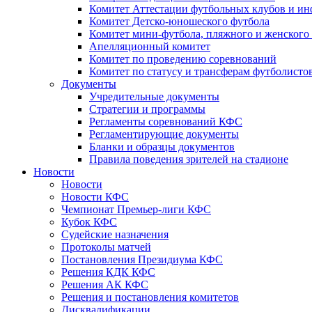
Комитет Аттестации футбольных клубов и и
Комитет Детско-юношеского футбола
Комитет мини-футбола, пляжного и женского
Апелляционный комитет
Комитет по проведению соревнований
Комитет по статусу и трансферам футболисто
Документы
Учредительные документы
Стратегии и программы
Регламенты соревнований КФС
Регламентирующие документы
Бланки и образцы документов
Правила поведения зрителей на стадионе
Новости
Новости
Новости КФС
Чемпионат Премьер-лиги КФС
Кубок КФС
Судейские назначения
Протоколы матчей
Постановления Президиума КФС
Решения КДК КФС
Решения АК КФС
Решения и постановления комитетов
Дисквалификации