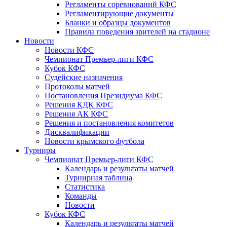
Регламенты соревнований КФС
Регламентирующие документы
Бланки и образцы документов
Правила поведения зрителей на стадионе
Новости
Новости КФС
Чемпионат Премьер-лиги КФС
Кубок КФС
Судейские назначения
Протоколы матчей
Постановления Президиума КФС
Решения КДК КФС
Решения АК КФС
Решения и постановления комитетов
Дисквалификации
Новости крымского футбола
Турниры
Чемпионат Премьер-лиги КФС
Календарь и результаты матчей
Турнирная таблица
Статистика
Команды
Новости
Кубок КФС
Календарь и результаты матчей