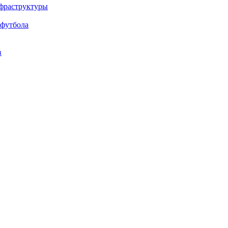
нфраструктуры
 футбола
в