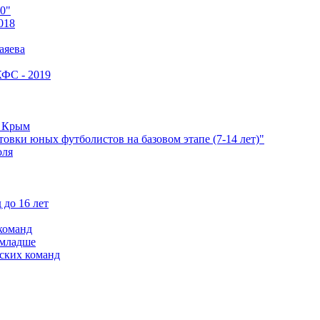
0"
018
аяева
КФС - 2019
е Крым
овки юных футболистов на базовом этапе (7-14 лет)"
оля
 до 16 лет
команд
 младше
ских команд