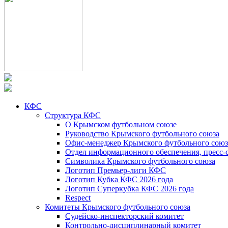
КФС
Структура КФС
О Крымском футбольном союзе
Руководство Крымского футбольного союза
Офис-менеджер Крымского футбольного союз
Отдел информационного обеспечения, пресс-
Символика Крымского футбольного союза
Логотип Премьер-лиги КФС
Логотип Кубка КФС 2026 года
Логотип Суперкубка КФС 2026 года
Respect
Комитеты Крымского футбольного союза
Судейско-инспекторский комитет
Контрольно-дисциплинарный комитет