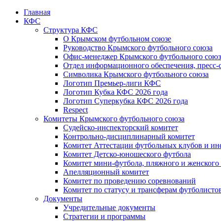
Главная
КФС
Структура КФС
О Крымском футбольном союзе
Руководство Крымского футбольного союза
Офис-менеджер Крымского футбольного союз
Отдел информационного обеспечения, пресс-
Символика Крымского футбольного союза
Логотип Премьер-лиги КФС
Логотип Кубка КФС 2026 года
Логотип Суперкубка КФС 2026 года
Respect
Комитеты Крымского футбольного союза
Судейско-инспекторский комитет
Контрольно-дисциплинарный комитет
Комитет Аттестации футбольных клубов и и
Комитет Детско-юношеского футбола
Комитет мини-футбола, пляжного и женского
Апелляционный комитет
Комитет по проведению соревнований
Комитет по статусу и трансферам футболисто
Документы
Учредительные документы
Стратегии и программы