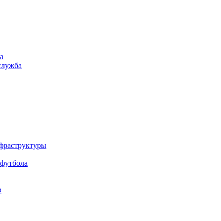
а
служба
нфраструктуры
 футбола
в