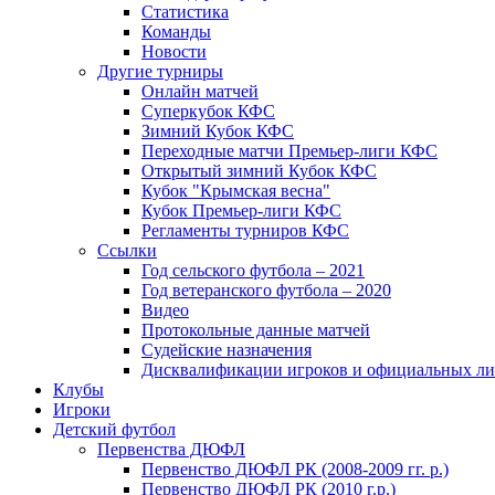
Статистика
Команды
Новости
Другие турниры
Онлайн матчей
Суперкубок КФС
Зимний Кубок КФС
Переходные матчи Премьер-лиги КФС
Открытый зимний Кубок КФС
Кубок "Крымская весна"
Кубок Премьер-лиги КФС
Регламенты турниров КФС
Ссылки
Год сельского футбола – 2021
Год ветеранского футбола – 2020
Видео
Протокольные данные матчей
Судейские назначения
Дисквалификации игроков и официальных ли
Клубы
Игроки
Детский футбол
Первенства ДЮФЛ
Первенство ДЮФЛ РК (2008-2009 гг. р.)
Первенство ДЮФЛ РК (2010 г.р.)