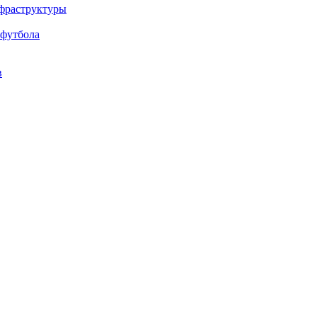
нфраструктуры
 футбола
в