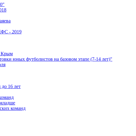
0"
018
аяева
КФС - 2019
е Крым
овки юных футболистов на базовом этапе (7-14 лет)"
оля
 до 16 лет
команд
 младше
ских команд