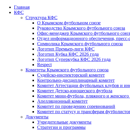
Главная
КФС
Структура КФС
О Крымском футбольном союзе
Руководство Крымского футбольного союза
Офис-менеджер Крымского футбольного союз
Отдел информационного обеспечения, пресс-
Символика Крымского футбольного союза
Логотип Премьер-лиги КФС
Логотип Кубка КФС 2026 года
Логотип Суперкубка КФС 2026 года
Respect
Комитеты Крымского футбольного союза
Судейско-инспекторский комитет
Контрольно-дисциплинарный комитет
Комитет Аттестации футбольных клубов и и
Комитет Детско-юношеского футбола
Комитет мини-футбола, пляжного и женского
Апелляционный комитет
Комитет по проведению соревнований
Комитет по статусу и трансферам футболисто
Документы
Учредительные документы
Стратегии и программы