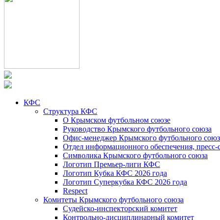
КФС
Структура КФС
О Крымском футбольном союзе
Руководство Крымского футбольного союза
Офис-менеджер Крымского футбольного союз
Отдел информационного обеспечения, пресс-
Символика Крымского футбольного союза
Логотип Премьер-лиги КФС
Логотип Кубка КФС 2026 года
Логотип Суперкубка КФС 2026 года
Respect
Комитеты Крымского футбольного союза
Судейско-инспекторский комитет
Контрольно-дисциплинарный комитет