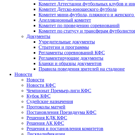
Комитет Аттестации футбольных клубов и и
Комитет Детско-юношеского футбола
Комитет мини-футбола, пляжного и женского
Апелляционный комитет
Комитет по проведению соревнований
Комитет по статусу и трансферам футболисто
Документы
Учредительные документы
Стратегии и программы
Регламенты соревнований КФС
Регламентирующие документы
Бланки и образцы документов
Правила поведения зрителей на стадионе
Новости
Новости
Новости КФС
Чемпионат Премьер-лиги КФС
Кубок КФС
Судейские назначения
Протоколы матчей
Постановления Президиума КФС
Решения КДК КФС
Решения АК КФС
Решения и постановления комитетов
Дисквалификации