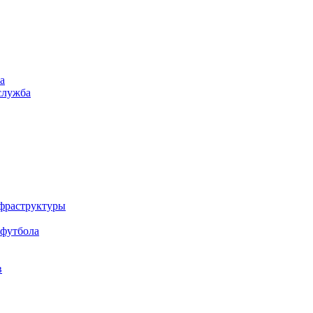
а
служба
нфраструктуры
 футбола
в