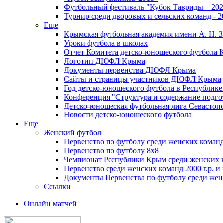
Футбольный фестиваль "Кубок Тавриды – 202
Турнир среди дворовых и сельских команд - 2
Еще
Крымская футбольная академия имени А. Н. З
Уроки футбола в школах
Отчет Комитета детско-юношеского футбола 
Логотип ДЮФЛ Крыма
Документы первенства ДЮФЛ Крыма
Сайты и страницы участников ДЮФЛ Крыма
Год детско-юношеского футбола в Республик
Конференция "Структура и содержание подгот
Детско-юношеская футбольная лига Севастоп
Новости детско-юношеского футбола
Еще
Женский футбол
Первенство по футболу среди женских команд
Первенство по футболу 8х8
Чемпионат Республики Крым среди женских 
Первенство среди женских команд 2000 г.р. и
Документы Первенства по футболу среди жен
Ссылки
Онлайн матчей