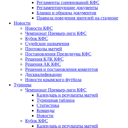
Регламенты соревнований КФС
Регламентирующие документы
Бланки и образцы документов
Правила поведения зрителей на стадионе
Новости
Новости КФС
Чемпионат Премьер-лиги КФС
Кубок КФС
Судейские назначения
Протоколы матчей
Постановления Президиума КФС
Решения КДК КФС
Решения АК КФС
Решения и постановления комитетов
Дисквалификации
Новости крымского футбола
Турниры
Чемпионат Премьер-лиги КФС
Календарь и результаты матчей
Турнирная таблица
Статистика
Команды
Новости
Кубок КФС
Календарь и результаты матчей