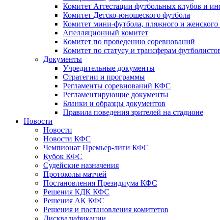
Комитет Аттестации футбольных клубов и и
Комитет Детско-юношеского футбола
Комитет мини-футбола, пляжного и женского
Апелляционный комитет
Комитет по проведению соревнований
Комитет по статусу и трансферам футболисто
Документы
Учредительные документы
Стратегии и программы
Регламенты соревнований КФС
Регламентирующие документы
Бланки и образцы документов
Правила поведения зрителей на стадионе
Новости
Новости
Новости КФС
Чемпионат Премьер-лиги КФС
Кубок КФС
Судейские назначения
Протоколы матчей
Постановления Президиума КФС
Решения КДК КФС
Решения АК КФС
Решения и постановления комитетов
Дисквалификации