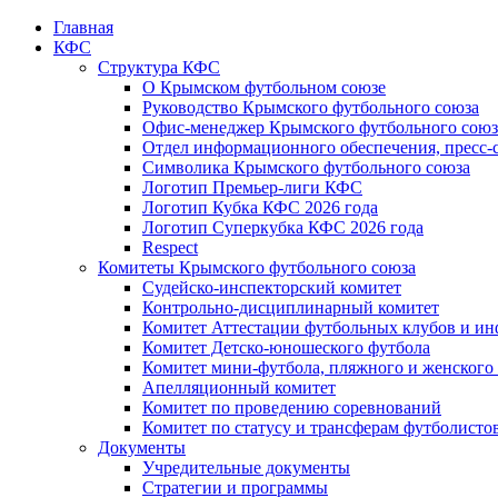
Главная
КФС
Структура КФС
О Крымском футбольном союзе
Руководство Крымского футбольного союза
Офис-менеджер Крымского футбольного союз
Отдел информационного обеспечения, пресс-
Символика Крымского футбольного союза
Логотип Премьер-лиги КФС
Логотип Кубка КФС 2026 года
Логотип Суперкубка КФС 2026 года
Respect
Комитеты Крымского футбольного союза
Судейско-инспекторский комитет
Контрольно-дисциплинарный комитет
Комитет Аттестации футбольных клубов и и
Комитет Детско-юношеского футбола
Комитет мини-футбола, пляжного и женского
Апелляционный комитет
Комитет по проведению соревнований
Комитет по статусу и трансферам футболисто
Документы
Учредительные документы
Стратегии и программы