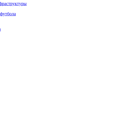
нфраструктуры
 футбола
в