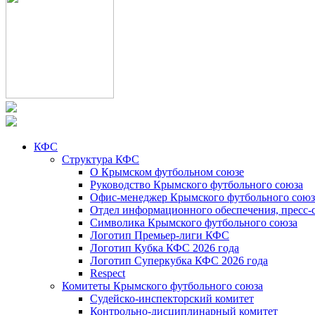
КФС
Структура КФС
О Крымском футбольном союзе
Руководство Крымского футбольного союза
Офис-менеджер Крымского футбольного союз
Отдел информационного обеспечения, пресс-
Символика Крымского футбольного союза
Логотип Премьер-лиги КФС
Логотип Кубка КФС 2026 года
Логотип Суперкубка КФС 2026 года
Respect
Комитеты Крымского футбольного союза
Судейско-инспекторский комитет
Контрольно-дисциплинарный комитет