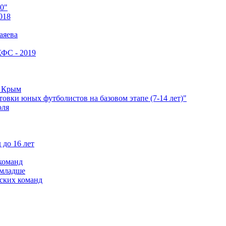
0"
018
аяева
КФС - 2019
е Крым
овки юных футболистов на базовом этапе (7-14 лет)"
оля
 до 16 лет
команд
 младше
ских команд