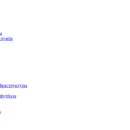
а
служба
нфраструктуры
 футбола
в