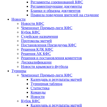
Регламенты соревнований КФС
Регламентирующие документы
Бланки и образцы документов
Правила поведения зрителей на стадионе
Новости
Новости КФС
Чемпионат Премьер-лиги КФС
Кубок КФС
Судейские назначения
Протоколы матчей
Постановления Президиума КФС
Решения КДК КФС
Решения АК КФС
Решения и постановления комитетов
Дисквалификации
Новости крымского футбола
Турниры
Чемпионат Премьер-лиги КФС
Календарь и результаты матчей
Турнирная таблица
Статистика
Команды
Новости
Кубок КФС
Календарь и результаты матчей