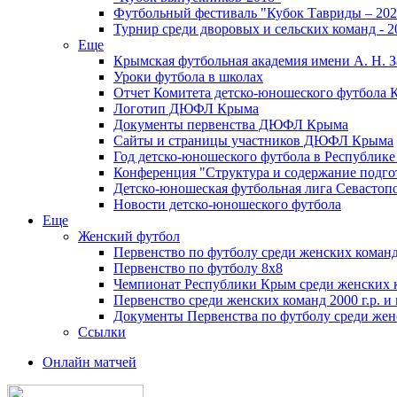
Футбольный фестиваль "Кубок Тавриды – 202
Турнир среди дворовых и сельских команд - 2
Еще
Крымская футбольная академия имени А. Н. З
Уроки футбола в школах
Отчет Комитета детско-юношеского футбола 
Логотип ДЮФЛ Крыма
Документы первенства ДЮФЛ Крыма
Сайты и страницы участников ДЮФЛ Крыма
Год детско-юношеского футбола в Республик
Конференция "Структура и содержание подгот
Детско-юношеская футбольная лига Севастоп
Новости детско-юношеского футбола
Еще
Женский футбол
Первенство по футболу среди женских команд
Первенство по футболу 8х8
Чемпионат Республики Крым среди женских 
Первенство среди женских команд 2000 г.р. и
Документы Первенства по футболу среди жен
Ссылки
Онлайн матчей