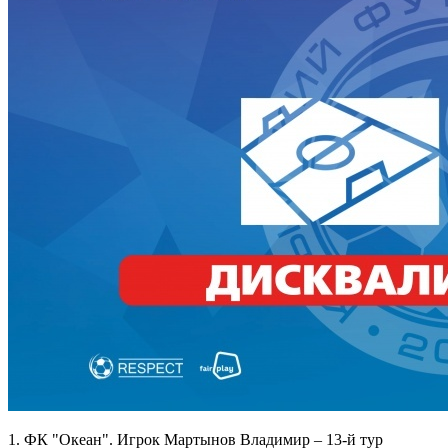
1. ФК "Океан". Игрок Мартынов Владимир – 13-й тур