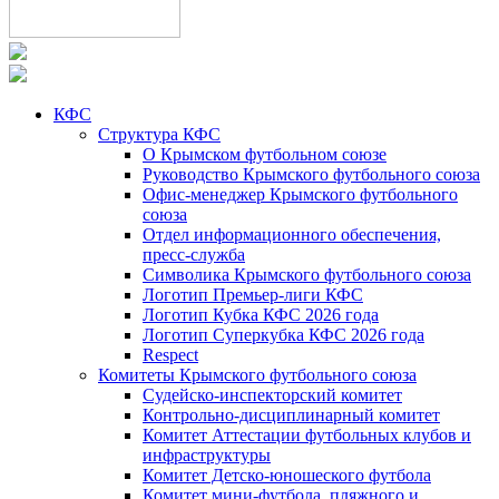
КФС
Структура КФС
О Крымском футбольном союзе
Руководство Крымского футбольного союза
Офис-менеджер Крымского футбольного
союза
Отдел информационного обеспечения,
пресс-служба
Символика Крымского футбольного союза
Логотип Премьер-лиги КФС
Логотип Кубка КФС 2026 года
Логотип Суперкубка КФС 2026 года
Respect
Комитеты Крымского футбольного союза
Судейско-инспекторский комитет
Контрольно-дисциплинарный комитет
Комитет Аттестации футбольных клубов и
инфраструктуры
Комитет Детско-юношеского футбола
Комитет мини-футбола, пляжного и