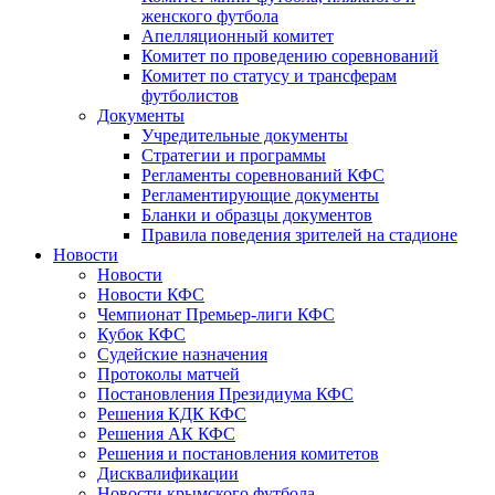
женского футбола
Апелляционный комитет
Комитет по проведению соревнований
Комитет по статусу и трансферам
футболистов
Документы
Учредительные документы
Стратегии и программы
Регламенты соревнований КФС
Регламентирующие документы
Бланки и образцы документов
Правила поведения зрителей на стадионе
Новости
Новости
Новости КФС
Чемпионат Премьер-лиги КФС
Кубок КФС
Судейские назначения
Протоколы матчей
Постановления Президиума КФС
Решения КДК КФС
Решения АК КФС
Решения и постановления комитетов
Дисквалификации
Новости крымского футбола