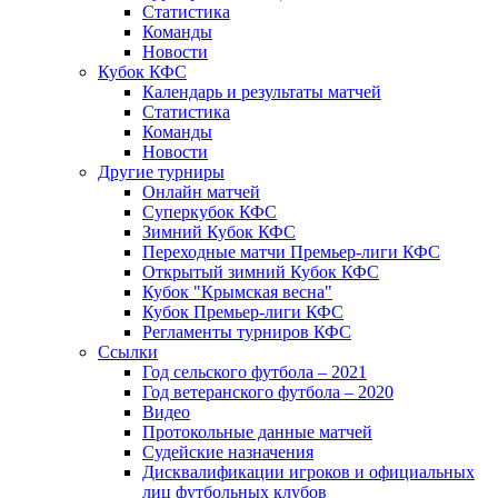
Статистика
Команды
Новости
Кубок КФС
Календарь и результаты матчей
Статистика
Команды
Новости
Другие турниры
Онлайн матчей
Суперкубок КФС
Зимний Кубок КФС
Переходные матчи Премьер-лиги КФС
Открытый зимний Кубок КФС
Кубок "Крымская весна"
Кубок Премьер-лиги КФС
Регламенты турниров КФС
Ссылки
Год сельского футбола – 2021
Год ветеранского футбола – 2020
Видео
Протокольные данные матчей
Судейские назначения
Дисквалификации игроков и официальных
лиц футбольных клубов