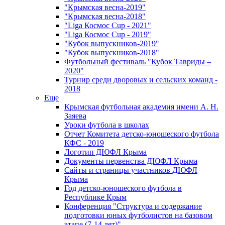
"Крымская весна-2019"
"Крымская весна-2018"
"Liga Космос Cup - 2021"
"Liga Космос Cup - 2019"
"Кубок выпускников-2019"
"Кубок выпускников-2018"
Футбольный фестиваль "Кубок Тавриды –
2020"
Турнир среди дворовых и сельских команд -
2018
Еще
Крымская футбольная академия имени А. Н.
Заяева
Уроки футбола в школах
Отчет Комитета детско-юношеского футбола
КФС - 2019
Логотип ДЮФЛ Крыма
Документы первенства ДЮФЛ Крыма
Сайты и страницы участников ДЮФЛ
Крыма
Год детско-юношеского футбола в
Республике Крым
Конференция "Структура и содержание
подготовки юных футболистов на базовом
этапе (7-14 лет)"