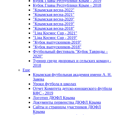
Кубок Главы Республики Крым – 2019
Кубок Главы Республики Крым – 2018
"Крымская весна-2022"
"Крымская весна-2021"
"Крымская весна-2020"
"Крымская весна-2019"
"Крымская весна-2018"
"Liga Космос Cup - 2021"
"Liga Космос Cup - 2019"
"Кубок выпускников-2019"
"Кубок выпускников-2018"
Футбольный фестиваль "Кубок Тавриды –
2020"
Турнир среди дворовых и сельских команд -
2018
Еще
Крымская футбольная академия имени А. Н.
Заяева
Уроки футбола в школах
Отчет Комитета детско-юношеского футбола
КФС - 2019
Логотип ДЮФЛ Крыма
Документы первенства ДЮФЛ Крыма
Сайты и страницы участников ДЮФЛ
Крыма