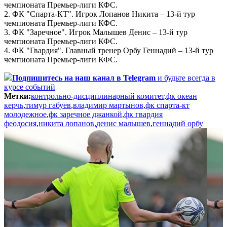
чемпионата Премьер-лиги КФС.
2. ФК "Спарта-КТ". Игрок Лопанов Никита – 13-й тур
чемпионата Премьер-лиги КФС.
3. ФК "Заречное". Игрок Малышев Денис – 13-й тур
чемпионата Премьер-лиги КФС.
4. ФК "Гвардия". Главный тренер Орбу Геннадий – 13-й тур
чемпионата Премьер-лиги КФС.
Подпишитесь
на наш канал в Telegram
и будьте всегда в
курсе событий
Метки:
контрольно-дисциплинарный комитет
,
фк океан
керчь
,
тимур габуев
,
владимир мартынов
,
фк спарта-кт
молодежное
,
фк заречное джанкой
,
фк гвардия
феодосия
,
никита лопанов
,
денис малышев
,
геннадий орбу