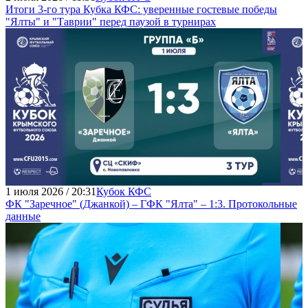
Итоги 3-го тура Кубка КФС: уверенные гостевые победы
"Ялты" и "Таврии" перед паузой в турнирах
1 июля 2026 / 20:31
Кубок КФС
ФК "Заречное" (Джанкой) – ГФК "Ялта" – 1:3. Протокольные
данные