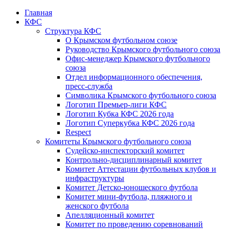
Главная
КФС
Структура КФС
О Крымском футбольном союзе
Руководство Крымского футбольного союза
Офис-менеджер Крымского футбольного
союза
Отдел информационного обеспечения,
пресс-служба
Символика Крымского футбольного союза
Логотип Премьер-лиги КФС
Логотип Кубка КФС 2026 года
Логотип Суперкубка КФС 2026 года
Respect
Комитеты Крымского футбольного союза
Судейско-инспекторский комитет
Контрольно-дисциплинарный комитет
Комитет Аттестации футбольных клубов и
инфраструктуры
Комитет Детско-юношеского футбола
Комитет мини-футбола, пляжного и
женского футбола
Апелляционный комитет
Комитет по проведению соревнований