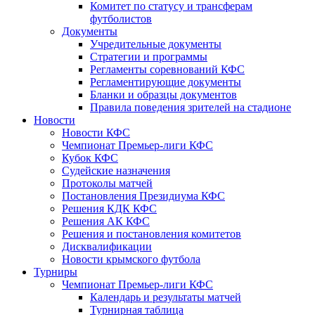
Комитет по статусу и трансферам
футболистов
Документы
Учредительные документы
Стратегии и программы
Регламенты соревнований КФС
Регламентирующие документы
Бланки и образцы документов
Правила поведения зрителей на стадионе
Новости
Новости КФС
Чемпионат Премьер-лиги КФС
Кубок КФС
Судейские назначения
Протоколы матчей
Постановления Президиума КФС
Решения КДК КФС
Решения АК КФС
Решения и постановления комитетов
Дисквалификации
Новости крымского футбола
Турниры
Чемпионат Премьер-лиги КФС
Календарь и результаты матчей
Турнирная таблица