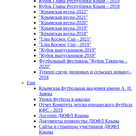
Кубок Главы Республики Крым – 2019
Кубок Главы Республики Крым – 2018
"Крымская весна-2022"
"Крымская весна-2021"
"Крымская весна-2020"
"Крымская весна-2019"
"Крымская весна-2018"
"Liga Космос Cup - 2021"
"Liga Космос Cup - 2019"
"Кубок выпускников-2019"
"Кубок выпускников-2018"
Футбольный фестиваль "Кубок Тавриды –
2020"
Турнир среди дворовых и сельских команд -
2018
Еще
Крымская футбольная академия имени А. Н.
Заяева
Уроки футбола в школах
Отчет Комитета детско-юношеского футбола
КФС - 2019
Логотип ДЮФЛ Крыма
Документы первенства ДЮФЛ Крыма
Сайты и страницы участников ДЮФЛ
Крыма