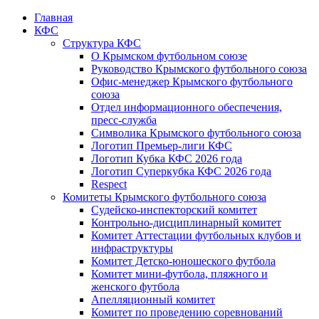
Главная
КФС
Структура КФС
О Крымском футбольном союзе
Руководство Крымского футбольного союза
Офис-менеджер Крымского футбольного
союза
Отдел информационного обеспечения,
пресс-служба
Символика Крымского футбольного союза
Логотип Премьер-лиги КФС
Логотип Кубка КФС 2026 года
Логотип Суперкубка КФС 2026 года
Respect
Комитеты Крымского футбольного союза
Судейско-инспекторский комитет
Контрольно-дисциплинарный комитет
Комитет Аттестации футбольных клубов и
инфраструктуры
Комитет Детско-юношеского футбола
Комитет мини-футбола, пляжного и
женского футбола
Апелляционный комитет
Комитет по проведению соревнований