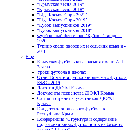
"Крымская весна-2019"
"Крымская весна-2018"
"Liga Космос Cup - 2021"
"Liga Космос Cup - 2019"
"Кубок выпускников-2019"
"Кубок выпускников-2018"
Футбольный фестиваль "Кубок Тавриды –
2020"
Турнир среди дворовых и сельских команд -
2018
Еще
Крымская футбольная академия имени А. Н.
Заяева
Уроки футбола в школах
Отчет Комитета детско-юношеского футбола
КФС - 2019
Логотип ДЮФЛ Крыма
Документы первенства ДЮФЛ Крыма
Сайты и страницы участников ДЮФЛ
Крыма
Год детско-юношеского футбола в
Республике Крым
Конференция "Структура и содержание
подготовки юных футболистов на базовом
этапе (7-14 лет)"