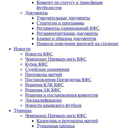
Комитет по статусу и трансферам
футболистов
Документы
Учредительные документы
Стратегии и программы
Регламенты соревнований КФС
Регламентирующие документы
Бланки и образцы документов
Правила поведения зрителей на стадионе
Новости
Новости КФС
Чемпионат Премьер-лиги КФС
Кубок КФС
Судейские назначения
Протоколы матчей
Постановления Президиума КФС
Решения КДК КФС
Решения АК КФС
Решения и постановления комитетов
Дисквалификации
Новости крымского футбола
Турниры
Чемпионат Премьер-лиги КФС
Календарь и результаты матчей
Турнирная таблица