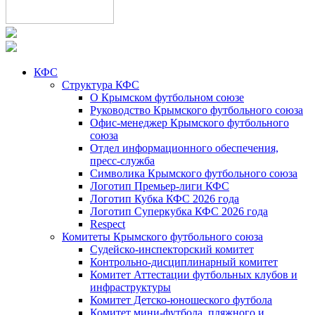
КФС
Структура КФС
О Крымском футбольном союзе
Руководство Крымского футбольного союза
Офис-менеджер Крымского футбольного
союза
Отдел информационного обеспечения,
пресс-служба
Символика Крымского футбольного союза
Логотип Премьер-лиги КФС
Логотип Кубка КФС 2026 года
Логотип Суперкубка КФС 2026 года
Respect
Комитеты Крымского футбольного союза
Судейско-инспекторский комитет
Контрольно-дисциплинарный комитет
Комитет Аттестации футбольных клубов и
инфраструктуры
Комитет Детско-юношеского футбола
Комитет мини-футбола, пляжного и