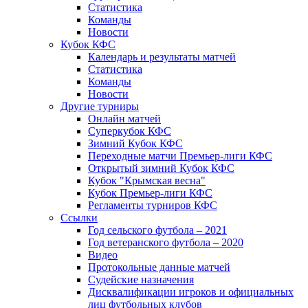
Статистика
Команды
Новости
Кубок КФС
Календарь и результаты матчей
Статистика
Команды
Новости
Другие турниры
Онлайн матчей
Суперкубок КФС
Зимний Кубок КФС
Переходные матчи Премьер-лиги КФС
Открытый зимний Кубок КФС
Кубок "Крымская весна"
Кубок Премьер-лиги КФС
Регламенты турниров КФС
Ссылки
Год сельского футбола – 2021
Год ветеранского футбола – 2020
Видео
Протокольные данные матчей
Судейские назначения
Дисквалификации игроков и официальных
лиц футбольных клубов