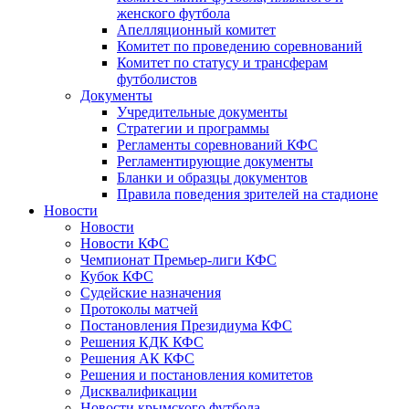
женского футбола
Апелляционный комитет
Комитет по проведению соревнований
Комитет по статусу и трансферам
футболистов
Документы
Учредительные документы
Стратегии и программы
Регламенты соревнований КФС
Регламентирующие документы
Бланки и образцы документов
Правила поведения зрителей на стадионе
Новости
Новости
Новости КФС
Чемпионат Премьер-лиги КФС
Кубок КФС
Судейские назначения
Протоколы матчей
Постановления Президиума КФС
Решения КДК КФС
Решения АК КФС
Решения и постановления комитетов
Дисквалификации
Новости крымского футбола