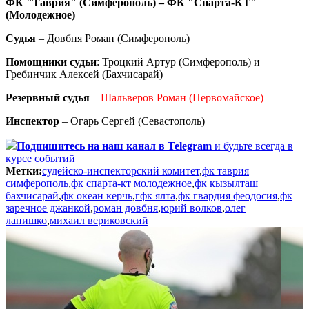
ФК "Таврия" (Симферополь) – ФК "Спарта-КТ"
(Молодежное)
Судья
– Довбня Роман (Симферополь)
Помощники судьи
: Троцкий Артур (Симферополь) и
Гребинчик Алексей (Бахчисарай)
Резервный судья
–
Шальверов Роман (Первомайское)
Инспектор
– Огарь Сергей (Севастополь)
Подпишитесь
на наш канал в Telegram
и будьте всегда в
курсе событий
Метки:
судейско-инспекторский комитет
,
фк таврия
симферополь
,
фк спарта-кт молодежное
,
фк кызылташ
бахчисарай
,
фк океан керчь
,
гфк ялта
,
фк гвардия феодосия
,
фк
заречное джанкой
,
роман довбня
,
юрий волков
,
олег
лапишко
,
михаил вериковский