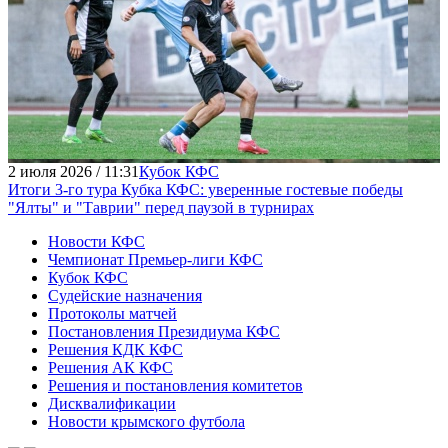
2 июля 2026 / 11:31
Кубок КФС
Итоги 3-го тура Кубка КФС: уверенные гостевые победы
"Ялты" и "Таврии" перед паузой в турнирах
Новости КФС
Чемпионат Премьер-лиги КФС
Кубок КФС
Судейские назначения
Протоколы матчей
Постановления Президиума КФС
Решения КДК КФС
Решения АК КФС
Решения и постановления комитетов
Дисквалификации
Новости крымского футбола