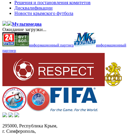
Решения и постановления комитетов
Дисквалификации
Новости крымского футбола
Мультимедиа
Ожидание загрузки...
информационный партнер
информационный
партнер
295000,
Республика Крым
,
г. Симферополь
,