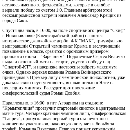
осталось именно за феодосийцами, которые в октябре
вырвали победу со счетом 1:0. Главным арбитром этой
бескомпромиссной встречи назначен Александр Крещик из
города Саки.
Спустя два часа, в 16:00, на поле спортивного центра "Скиф"
в Новопавловке (Бахчисарайский район) начнется
историческое джанкойское дерби. ФК "МАК", триумфально
выигравший Открытый чемпионат Крыма и заслуживший
повышение в классе, сразится с бронзовым призером
прошлого сезона – "Заречным". Подопечные Сергея Величко
выдали огненный матч на старте, упустив победу над
"Спартой-КТ", и наверняка настроены забрать максимум
очков. Однако дерзкая команда Романа Войнаровского,
пришедшая в Премьер-лигу с чемпионской психологией, уже
доказала свою неуступчивость, вырвав ничью в Ялте на
последних минутах. Рассудит противостояние
симферопольский судья Роман Довбня.
Параллельно, в 16:00, в пгт Аграрном на стадионе
"Крымтеплица" прозвучит стартовый свисток в центральном
матче тура. Четырехкратный чемпион лиги, симферопольская
"Таврия", пропускавшая первый тур из-за нечетного
количества участников, наконец-то вступает в борьбу за
трофей. Команда Вячеслава Левчука примет керченский