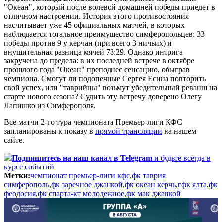
"Океан", который после волевой домашней победы приедет в
отличном настроении. История этого противостояния
насчитывает уже 45 официальных матчей, в которых
наблюдается тотальное преимущество симферопольцев: 33
победы против 9 у керчан (при всего 3 ничьих) и
внушительная разница мячей 78:29. Однако интрига
закручена до предела: в их последней встрече в октябре
прошлого года "Океан" преподнес сенсацию, обыграв
чемпиона. Смогут ли подопечные Сергея Есина повторить
свой успех, или "таврийцы" возьмут убедительный реванш на
старте нового сезона? Судить эту встречу доверено Олегу
Лапишко из Симферополя.
Все матчи 2-го тура чемпионата Премьер-лиги КФС
запланированы к показу в
прямой трансляции
на нашем
сайте.
Подпишитесь
на наш канал в Telegram
и будьте всегда в
курсе событий
Метки:
чемпионат премьер-лиги кфс
,
фк таврия
симферополь
,
фк заречное джанкой
,
фк океан керчь
,
гфк ялта
,
фк
феодосия
,
фк спарта-кт молодежное
,
фк мак джанкой