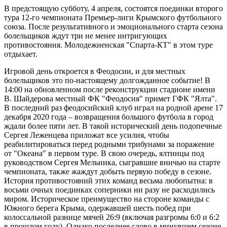
В предстоящую субботу, 4 апреля, состоятся поединки второго
тура 12-го чемпионата Премьер-лиги Крымского футбольного
союза. После результативного и эмоционального старта сезона
болельщиков ждут три не менее интригующих
противостояния. Молодежненская "Спарта-КТ" в этом туре
отдыхает.
Игровой день откроется в Феодосии, и для местных
болельщиков это по-настоящему долгожданное событие! В
14:00 на обновленном после реконструкции стадионе имени
В. Шайдерова местный ФК "Феодосия" примет ГФК "Ялта".
В последний раз феодосийский клуб играл на родной арене 17
декабря 2020 года – возвращения большого футбола в город
ждали более пяти лет. В такой исторический день подопечные
Сергея Леженцева приложат все усилия, чтобы
реабилитироваться перед родными трибунами за поражение
от "Океана" в первом туре. В свою очередь, ялтинцы под
руководством Сергея Мельника, сыгравшие вничью на старте
чемпионата, также жаждут добыть первую победу в сезоне.
История противостояний этих команд весьма любопытна: в
восьми очных поединках соперники ни разу не расходились
миром. Историческое преимущество на стороне команды с
Южного берега Крыма, одержавшей шесть побед при
колоссальной разнице мячей 26:9 (включая разгромы 6:0 и 6:2
в прошлом году). Однако последнее слово в минувшем сезоне