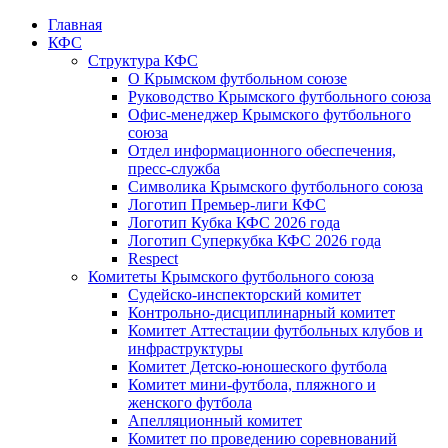
Главная
КФС
Структура КФС
О Крымском футбольном союзе
Руководство Крымского футбольного союза
Офис-менеджер Крымского футбольного
союза
Отдел информационного обеспечения,
пресс-служба
Символика Крымского футбольного союза
Логотип Премьер-лиги КФС
Логотип Кубка КФС 2026 года
Логотип Суперкубка КФС 2026 года
Respect
Комитеты Крымского футбольного союза
Судейско-инспекторский комитет
Контрольно-дисциплинарный комитет
Комитет Аттестации футбольных клубов и
инфраструктуры
Комитет Детско-юношеского футбола
Комитет мини-футбола, пляжного и
женского футбола
Апелляционный комитет
Комитет по проведению соревнований