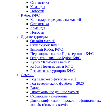
Статистика
Команды
Новости
Кубок КФС
Календарь и результаты матчей
Статистика
Команды
Новости
Другие турниры
Онлайн матчей
Суперкубок КФС
Зимний Кубок КФС
Переходные матчи Премьер-лиги КФС
Открытый зимний Кубок КФС
Кубок "Крымская весна"
Кубок Премьер-лиги КФС
Регламенты турниров КФС
Ссылки
Год сельского футбола – 2021
Год ветеранского футбола – 2020
Видео
Протокольные данные матчей
Судейские назначения
Дисквалификации игроков и официальных
лиц футбольных клубов