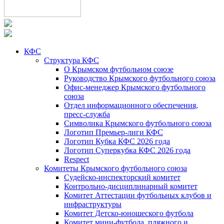
КФС
Структура КФС
О Крымском футбольном союзе
Руководство Крымского футбольного союза
Офис-менеджер Крымского футбольного
союза
Отдел информационного обеспечения,
пресс-служба
Символика Крымского футбольного союза
Логотип Премьер-лиги КФС
Логотип Кубка КФС 2026 года
Логотип Суперкубка КФС 2026 года
Respect
Комитеты Крымского футбольного союза
Судейско-инспекторский комитет
Контрольно-дисциплинарный комитет
Комитет Аттестации футбольных клубов и
инфраструктуры
Комитет Детско-юношеского футбола
Комитет мини-футбола, пляжного и