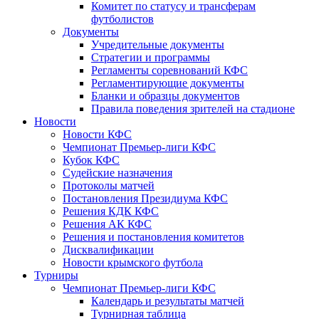
Комитет по статусу и трансферам
футболистов
Документы
Учредительные документы
Стратегии и программы
Регламенты соревнований КФС
Регламентирующие документы
Бланки и образцы документов
Правила поведения зрителей на стадионе
Новости
Новости КФС
Чемпионат Премьер-лиги КФС
Кубок КФС
Судейские назначения
Протоколы матчей
Постановления Президиума КФС
Решения КДК КФС
Решения АК КФС
Решения и постановления комитетов
Дисквалификации
Новости крымского футбола
Турниры
Чемпионат Премьер-лиги КФС
Календарь и результаты матчей
Турнирная таблица