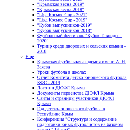
"Крымская весна-2019"
"Крымская весна-2018"
"Liga Космос Cup - 2021"
"Liga Космос Cup - 2019"
"Кубок выпускников-2019"
"Кубок выпускников-2018"
Футбольный фестиваль "Кубок Тавриды –
2020"
Турнир среди дворовых и сельских команд -
2018
Еще
Крымская футбольная академия имени А. Н.
Заяева
Уроки футбола в школах
Отчет Комитета детско-юношеского футбола
КФС - 2019
Логотип ДЮФЛ Крыма
Документы первенства ДЮФЛ Крыма
Сайты и страницы участников ДЮФЛ
Крыма
Год детско-юношеского футбола в
Республике Крым
Конференция "Структура и содержание
подготовки юных футболистов на базовом
этапе (7-14 лет)"