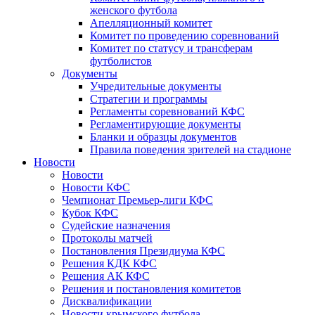
женского футбола
Апелляционный комитет
Комитет по проведению соревнований
Комитет по статусу и трансферам
футболистов
Документы
Учредительные документы
Стратегии и программы
Регламенты соревнований КФС
Регламентирующие документы
Бланки и образцы документов
Правила поведения зрителей на стадионе
Новости
Новости
Новости КФС
Чемпионат Премьер-лиги КФС
Кубок КФС
Судейские назначения
Протоколы матчей
Постановления Президиума КФС
Решения КДК КФС
Решения АК КФС
Решения и постановления комитетов
Дисквалификации
Новости крымского футбола