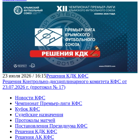
23 июля 2026 / 16:15
Решения КДК КФС
Решения Контрольно-дисциплинарного комитета КФС от
23.07.2026 г. (протокол № 17)
Новости КФС
Чемпионат Премьер-лиги КФС
Кубок КФС
Судейские назначения
Протоколы матчей
Постановления Президиума КФС
Решения КДК КФС
Решения АК КФС