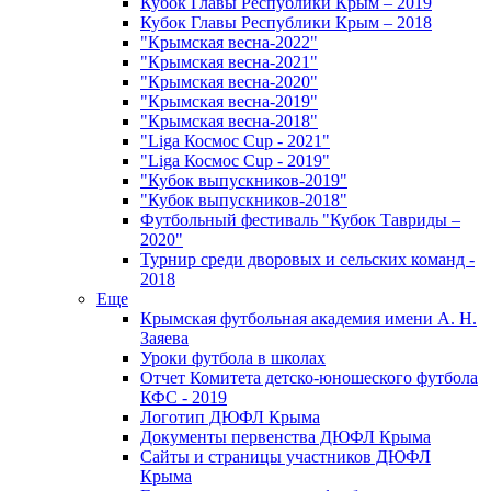
Кубок Главы Республики Крым – 2019
Кубок Главы Республики Крым – 2018
"Крымская весна-2022"
"Крымская весна-2021"
"Крымская весна-2020"
"Крымская весна-2019"
"Крымская весна-2018"
"Liga Космос Cup - 2021"
"Liga Космос Cup - 2019"
"Кубок выпускников-2019"
"Кубок выпускников-2018"
Футбольный фестиваль "Кубок Тавриды –
2020"
Турнир среди дворовых и сельских команд -
2018
Еще
Крымская футбольная академия имени А. Н.
Заяева
Уроки футбола в школах
Отчет Комитета детско-юношеского футбола
КФС - 2019
Логотип ДЮФЛ Крыма
Документы первенства ДЮФЛ Крыма
Сайты и страницы участников ДЮФЛ
Крыма