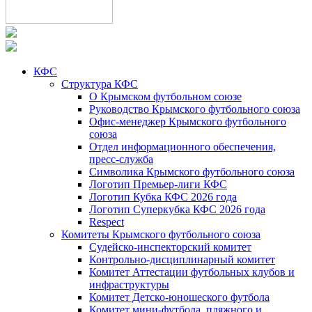
КФС
Структура КФС
О Крымском футбольном союзе
Руководство Крымского футбольного союза
Офис-менеджер Крымского футбольного
союза
Отдел информационного обеспечения,
пресс-служба
Символика Крымского футбольного союза
Логотип Премьер-лиги КФС
Логотип Кубка КФС 2026 года
Логотип Суперкубка КФС 2026 года
Respect
Комитеты Крымского футбольного союза
Судейско-инспекторский комитет
Контрольно-дисциплинарный комитет
Комитет Аттестации футбольных клубов и
инфраструктуры
Комитет Детско-юношеского футбола
Комитет мини-футбола, пляжного и