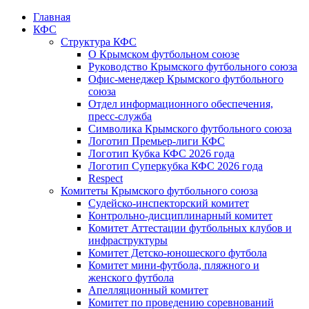
Главная
КФС
Структура КФС
О Крымском футбольном союзе
Руководство Крымского футбольного союза
Офис-менеджер Крымского футбольного
союза
Отдел информационного обеспечения,
пресс-служба
Символика Крымского футбольного союза
Логотип Премьер-лиги КФС
Логотип Кубка КФС 2026 года
Логотип Суперкубка КФС 2026 года
Respect
Комитеты Крымского футбольного союза
Судейско-инспекторский комитет
Контрольно-дисциплинарный комитет
Комитет Аттестации футбольных клубов и
инфраструктуры
Комитет Детско-юношеского футбола
Комитет мини-футбола, пляжного и
женского футбола
Апелляционный комитет
Комитет по проведению соревнований