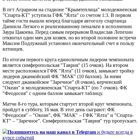
В пгт Аграрном на стадионе "Крымтеплица" молодежненская
"Спарта-КТ" уступила ГФК "Ялта" со счетом 1:3. В первом
тайме гости вышли вперед благодаря автоголу спартанца
Даниила Легкого и реализованному пенальти в исполнении
Заура Цакоева. Перед самым перерывом Владислав Лепехин
отквитал один мяч для хозяев, но во второй половине встречи
Максим Подлужный установил окончательный счет в пользу
ялтинцев.
По итогам первого круга единоличным лидером чемпионата
является симферопольская "Таврия" (15 очков). На втором
месте расположился ГФК "Ялта" (11 очков), замыкает тройку
лидеров джанкойский ФК "МАК" (10 баллов). За ними
следуют джанкойское "Заречное" (8 очков), керченский
"Океан" и молодежненская "Спарта-КТ" (по 7 очков). ФК
"Феодосия" с одним баллом замыкает таблицу.
Матчи 8-го тура, которым стартует второй круг чемпионата,
пройдут в субботу, 16 мая. В этот день сыграют: ФК
"Феодосия" – "Океан", ФК "МАК" – ГФК "Ялта" и "Спарта-
КТ" – "Заречное". Симферопольская "Таврия" тур пропускает.
Подпишитесь
на наш канал в Telegram
и будьте всегда в
курсе событий