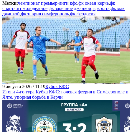
Метки:
чемпионат премьер-лиги кфс
,
фк океан керчь
,
фк
спарта-кт молодежное
,
фк заречное джанкой
,
гфк ялта
,
фк мак
джанкой
,
фк таврия симферополь
,
фк феодосия
9 августа 2026 / 11:19
Кубок КФС
Итоги 4-го тура Кубка КФС: голевая феерия в Симферополе и
Ялте, упорная борьба в Керчи