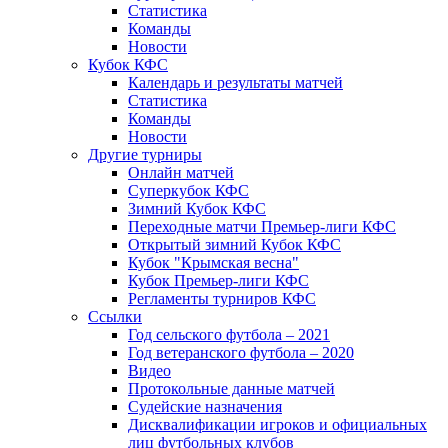
Статистика
Команды
Новости
Кубок КФС
Календарь и результаты матчей
Статистика
Команды
Новости
Другие турниры
Онлайн матчей
Суперкубок КФС
Зимний Кубок КФС
Переходные матчи Премьер-лиги КФС
Открытый зимний Кубок КФС
Кубок "Крымская весна"
Кубок Премьер-лиги КФС
Регламенты турниров КФС
Ссылки
Год сельского футбола – 2021
Год ветеранского футбола – 2020
Видео
Протокольные данные матчей
Судейские назначения
Дисквалификации игроков и официальных
лиц футбольных клубов