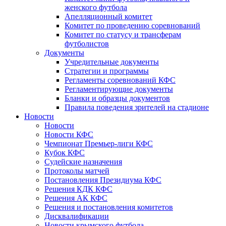
женского футбола
Апелляционный комитет
Комитет по проведению соревнований
Комитет по статусу и трансферам
футболистов
Документы
Учредительные документы
Стратегии и программы
Регламенты соревнований КФС
Регламентирующие документы
Бланки и образцы документов
Правила поведения зрителей на стадионе
Новости
Новости
Новости КФС
Чемпионат Премьер-лиги КФС
Кубок КФС
Судейские назначения
Протоколы матчей
Постановления Президиума КФС
Решения КДК КФС
Решения АК КФС
Решения и постановления комитетов
Дисквалификации
Новости крымского футбола