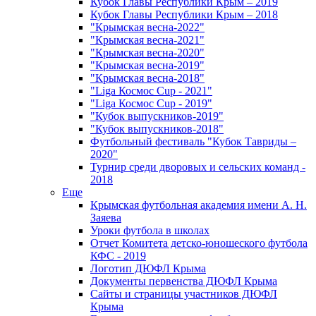
Кубок Главы Республики Крым – 2019
Кубок Главы Республики Крым – 2018
"Крымская весна-2022"
"Крымская весна-2021"
"Крымская весна-2020"
"Крымская весна-2019"
"Крымская весна-2018"
"Liga Космос Cup - 2021"
"Liga Космос Cup - 2019"
"Кубок выпускников-2019"
"Кубок выпускников-2018"
Футбольный фестиваль "Кубок Тавриды –
2020"
Турнир среди дворовых и сельских команд -
2018
Еще
Крымская футбольная академия имени А. Н.
Заяева
Уроки футбола в школах
Отчет Комитета детско-юношеского футбола
КФС - 2019
Логотип ДЮФЛ Крыма
Документы первенства ДЮФЛ Крыма
Сайты и страницы участников ДЮФЛ
Крыма