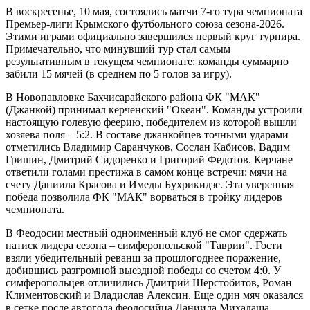
В воскресенье, 10 мая, состоялись матчи 7-го тура чемпионата
Премьер-лиги Крымского футбольного союза сезона-2026.
Этими играми официально завершился первый круг турнира.
Примечательно, что минувший тур стал самым
результативным в текущем чемпионате: команды суммарно
забили 15 мячей (в среднем по 5 голов за игру).
В Новопавловке Бахчисарайского района ФК "МАК"
(Джанкой) принимал керченский "Океан". Команды устроили
настоящую голевую феерию, победителем из которой вышли
хозяева поля – 5:2. В составе джанкойцев точными ударами
отметились Владимир Саранчуков, Сослан Кабисов, Вадим
Гришин, Дмитрий Сидоренко и Григорий Федотов. Керчане
ответили голами престижа в самом конце встречи: мячи на
счету Даниила Красова и Имеды Бухрикидзе. Эта уверенная
победа позволила ФК "МАК" ворваться в тройку лидеров
чемпионата.
В Феодосии местный одноименный клуб не смог сдержать
натиск лидера сезона – симферопольской "Таврии". Гости
взяли убедительный реванш за прошлогоднее поражение,
добившись разгромной выездной победы со счетом 4:0. У
симферопольцев отличились Дмитрий Шерстобитов, Роман
Климентовский и Владислав Алексин. Еще один мяч оказался
в сетке после автогола феодосийца Даниила Михалаша.