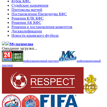
Кубок КФС
Судейские назначения
Протоколы матчей
Постановления Президиума КФС
Решения КДК КФС
Решения АК КФС
Решения и постановления комитетов
Дисквалификации
Новости крымского футбола
Мультимедиа
Ожидание загрузки...
информационный партнер
информационный
партнер