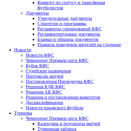
Комитет по статусу и трансферам
футболистов
Документы
Учредительные документы
Стратегии и программы
Регламенты соревнований КФС
Регламентирующие документы
Бланки и образцы документов
Правила поведения зрителей на стадионе
Новости
Новости КФС
Чемпионат Премьер-лиги КФС
Кубок КФС
Судейские назначения
Протоколы матчей
Постановления Президиума КФС
Решения КДК КФС
Решения АК КФС
Решения и постановления комитетов
Дисквалификации
Новости крымского футбола
Турниры
Чемпионат Премьер-лиги КФС
Календарь и результаты матчей
Турнирная таблица