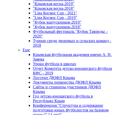
"Крымская весна-2019"
"Крымская весна-2018"
"Liga Космос Cup - 2021"
"Liga Космос Cup - 2019"
"Кубок выпускников-2019"
"Кубок выпускников-2018"
Футбольный фестиваль "Кубок Тавриды –
2020"
Турнир среди дворовых и сельских команд -
2018
Еще
Крымская футбольная академия имени А. Н.
Заяева
Уроки футбола в школах
Отчет Комитета детско-юношеского футбола
КФС - 2019
Логотип ДЮФЛ Крыма
Документы первенства ДЮФЛ Крыма
Сайты и страницы участников ДЮФЛ
Крыма
Год детско-юношеского футбола в
Республике Крым
Конференция "Структура и содержание
подготовки юных футболистов на базовом
этапе (7-14 лет)"