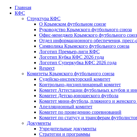
Главная
КФС
Структура КФС
О Крымском футбольном союзе
Руководство Крымского футбольного союза
Офис-менеджер Крымского футбольного союз
Отдел информационного обеспечения, пресс-
Символика Крымского футбольного союза
Логотип Премьер-лиги КФС
Логотип Кубка КФС 2026 года
Логотип Суперкубка КФС 2026 года
Respect
Комитеты Крымского футбольного союза
Судейско-инспекторский комитет
Контрольно-дисциплинарный комитет
Комитет Аттестации футбольных клубов и и
Комитет Детско-юношеского футбола
Комитет мини-футбола, пляжного и женского
Апелляционный комитет
Комитет по проведению соревнований
Комитет по статусу и трансферам футболисто
Документы
Учредительные документы
Стратегии и программы