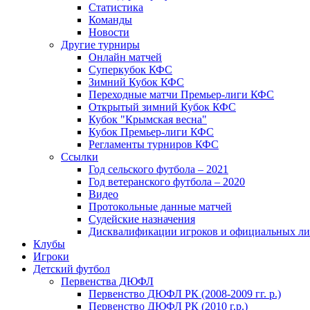
Статистика
Команды
Новости
Другие турниры
Онлайн матчей
Суперкубок КФС
Зимний Кубок КФС
Переходные матчи Премьер-лиги КФС
Открытый зимний Кубок КФС
Кубок "Крымская весна"
Кубок Премьер-лиги КФС
Регламенты турниров КФС
Ссылки
Год сельского футбола – 2021
Год ветеранского футбола – 2020
Видео
Протокольные данные матчей
Судейские назначения
Дисквалификации игроков и официальных ли
Клубы
Игроки
Детский футбол
Первенства ДЮФЛ
Первенство ДЮФЛ РК (2008-2009 гг. р.)
Первенство ДЮФЛ РК (2010 г.р.)