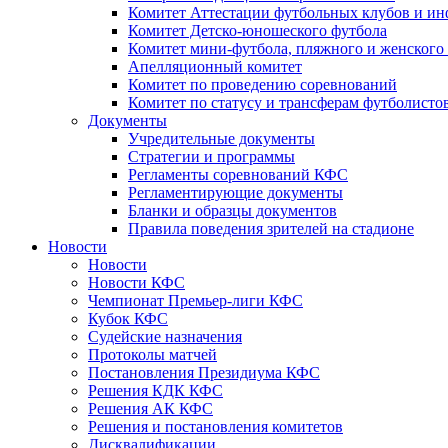
Комитет Аттестации футбольных клубов и и
Комитет Детско-юношеского футбола
Комитет мини-футбола, пляжного и женского
Апелляционный комитет
Комитет по проведению соревнований
Комитет по статусу и трансферам футболисто
Документы
Учредительные документы
Стратегии и программы
Регламенты соревнований КФС
Регламентирующие документы
Бланки и образцы документов
Правила поведения зрителей на стадионе
Новости
Новости
Новости КФС
Чемпионат Премьер-лиги КФС
Кубок КФС
Судейские назначения
Протоколы матчей
Постановления Президиума КФС
Решения КДК КФС
Решения АК КФС
Решения и постановления комитетов
Дисквалификации