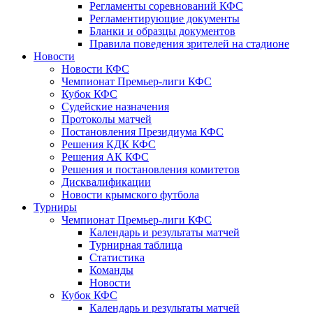
Регламенты соревнований КФС
Регламентирующие документы
Бланки и образцы документов
Правила поведения зрителей на стадионе
Новости
Новости КФС
Чемпионат Премьер-лиги КФС
Кубок КФС
Судейские назначения
Протоколы матчей
Постановления Президиума КФС
Решения КДК КФС
Решения АК КФС
Решения и постановления комитетов
Дисквалификации
Новости крымского футбола
Турниры
Чемпионат Премьер-лиги КФС
Календарь и результаты матчей
Турнирная таблица
Статистика
Команды
Новости
Кубок КФС
Календарь и результаты матчей