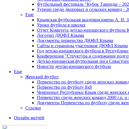
Футбольный фестиваль "Кубок Тавриды – 202
Турнир среди дворовых и сельских команд - 2
Еще
Крымская футбольная академия имени А. Н. З
Уроки футбола в школах
Отчет Комитета детско-юношеского футбола 
Логотип ДЮФЛ Крыма
Документы первенства ДЮФЛ Крыма
Сайты и страницы участников ДЮФЛ Крыма
Год детско-юношеского футбола в Республик
Конференция "Структура и содержание подгот
Детско-юношеская футбольная лига Севастоп
Новости детско-юношеского футбола
Еще
Женский футбол
Первенство по футболу среди женских команд
Первенство по футболу 8х8
Чемпионат Республики Крым среди женских 
Первенство среди женских команд 2000 г.р. и
Документы Первенства по футболу среди жен
Ссылки
Онлайн матчей