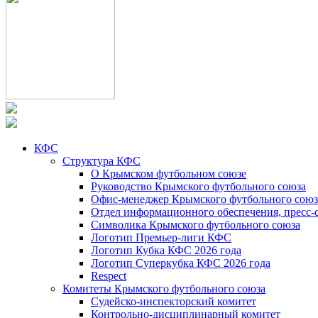
КФС
Структура КФС
О Крымском футбольном союзе
Руководство Крымского футбольного союза
Офис-менеджер Крымского футбольного союз
Отдел информационного обеспечения, пресс-
Символика Крымского футбольного союза
Логотип Премьер-лиги КФС
Логотип Кубка КФС 2026 года
Логотип Суперкубка КФС 2026 года
Respect
Комитеты Крымского футбольного союза
Судейско-инспекторский комитет
Контрольно-дисциплинарный комитет