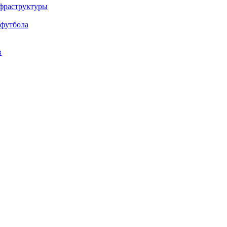
нфраструктуры
 футбола
в