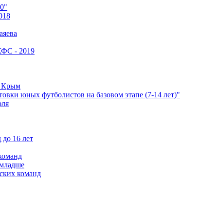
0"
018
аяева
КФС - 2019
е Крым
овки юных футболистов на базовом этапе (7-14 лет)"
оля
 до 16 лет
команд
 младше
ских команд