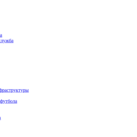
а
служба
нфраструктуры
 футбола
в