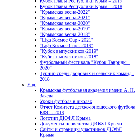
Кубок Главы Республики Крым – 2019
Кубок Главы Республики Крым – 2018
"Крымская весна-2022"
"Крымская весна-2021"
"Крымская весна-2020"
"Крымская весна-2019"
"Крымская весна-2018"
"Liga Космос Cup - 2021"
"Liga Космос Cup - 2019"
"Кубок выпускников-2019"
"Кубок выпускников-2018"
Футбольный фестиваль "Кубок Тавриды –
2020"
Турнир среди дворовых и сельских команд -
2018
Еще
Крымская футбольная академия имени А. Н.
Заяева
Уроки футбола в школах
Отчет Комитета детско-юношеского футбола
КФС - 2019
Логотип ДЮФЛ Крыма
Документы первенства ДЮФЛ Крыма
Сайты и страницы участников ДЮФЛ
Крыма