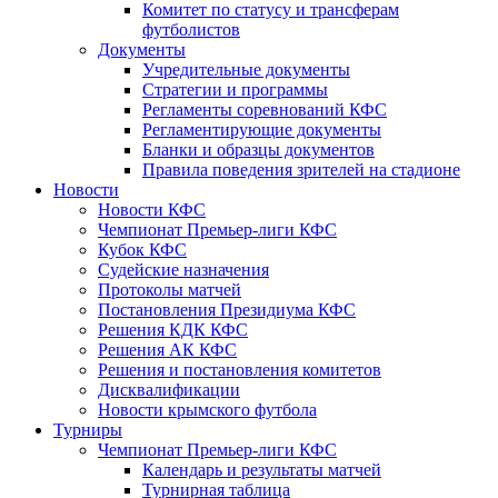
Комитет по статусу и трансферам
футболистов
Документы
Учредительные документы
Стратегии и программы
Регламенты соревнований КФС
Регламентирующие документы
Бланки и образцы документов
Правила поведения зрителей на стадионе
Новости
Новости КФС
Чемпионат Премьер-лиги КФС
Кубок КФС
Судейские назначения
Протоколы матчей
Постановления Президиума КФС
Решения КДК КФС
Решения АК КФС
Решения и постановления комитетов
Дисквалификации
Новости крымского футбола
Турниры
Чемпионат Премьер-лиги КФС
Календарь и результаты матчей
Турнирная таблица