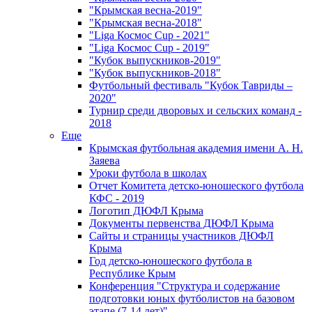
"Крымская весна-2019"
"Крымская весна-2018"
"Liga Космос Cup - 2021"
"Liga Космос Cup - 2019"
"Кубок выпускников-2019"
"Кубок выпускников-2018"
Футбольный фестиваль "Кубок Тавриды –
2020"
Турнир среди дворовых и сельских команд -
2018
Еще
Крымская футбольная академия имени А. Н.
Заяева
Уроки футбола в школах
Отчет Комитета детско-юношеского футбола
КФС - 2019
Логотип ДЮФЛ Крыма
Документы первенства ДЮФЛ Крыма
Сайты и страницы участников ДЮФЛ
Крыма
Год детско-юношеского футбола в
Республике Крым
Конференция "Структура и содержание
подготовки юных футболистов на базовом
этапе (7-14 лет)"