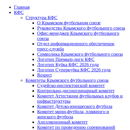
Главная
КФС
Структура КФС
О Крымском футбольном союзе
Руководство Крымского футбольного союза
Офис-менеджер Крымского футбольного
союза
Отдел информационного обеспечения,
пресс-служба
Символика Крымского футбольного союза
Логотип Премьер-лиги КФС
Логотип Кубка КФС 2026 года
Логотип Суперкубка КФС 2026 года
Respect
Комитеты Крымского футбольного союза
Судейско-инспекторский комитет
Контрольно-дисциплинарный комитет
Комитет Аттестации футбольных клубов и
инфраструктуры
Комитет Детско-юношеского футбола
Комитет мини-футбола, пляжного и
женского футбола
Апелляционный комитет
Комитет по проведению соревнований