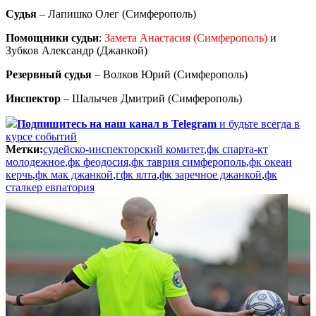
Судья
– Лапишко Олег (Симферополь)
Помощники судьи
:
Замета Анастасия (Симферополь)
и
Зубков Александр (Джанкой)
Резервный судья
– Волков Юрий (Симферополь)
Инспектор
– Шалычев Дмитрий (Симферополь)
Подпишитесь
на наш канал в Telegram
и будьте всегда в
курсе событий
Метки:
судейско-инспекторский комитет
,
фк спарта-кт
молодежное
,
фк феодосия
,
фк таврия симферополь
,
фк океан
керчь
,
фк мак джанкой
,
гфк ялта
,
фк заречное джанкой
,
фк
сталкер евпатория