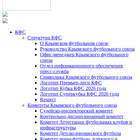
КФС
Структура КФС
О Крымском футбольном союзе
Руководство Крымского футбольного союза
Офис-менеджер Крымского футбольного
союза
Отдел информационного обеспечения,
пресс-служба
Символика Крымского футбольного союза
Логотип Премьер-лиги КФС
Логотип Кубка КФС 2026 года
Логотип Суперкубка КФС 2026 года
Respect
Комитеты Крымского футбольного союза
Судейско-инспекторский комитет
Контрольно-дисциплинарный комитет
Комитет Аттестации футбольных клубов и
инфраструктуры
Комитет Детско-юношеского футбола
Комитет мини-футбола, пляжного и