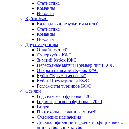
Статистика
Команды
Новости
Кубок КФС
Календарь и результаты матчей
Статистика
Команды
Новости
Другие турниры
Онлайн матчей
Суперкубок КФС
Зимний Кубок КФС
Переходные матчи Премьер-лиги КФС
Открытый зимний Кубок КФС
Кубок "Крымская весна"
Кубок Премьер-лиги КФС
Регламенты турниров КФС
Ссылки
Год сельского футбола – 2021
Год ветеранского футбола – 2020
Видео
Протокольные данные матчей
Судейские назначения
Дисквалификации игроков и официальных
лиц футбольных клубов