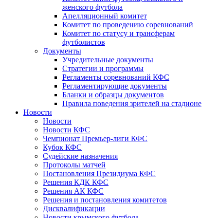
женского футбола
Апелляционный комитет
Комитет по проведению соревнований
Комитет по статусу и трансферам
футболистов
Документы
Учредительные документы
Стратегии и программы
Регламенты соревнований КФС
Регламентирующие документы
Бланки и образцы документов
Правила поведения зрителей на стадионе
Новости
Новости
Новости КФС
Чемпионат Премьер-лиги КФС
Кубок КФС
Судейские назначения
Протоколы матчей
Постановления Президиума КФС
Решения КДК КФС
Решения АК КФС
Решения и постановления комитетов
Дисквалификации
Новости крымского футбола