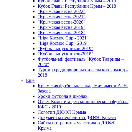
Кубок Главы Республики Крым – 2019
Кубок Главы Республики Крым – 2018
"Крымская весна-2022"
"Крымская весна-2021"
"Крымская весна-2020"
"Крымская весна-2019"
"Крымская весна-2018"
"Liga Космос Cup - 2021"
"Liga Космос Cup - 2019"
"Кубок выпускников-2019"
"Кубок выпускников-2018"
Футбольный фестиваль "Кубок Тавриды –
2020"
Турнир среди дворовых и сельских команд -
2018
Еще
Крымская футбольная академия имени А. Н.
Заяева
Уроки футбола в школах
Отчет Комитета детско-юношеского футбола
КФС - 2019
Логотип ДЮФЛ Крыма
Документы первенства ДЮФЛ Крыма
Сайты и страницы участников ДЮФЛ
Крыма