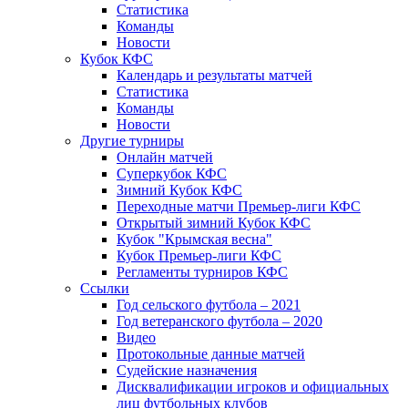
Статистика
Команды
Новости
Кубок КФС
Календарь и результаты матчей
Статистика
Команды
Новости
Другие турниры
Онлайн матчей
Суперкубок КФС
Зимний Кубок КФС
Переходные матчи Премьер-лиги КФС
Открытый зимний Кубок КФС
Кубок "Крымская весна"
Кубок Премьер-лиги КФС
Регламенты турниров КФС
Ссылки
Год сельского футбола – 2021
Год ветеранского футбола – 2020
Видео
Протокольные данные матчей
Судейские назначения
Дисквалификации игроков и официальных
лиц футбольных клубов