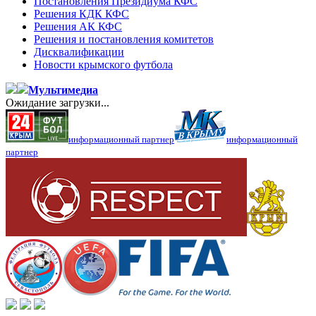
Постановления Президиума КФС
Решения КДК КФС
Решения АК КФС
Решения и постановления комитетов
Дисквалификации
Новости крымского футбола
Мультимедиа
Ожидание загрузки...
информационный партнер
информационный
партнер