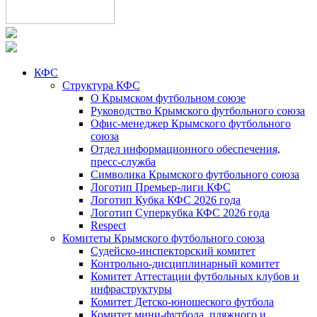
КФС
Структура КФС
О Крымском футбольном союзе
Руководство Крымского футбольного союза
Офис-менеджер Крымского футбольного
союза
Отдел информационного обеспечения,
пресс-служба
Символика Крымского футбольного союза
Логотип Премьер-лиги КФС
Логотип Кубка КФС 2026 года
Логотип Суперкубка КФС 2026 года
Respect
Комитеты Крымского футбольного союза
Судейско-инспекторский комитет
Контрольно-дисциплинарный комитет
Комитет Аттестации футбольных клубов и
инфраструктуры
Комитет Детско-юношеского футбола
Комитет мини-футбола, пляжного и