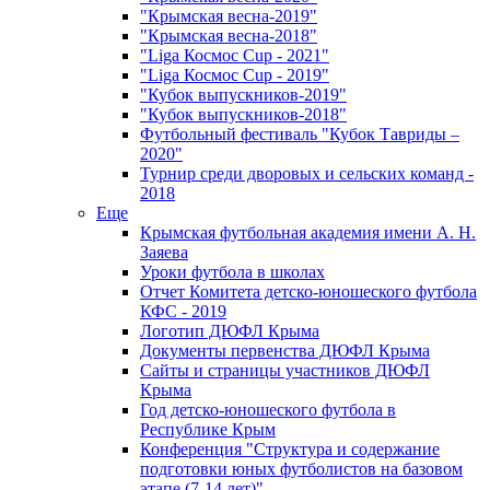
"Крымская весна-2019"
"Крымская весна-2018"
"Liga Космос Cup - 2021"
"Liga Космос Cup - 2019"
"Кубок выпускников-2019"
"Кубок выпускников-2018"
Футбольный фестиваль "Кубок Тавриды –
2020"
Турнир среди дворовых и сельских команд -
2018
Еще
Крымская футбольная академия имени А. Н.
Заяева
Уроки футбола в школах
Отчет Комитета детско-юношеского футбола
КФС - 2019
Логотип ДЮФЛ Крыма
Документы первенства ДЮФЛ Крыма
Сайты и страницы участников ДЮФЛ
Крыма
Год детско-юношеского футбола в
Республике Крым
Конференция "Структура и содержание
подготовки юных футболистов на базовом
этапе (7-14 лет)"