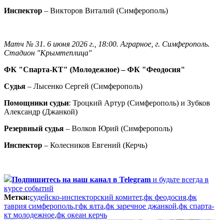
Инспектор
– Викторов Виталий (Симферополь)
Матч № 31. 6 июня 2026 г., 18:00. Аграрное, г. Симферополь.
Стадион "Крымтеплица"
ФК "Спарта-КТ" (Молодежное) – ФК "Феодосия"
Судья
– Лысенко Сергей (Симферополь)
Помощники судьи
: Троцкий Артур (Симферополь) и Зубков
Александр (Джанкой)
Резервный судья
– Волков Юрий (Симферополь)
Инспектор
– Колесников Евгений (Керчь)
Подпишитесь
на наш канал в Telegram
и будьте всегда в
курсе событий
Метки:
судейско-инспекторский комитет
,
фк феодосия
,
фк
таврия симферополь
,
гфк ялта
,
фк заречное джанкой
,
фк спарта-
кт молодежное
,
фк океан керчь