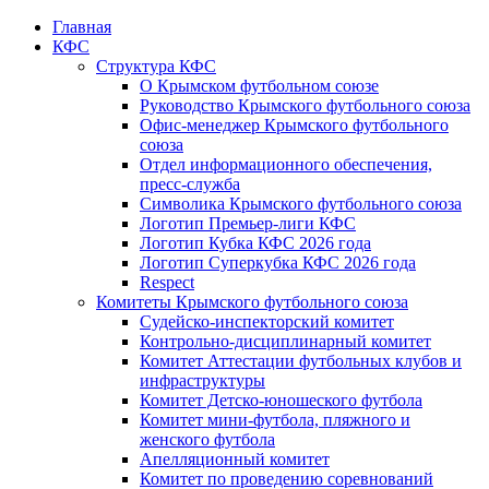
Главная
КФС
Структура КФС
О Крымском футбольном союзе
Руководство Крымского футбольного союза
Офис-менеджер Крымского футбольного
союза
Отдел информационного обеспечения,
пресс-служба
Символика Крымского футбольного союза
Логотип Премьер-лиги КФС
Логотип Кубка КФС 2026 года
Логотип Суперкубка КФС 2026 года
Respect
Комитеты Крымского футбольного союза
Судейско-инспекторский комитет
Контрольно-дисциплинарный комитет
Комитет Аттестации футбольных клубов и
инфраструктуры
Комитет Детско-юношеского футбола
Комитет мини-футбола, пляжного и
женского футбола
Апелляционный комитет
Комитет по проведению соревнований