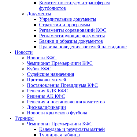
Комитет по статусу и трансферам
футболистов
Документы
Учредительные документы
Стратегии и программы
Регламенты соревнований КФС
Регламентирующие документы
Бланки и образцы документов
Правила поведения зрителей на стадионе
Новости
Новости КФС
Чемпионат Премьер-лиги КФС
Кубок КФС
Судейские назначения
Протоколы матчей
Постановления Президиума КФС
Решения КДК КФС
Решения АК КФС
Решения и постановления комитетов
Дисквалификации
Новости крымского футбола
Турниры
Чемпионат Премьер-лиги КФС
Календарь и результаты матчей
Турнирная таблица