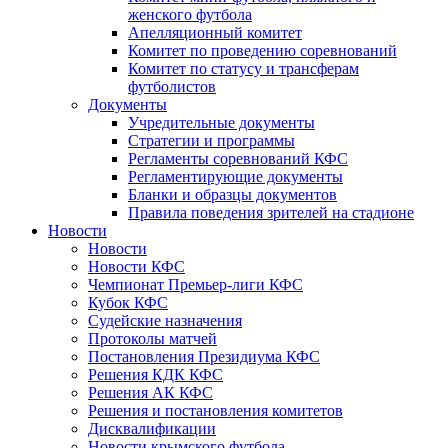
женского футбола
Апелляционный комитет
Комитет по проведению соревнований
Комитет по статусу и трансферам
футболистов
Документы
Учредительные документы
Стратегии и программы
Регламенты соревнований КФС
Регламентирующие документы
Бланки и образцы документов
Правила поведения зрителей на стадионе
Новости
Новости
Новости КФС
Чемпионат Премьер-лиги КФС
Кубок КФС
Судейские назначения
Протоколы матчей
Постановления Президиума КФС
Решения КДК КФС
Решения АК КФС
Решения и постановления комитетов
Дисквалификации
Новости крымского футбола